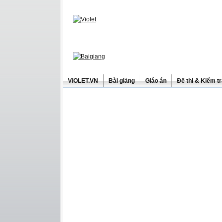
ViOLET.VN
Bài giảng
Giáo án
Đề thi & Kiểm t