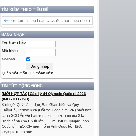
TÌM KIẾM THEO TIÊU ĐỀ
ĐĂNG NHẬP
Tên truy nhập
Mật khẩu
Ghi nhớ
Quên mật khẩu
ĐK thành viên
TIN TỨC CỘNG ĐỒNG
[MỜI HỢP TÁC] Các kỳ thi Olympic Quốc tế 2026
(IMO - IEO - ISO)
Kính gửi Quý Lãnh đạo, Ban Giám hiệu và Quý
Thầy/Cô, FermatTech (Đối tác Google tại VN) phối hợp
cùng SCO Ấn Độ trân trọng kính mời tham gia 3 kỳ thi
uy tín dành cho HS từ lớp 1 - 12: - IMO: Olympic Toán
Quốc tế. - IEO: Olympic Tiếng Anh Quốc tế. - ISO:
Olympic Khoa học...