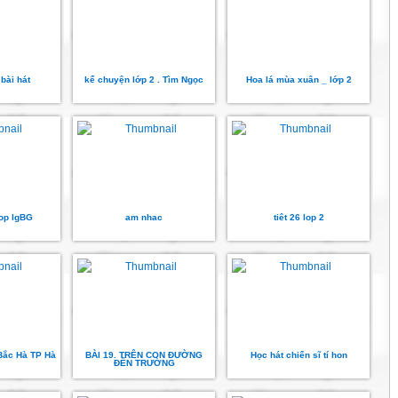
 bài hát
kể chuyện lớp 2 . Tìm Ngọc
Hoa lá mùa xuân _ lớp 2
op lgBG
am nhac
tiêt 26 lop 2
 Bắc Hà TP Hà
BÀI 19. TRÊN CON ĐƯỜNG
Học hát chiến sĩ tí hon
ĐẾN TRƯỜNG