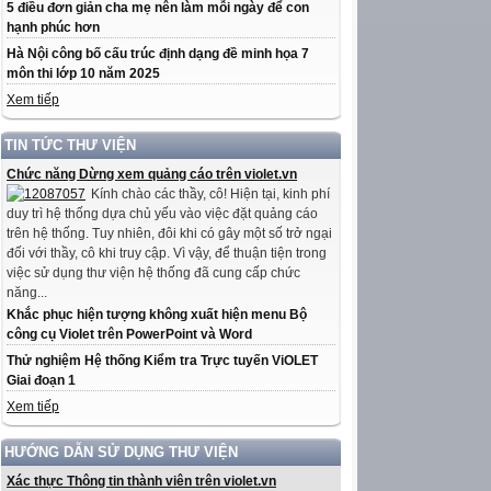
5 điều đơn giản cha mẹ nên làm mỗi ngày để con
hạnh phúc hơn
Hà Nội công bố cấu trúc định dạng đề minh họa 7
môn thi lớp 10 năm 2025
Xem tiếp
TIN TỨC THƯ VIỆN
Chức năng Dừng xem quảng cáo trên violet.vn
Kính chào các thầy, cô! Hiện tại, kinh phí
duy trì hệ thống dựa chủ yếu vào việc đặt quảng cáo
trên hệ thống. Tuy nhiên, đôi khi có gây một số trở ngại
đối với thầy, cô khi truy cập. Vì vậy, để thuận tiện trong
việc sử dụng thư viện hệ thống đã cung cấp chức
năng...
Khắc phục hiện tượng không xuất hiện menu Bộ
công cụ Violet trên PowerPoint và Word
Thử nghiệm Hệ thống Kiểm tra Trực tuyến ViOLET
Giai đoạn 1
Xem tiếp
HƯỚNG DẪN SỬ DỤNG THƯ VIỆN
Xác thực Thông tin thành viên trên violet.vn