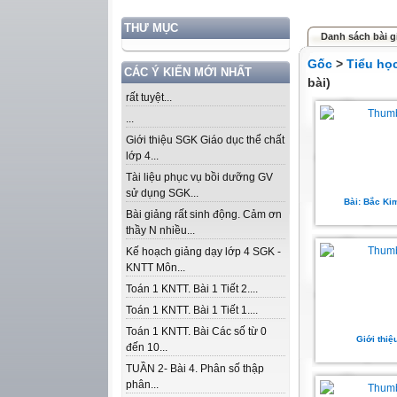
THƯ MỤC
Danh sách bài g
Gốc
>
Tiểu họ
CÁC Ý KIẾN MỚI NHẤT
bài)
rất tuyệt...
...
Giới thiệu SGK Giáo dục thể chất
lớp 4...
Tài liệu phục vụ bồi dưỡng GV
sử dụng SGK...
Bài: Bắc Ki
Bài giảng rất sinh động. Cảm ơn
thầy N nhiều...
Kế hoạch giảng dạy lớp 4 SGK -
KNTT Môn...
Toán 1 KNTT. Bài 1 Tiết 2....
Toán 1 KNTT. Bài 1 Tiết 1....
Toán 1 KNTT. Bài Các số từ 0
Giới thiệ
đến 10...
TUẦN 2- Bài 4. Phân số thập
phân...