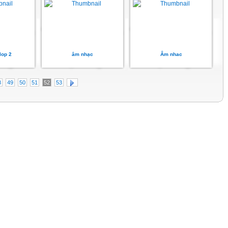
lop 2
âm nhạc
Âm nhac
8
49
50
51
52
53