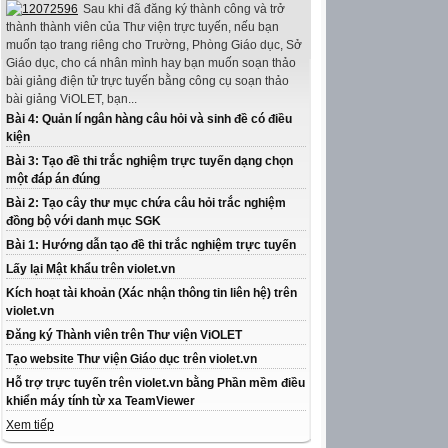
Sau khi đã đăng ký thành công và trở
thành thành viên của Thư viện trực tuyến, nếu bạn
muốn tạo trang riêng cho Trường, Phòng Giáo dục, Sở
Giáo dục, cho cá nhân mình hay bạn muốn soạn thảo
bài giảng điện tử trực tuyến bằng công cụ soạn thảo
bài giảng ViOLET, bạn...
Bài 4: Quản lí ngân hàng câu hỏi và sinh đề có điều
kiện
Bài 3: Tạo đề thi trắc nghiệm trực tuyến dạng chọn
một đáp án đúng
Bài 2: Tạo cây thư mục chứa câu hỏi trắc nghiệm
đồng bộ với danh mục SGK
Bài 1: Hướng dẫn tạo đề thi trắc nghiệm trực tuyến
Lấy lại Mật khẩu trên violet.vn
Kích hoạt tài khoản (Xác nhận thông tin liên hệ) trên
violet.vn
Đăng ký Thành viên trên Thư viện ViOLET
Tạo website Thư viện Giáo dục trên violet.vn
Hỗ trợ trực tuyến trên violet.vn bằng Phần mềm điều
khiển máy tính từ xa TeamViewer
Xem tiếp