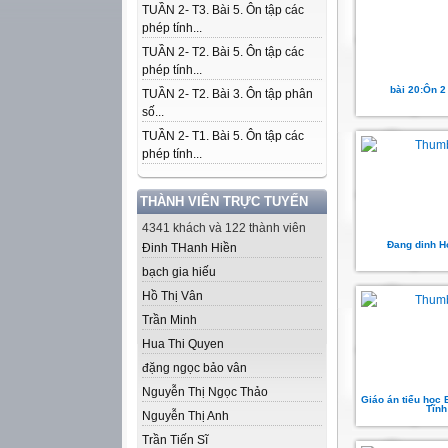
TUẦN 2- T3. Bài 5. Ôn tập các
phép tính...
TUẦN 2- T2. Bài 5. Ôn tập các
phép tính...
bài 20:Ôn 2
TUẦN 2- T2. Bài 3. Ôn tập phân
số...
TUẦN 2- T1. Bài 5. Ôn tập các
phép tính...
THÀNH VIÊN TRỰC TUYẾN
4341 khách và 122 thành viên
Đang dinh H
Đinh THanh Hiền
bạch gia hiếu
Hồ Thị Vân
Trần Minh
Hua Thi Quyen
đặng ngọc bảo vân
Nguyễn Thị Ngọc Thảo
Giáo án tiểu học
Tĩnh
Nguyễn Thị Anh
Trần Tiến Sĩ