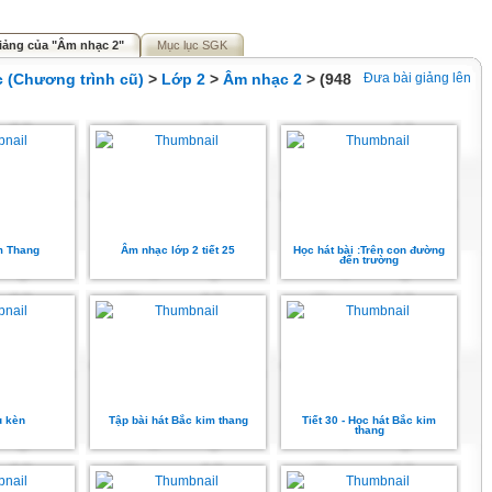
iảng của "Âm nhạc 2"
Mục lục SGK
c (Chương trình cũ)
>
Lớp 2
>
Âm nhạc 2
> (948
Đưa bài giảng lên
m Thang
Âm nhạc lớp 2 tiết 25
Học hát bài :Trên con đường
đến trường
u kèn
Tập bài hát Bắc kim thang
Tiết 30 - Học hát Bắc kim
thang