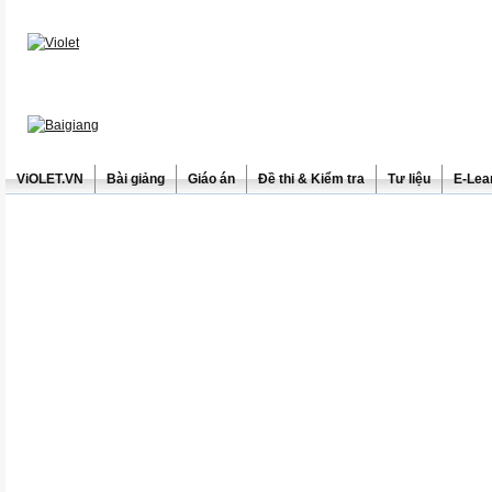
ViOLET.VN
Bài giảng
Giáo án
Đề thi & Kiểm tra
Tư liệu
E-Lea