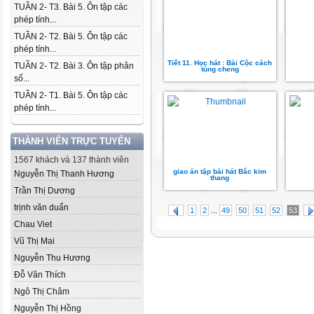
TUẦN 2- T3. Bài 5. Ôn tập các
phép tính...
TUẦN 2- T2. Bài 5. Ôn tập các
phép tính...
Tiết 11. Học hát : Bài Cộc cách
TUẦN 2- T2. Bài 3. Ôn tập phân
tùng cheng
số...
TUẦN 2- T1. Bài 5. Ôn tập các
phép tính...
THÀNH VIÊN TRỰC TUYẾN
1567 khách và 137 thành viên
giao án tập bài hát Bắc kim
Nguyễn Thị Thanh Hương
thang
Trần Thị Dương
trịnh văn duẩn
...
1
2
49
50
51
52
53
Chau Viet
Vũ Thị Mai
Nguyễn Thu Hương
Đỗ Văn Thích
Ngô Thị Châm
Nguyễn Thị Hồng