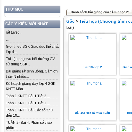
THƯ MỤC
Danh sách bài giảng của "Âm nhạc 2"
Gốc
>
Tiểu học (Chương trình c
CÁC Ý KIẾN MỚI NHẤT
bài)
rất tuyệt...
...
Giới thiệu SGK Giáo dục thể chất
lớp 4...
Tài liệu phục vụ bồi dưỡng GV
sử dụng SGK...
Tiết 13- lớp 2
Giáo á
Bài giảng rất sinh động. Cảm ơn
thầy N nhiều...
Kế hoạch giảng dạy lớp 4 SGK -
KNTT Môn...
Toán 1 KNTT. Bài 1 Tiết 2....
Toán 1 KNTT. Bài 1 Tiết 1....
Toán 1 KNTT. Bài Các số từ 0
Bài 16: Hoa lá mùa xuân
Học
đến 10...
TUẦN 2- Bài 4. Phân số thập
phân...