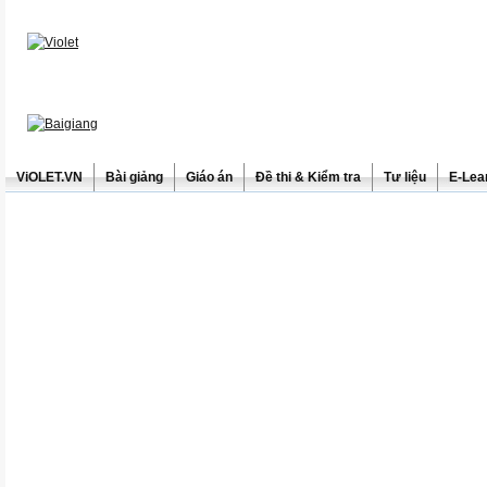
ViOLET.VN
Bài giảng
Giáo án
Đề thi & Kiểm tra
Tư liệu
E-Lea