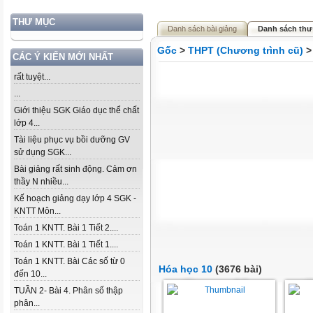
THƯ MỤC
Danh sách bài giảng
Danh sách thư
Gốc
>
THPT (Chương trình cũ)
CÁC Ý KIẾN MỚI NHẤT
rất tuyệt...
...
Giới thiệu SGK Giáo dục thể chất
lớp 4...
Tài liệu phục vụ bồi dưỡng GV
sử dụng SGK...
Bài giảng rất sinh động. Cảm ơn
thầy N nhiều...
Kế hoạch giảng dạy lớp 4 SGK -
KNTT Môn...
Toán 1 KNTT. Bài 1 Tiết 2....
Toán 1 KNTT. Bài 1 Tiết 1....
Toán 1 KNTT. Bài Các số từ 0
Hóa học 10
(3676 bài)
đến 10...
TUẦN 2- Bài 4. Phân số thập
phân...