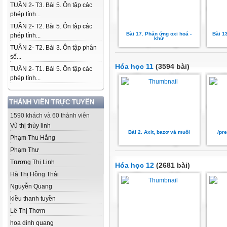
TUẦN 2- T3. Bài 5. Ôn tập các
phép tính...
TUẦN 2- T2. Bài 5. Ôn tập các
Bài 17. Phản ứng oxi hoá -
Bài 13
phép tính...
khử
TUẦN 2- T2. Bài 3. Ôn tập phân
số...
Hóa học 11
(3594 bài)
TUẦN 2- T1. Bài 5. Ôn tập các
phép tính...
THÀNH VIÊN TRỰC TUYẾN
1590 khách và 60 thành viên
Vũ thị thùy linh
Bài 2. Axit, bazơ và muối
/pr
Phạm Thu Hằng
Phạm Thư
Trương Thị Linh
Hóa học 12
(2681 bài)
Hà Thị Hồng Thái
Nguyễn Quang
kiều thanh tuyền
Lê Thị Thơm
hoa dinh quang