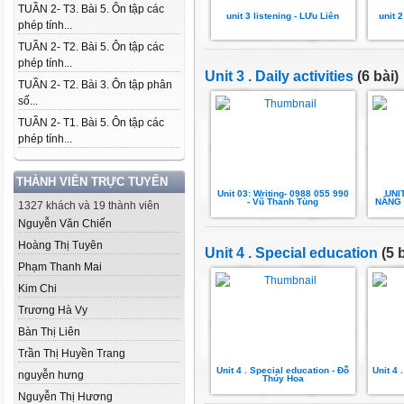
TUẦN 2- T3. Bài 5. Ôn tập các
unit 3 listening - L­Ưu Liên
unit 
phép tính...
TUẦN 2- T2. Bài 5. Ôn tập các
phép tính...
Unit 3 . Daily activities
(6 bài)
TUẦN 2- T2. Bài 3. Ôn tập phân
số...
TUẦN 2- T1. Bài 5. Ôn tập các
phép tính...
THÀNH VIÊN TRỰC TUYẾN
Unit 03: Writing- 0988 055 990
UNI
- Vũ Thanh Tùng
NÂNG 
1327 khách và 19 thành viên
Nguyễn Văn Chiến
Hoàng Thị Tuyên
Unit 4 . Special education
(5 b
Phạm Thanh Mai
Kim Chi
Trương Hà Vy
Bàn Thị Liên
Trần Thị Huyền Trang
Unit 4 . Special education - Đỗ
Unit 4 
nguyễn hưng
Thúy Hoa
Nguyễn Thị Hương