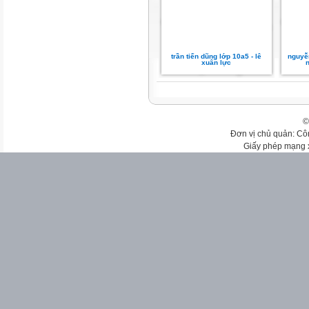
trần tiến dũng lớp 10a5 - lê
nguyễn
xuân lực
©
Đơn vị chủ quản: Cô
Giấy phép mạng 