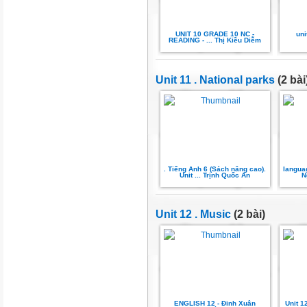
UNIT 10 GRADE 10 NC -
uni
READING - ... Thị Kiều Diễm
Unit 11 . National parks
(2 bài
. Tiếng Anh 6 (Sách nâng cao).
languag
Unit ... Trịnh Quốc An
N
Unit 12 . Music
(2 bài)
ENGLISH 12 - Đinh Xuân
Unit 1