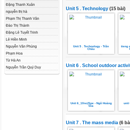
Đặng Thanh Xuân
Unit 5 . Technology
(15 bài)
nguyễn thị hà
Phạm Thị Thanh Vân
Đào Thị Thành
Đặng Lê Tuyết Trinh
Lê Hiền Minh
Nguyễn Văn Phùng
Unit 5 . Technology - Trần
tieng 
Châu
Phạm Hoa
Từ Hà An
Unit 6 . School outdoor activi
Nguyễn Trần Quý Duy
Unit 6_10nc(Spe - Ngô Hoàng
unit
Gia
Unit 7 . The mass media
(6 bà