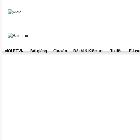
ViOLET.VN
Bài giảng
Giáo án
Đề thi & Kiểm tra
Tư liệu
E-Lea