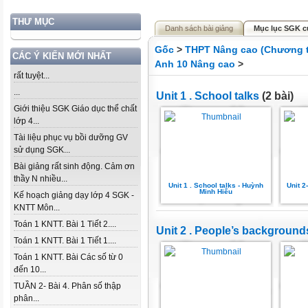
THƯ MỤC
Danh sách bài giảng
Mục lục SGK c
Gốc
>
THPT Nâng cao (Chương t
CÁC Ý KIẾN MỚI NHẤT
Anh 10 Nâng cao
>
rất tuyệt...
...
Unit 1 . School talks
(2 bài)
Giới thiệu SGK Giáo dục thể chất
lớp 4...
Tài liệu phục vụ bồi dưỡng GV
sử dụng SGK...
Bài giảng rất sinh động. Cảm ơn
thầy N nhiều...
Unit 1 . School talks - Huỳnh
Unit 
Minh Hiếu
Kế hoạch giảng dạy lớp 4 SGK -
KNTT Môn...
Toán 1 KNTT. Bài 1 Tiết 2....
Unit 2 . People’s background
Toán 1 KNTT. Bài 1 Tiết 1....
Toán 1 KNTT. Bài Các số từ 0
đến 10...
TUẦN 2- Bài 4. Phân số thập
phân...