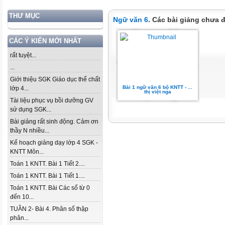
THƯ MỤC
Ngữ văn 6
. Các bài giảng chưa 
CÁC Ý KIẾN MỚI NHẤT
rất tuyệt...
...
Giới thiệu SGK Giáo dục thể chất
Bài 1 ngữ văn 6 bộ KNTT - ...
lớp 4...
thị việt nga
Tài liệu phục vụ bồi dưỡng GV
sử dụng SGK...
Bài giảng rất sinh động. Cảm ơn
thầy N nhiều...
Kế hoạch giảng dạy lớp 4 SGK -
KNTT Môn...
Toán 1 KNTT. Bài 1 Tiết 2....
Toán 1 KNTT. Bài 1 Tiết 1....
Toán 1 KNTT. Bài Các số từ 0
đến 10...
TUẦN 2- Bài 4. Phân số thập
phân...