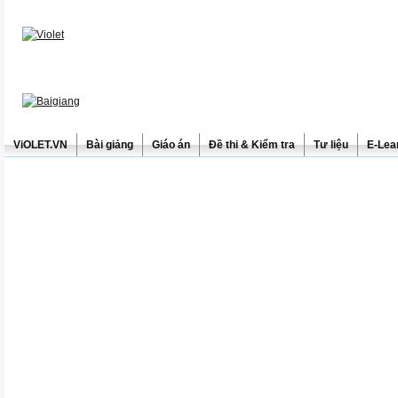
ViOLET.VN
Bài giảng
Giáo án
Đề thi & Kiểm tra
Tư liệu
E-Lea