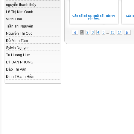
nguyễn thanh thủy
Lê Thị Kim Oanh
Các số có hai chữ số - bùi thị
Các s
yến hoa
Vuthi Hoa
Trần Thị Nguyên
...
1
2
3
4
5
13
14
Nguyễn Thị Cúc
Đỗ Minh Tâm
Sylvia Nguyen
Tu Huong Hue
LÝ ĐAN PHỤNG
Đào Thị Vân
Đinh THanh Hiền