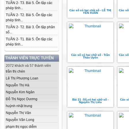
TUẦN 2- T3. Bài 5. Ôn tập các
phép tính...
Các số có hai chữ số - LÊ THỊ
Các số 
YẾN XUÂN
TUẦN 2- T2. Bài 5. Ôn tập các
phép tính...
TUẦN 2- T2. Bài 3. Ôn tập phân
số...
TUẦN 2- T1. Bài 5. Ôn tập các
phép tính...
Các số có hai chữ số - Trần
Các số 
THÀNH VIÊN TRỰC TUYẾN
Thảo Uyên
2072 khách và 57 thành viên
trần thị chén
Lê Thị Phượng Loan
Nguyễn Thị Hà
Nguyễn Kim Ngân
Đỗ Thị Ngọc Dương
Bài 21 :Số có hai chữ số -
Các s
Nguyễn Thị Liễu
huỳnh nhật trung
Nguyễn Thị Vân
Nguyễn Văn Long
phạm thị ngọc diễm