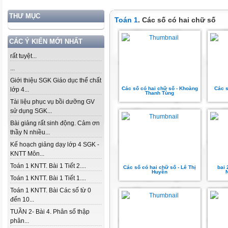
THƯ MỤC
Toán 1
. Các số có hai chữ số
CÁC Ý KIẾN MỚI NHẤT
rất tuyệt...
...
Giới thiệu SGK Giáo dục thể chất
Các số có hai chữ số - Khoàng
Các s
lớp 4...
Thanh Tùng
Tài liệu phục vụ bồi dưỡng GV
sử dụng SGK...
Bài giảng rất sinh động. Cảm ơn
thầy N nhiều...
Kế hoạch giảng dạy lớp 4 SGK -
KNTT Môn...
Toán 1 KNTT. Bài 1 Tiết 2....
Các số có hai chữ số - Lê Thị
bai 
Huyền
Toán 1 KNTT. Bài 1 Tiết 1....
Toán 1 KNTT. Bài Các số từ 0
đến 10...
TUẦN 2- Bài 4. Phân số thập
phân...