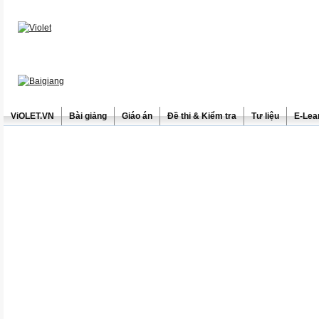
ViOLET.VN
Bài giảng
Giáo án
Đề thi & Kiểm tra
Tư liệu
E-Lea