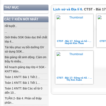
THƯ MỤC
Lịch sử và Địa lí 6
. CTST - Bài 1
CÁC Ý KIẾN MỚI NHẤT
rất tuyệt...
...
Giới thiệu SGK Giáo dục thể chất
CTST - Bài 17. Sông và hồ - ...
CTST 
lớp 4...
Huỳnh Kim Thoa
Tài liệu phục vụ bồi dưỡng GV
sử dụng SGK...
Bài giảng rất sinh động. Cảm ơn
thầy N nhiều...
Kế hoạch giảng dạy lớp 4 SGK -
KNTT Môn...
Toán 1 KNTT. Bài 1 Tiết 2....
CTST - Bài 17: Sông và hồ. - ...
Thị Kim Xuân
Toán 1 KNTT. Bài 1 Tiết 1....
Toán 1 KNTT. Bài Các số từ 0
đến 10...
TUẦN 2- Bài 4. Phân số thập
phân...