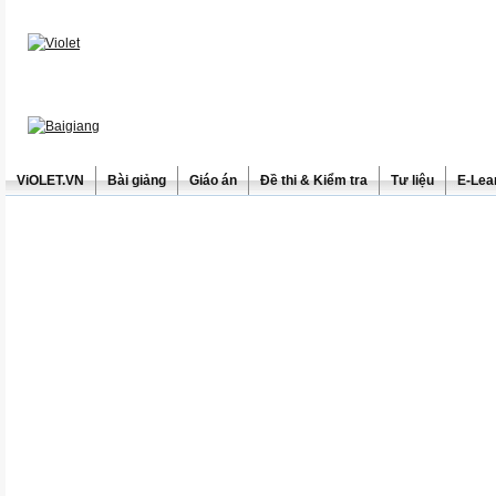
ViOLET.VN
Bài giảng
Giáo án
Đề thi & Kiểm tra
Tư liệu
E-Lea