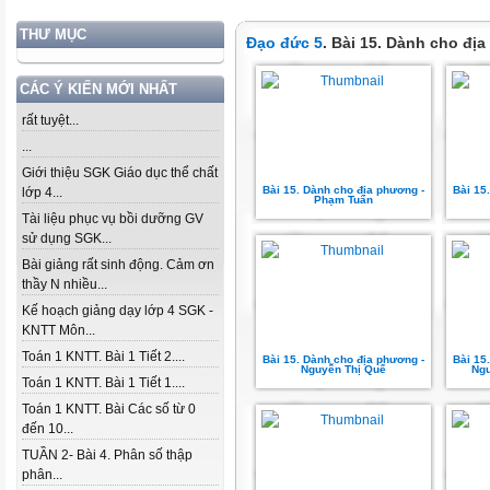
THƯ MỤC
Đạo đức 5
. Bài 15. Dành cho đị
CÁC Ý KIẾN MỚI NHẤT
rất tuyệt...
...
Giới thiệu SGK Giáo dục thể chất
Bài 15. Dành cho địa phương -
Bài 15
lớp 4...
Phạm Tuân
Tài liệu phục vụ bồi dưỡng GV
sử dụng SGK...
Bài giảng rất sinh động. Cảm ơn
thầy N nhiều...
Kế hoạch giảng dạy lớp 4 SGK -
KNTT Môn...
Toán 1 KNTT. Bài 1 Tiết 2....
Bài 15. Dành cho địa phương -
Bài 15
Nguyễn Thị Quế
Ngu
Toán 1 KNTT. Bài 1 Tiết 1....
Toán 1 KNTT. Bài Các số từ 0
đến 10...
TUẦN 2- Bài 4. Phân số thập
phân...