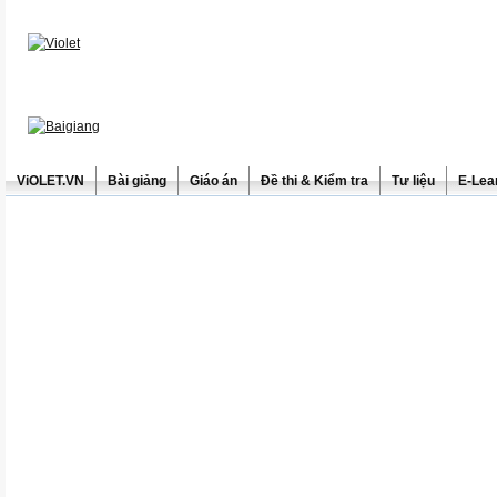
ViOLET.VN
Bài giảng
Giáo án
Đề thi & Kiểm tra
Tư liệu
E-Lea