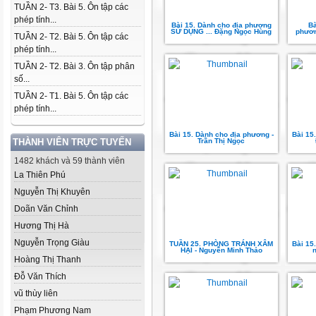
TUẦN 2- T3. Bài 5. Ôn tập các
phép tính...
Bài 15. Dành cho địa phương
Bà
SỬ DỤNG ... Đặng Ngọc Hùng
phươn
TUẦN 2- T2. Bài 5. Ôn tập các
phép tính...
TUẦN 2- T2. Bài 3. Ôn tập phân
số...
TUẦN 2- T1. Bài 5. Ôn tập các
phép tính...
Bài 15. Dành cho địa phương -
Bài 15
THÀNH VIÊN TRỰC TUYẾN
Trần Thị Ngọc
1482 khách và 59 thành viên
La Thiên Phú
Nguyễn Thị Khuyên
Doãn Văn Chỉnh
Hương Thị Hà
Nguyễn Trọng Giàu
TUẦN 25. PHÒNG TRÁNH XÂM
Bài 15
HẠI - Nguyễn Minh Thảo
n
Hoàng Thị Thanh
Đỗ Văn Thích
vũ thùy liên
Phạm Phương Nam