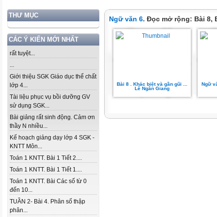
THƯ MỤC
Ngữ văn 6
. Đọc mở rộng: Bài 8, B
CÁC Ý KIẾN MỚI NHẤT
rất tuyệt...
...
Giới thiệu SGK Giáo dục thể chất
Bài 8 . Khác biệt và gần gũi ...
Ngữ vă
lớp 4...
Lê Ngân Giang
Tài liệu phục vụ bồi dưỡng GV
sử dụng SGK...
Bài giảng rất sinh động. Cảm ơn
thầy N nhiều...
Kế hoạch giảng dạy lớp 4 SGK -
KNTT Môn...
Toán 1 KNTT. Bài 1 Tiết 2....
Toán 1 KNTT. Bài 1 Tiết 1....
Toán 1 KNTT. Bài Các số từ 0
đến 10...
TUẦN 2- Bài 4. Phân số thập
phân...