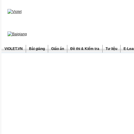
ViOLET.VN
Bài giảng
Giáo án
Đề thi & Kiểm tra
Tư liệu
E-Lea