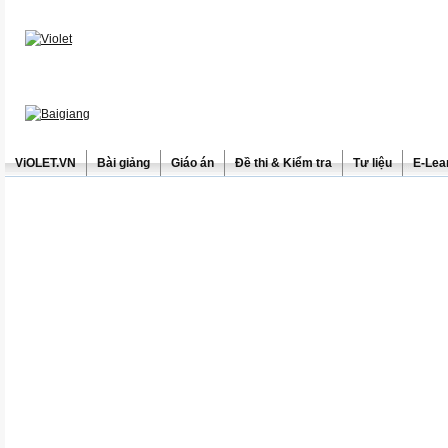
ViOLET.VN
Bài giảng
Giáo án
Đề thi & Kiểm tra
Tư liệu
E-Lea