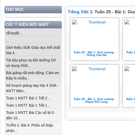
THƯ MỤC
Tiếng Việt 3
. Tuần 25 - Bài 1: G
CÁC Ý KIẾN MỚI NHẤT
rất tuyệt...
...
Giới thiệu SGK Giáo dục thể chất
Tuần 25 - Bài 1: Giọt sương -
Tuần 2
lớp 4...
... Thông Văn Đá
Tài liệu phục vụ bồi dưỡng GV
sử dụng SGK...
Bài giảng rất sinh động. Cảm ơn
thầy N nhiều...
Kế hoạch giảng dạy lớp 4 SGK -
KNTT Môn...
Toán 1 KNTT. Bài 1 Tiết 2....
Tuần 25 - Bài 1: Giọt sương -
Tuần 2
... Phạm Phi Long
.
Toán 1 KNTT. Bài 1 Tiết 1....
Toán 1 KNTT. Bài Các số từ 0
đến 10...
TUẦN 2- Bài 4. Phân số thập
phân...