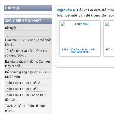
THƯ MỤC
Ngữ văn 6
. Bài 2: Gõ cửa trái ti
kiến về một vấn đề trong đời số
CÁC Ý KIẾN MỚI NHẤT
rất tuyệt...
...
Giới thiệu SGK Giáo dục thể chất
lớp 4...
Bài 2: Gõ cửa trái tim - Nói ...
Bài 2:
Tài liệu phục vụ bồi dưỡng GV
Trần Anh Minh
sử dụng SGK...
Bài giảng rất sinh động. Cảm ơn
thầy N nhiều...
Kế hoạch giảng dạy lớp 4 SGK -
KNTT Môn...
Toán 1 KNTT. Bài 1 Tiết 2....
Toán 1 KNTT. Bài 1 Tiết 1....
Toán 1 KNTT. Bài Các số từ 0
đến 10...
TUẦN 2- Bài 4. Phân số thập
phân...