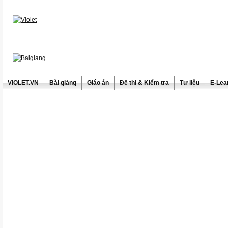
ViOLET.VN
Bài giảng
Giáo án
Đề thi & Kiểm tra
Tư liệu
E-Lea