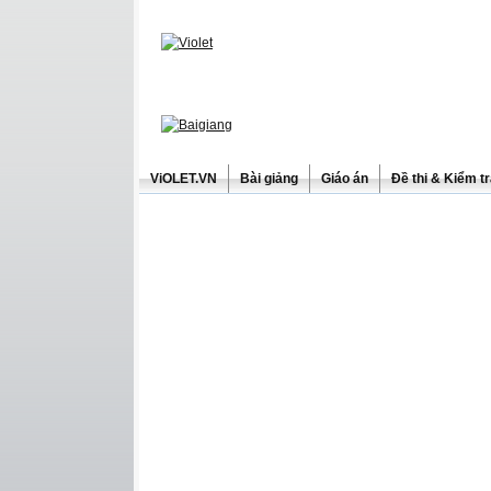
ViOLET.VN
Bài giảng
Giáo án
Đề thi & Kiểm t