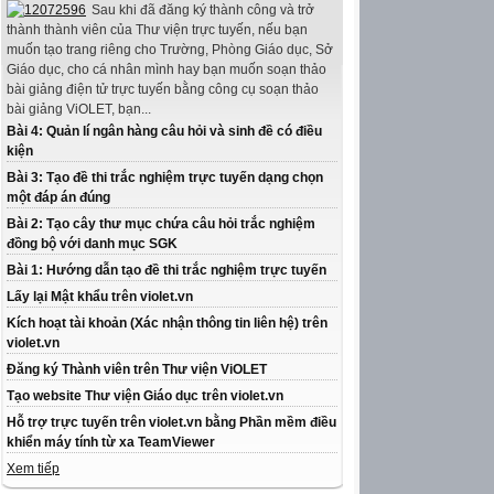
Sau khi đã đăng ký thành công và trở
thành thành viên của Thư viện trực tuyến, nếu bạn
muốn tạo trang riêng cho Trường, Phòng Giáo dục, Sở
Giáo dục, cho cá nhân mình hay bạn muốn soạn thảo
bài giảng điện tử trực tuyến bằng công cụ soạn thảo
bài giảng ViOLET, bạn...
Bài 4: Quản lí ngân hàng câu hỏi và sinh đề có điều
kiện
Bài 3: Tạo đề thi trắc nghiệm trực tuyến dạng chọn
một đáp án đúng
Bài 2: Tạo cây thư mục chứa câu hỏi trắc nghiệm
đồng bộ với danh mục SGK
Bài 1: Hướng dẫn tạo đề thi trắc nghiệm trực tuyến
Lấy lại Mật khẩu trên violet.vn
Kích hoạt tài khoản (Xác nhận thông tin liên hệ) trên
violet.vn
Đăng ký Thành viên trên Thư viện ViOLET
Tạo website Thư viện Giáo dục trên violet.vn
Hỗ trợ trực tuyến trên violet.vn bằng Phần mềm điều
khiển máy tính từ xa TeamViewer
Xem tiếp