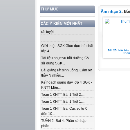
THƯ MỤC
Âm nhạc 2
. Bà
CÁC Ý KIẾN MỚI NHẤT
rất tuyệt...
...
Giới thiệu SGK Giáo dục thể chất
Bài 25. Hát bên
lớp 4...
Triến
Tài liệu phục vụ bồi dưỡng GV
sử dụng SGK...
Bài giảng rất sinh động. Cảm ơn
thầy N nhiều...
Kế hoạch giảng dạy lớp 4 SGK -
KNTT Môn...
Toán 1 KNTT. Bài 1 Tiết 2....
Toán 1 KNTT. Bài 1 Tiết 1....
Toán 1 KNTT. Bài Các số từ 0
đến 10...
TUẦN 2- Bài 4. Phân số thập
phân...