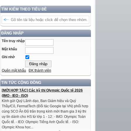
TÌM KIẾM THEO TIÊU ĐỀ
ĐĂNG NHẬP
Tên truy nhập
Mật khẩu
Ghi nhớ
Quên mật khẩu
ĐK thành viên
TIN TỨC CỘNG ĐỒNG
[MỜI HỢP TÁC] Các kỳ thi Olympic Quốc tế 2026
(IMO - IEO - ISO)
Kính gửi Quý Lãnh đạo, Ban Giám hiệu và Quý
Thầy/Cô, FermatTech (Đối tác Google tại VN) phối hợp
cùng SCO Ấn Độ trân trọng kính mời tham gia 3 kỳ thi
uy tín dành cho HS từ lớp 1 - 12: - IMO: Olympic Toán
Quốc tế. - IEO: Olympic Tiếng Anh Quốc tế. - ISO:
Olympic Khoa học...