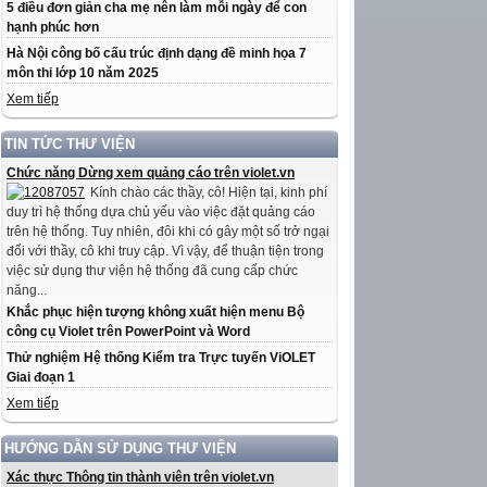
5 điều đơn giản cha mẹ nên làm mỗi ngày để con
hạnh phúc hơn
Hà Nội công bố cấu trúc định dạng đề minh họa 7
môn thi lớp 10 năm 2025
Xem tiếp
TIN TỨC THƯ VIỆN
Chức năng Dừng xem quảng cáo trên violet.vn
Kính chào các thầy, cô! Hiện tại, kinh phí
duy trì hệ thống dựa chủ yếu vào việc đặt quảng cáo
trên hệ thống. Tuy nhiên, đôi khi có gây một số trở ngại
đối với thầy, cô khi truy cập. Vì vậy, để thuận tiện trong
việc sử dụng thư viện hệ thống đã cung cấp chức
năng...
Khắc phục hiện tượng không xuất hiện menu Bộ
công cụ Violet trên PowerPoint và Word
Thử nghiệm Hệ thống Kiểm tra Trực tuyến ViOLET
Giai đoạn 1
Xem tiếp
HƯỚNG DẪN SỬ DỤNG THƯ VIỆN
Xác thực Thông tin thành viên trên violet.vn