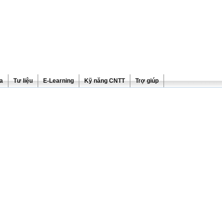
ra
Tư liệu
E-Learning
Kỹ năng CNTT
Trợ giúp