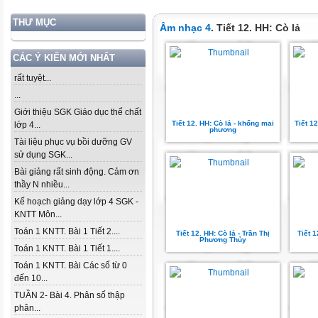
THƯ MỤC
Âm nhạc 4
. Tiết 12. HH: Cò lả
CÁC Ý KIẾN MỚI NHẤT
rất tuyệt...
...
Giới thiệu SGK Giáo dục thể chất
Tiết 12. HH: Cò lả - khổng mai
Tiết 12
lớp 4...
phương
Tài liệu phục vụ bồi dưỡng GV
sử dụng SGK...
Bài giảng rất sinh động. Cảm ơn
thầy N nhiều...
Kế hoạch giảng dạy lớp 4 SGK -
KNTT Môn...
Toán 1 KNTT. Bài 1 Tiết 2....
Tiết 12. HH: Cò lả - Trần Thị
Tiết 1
Phương Thủy
Toán 1 KNTT. Bài 1 Tiết 1....
Toán 1 KNTT. Bài Các số từ 0
đến 10...
TUẦN 2- Bài 4. Phân số thập
phân...