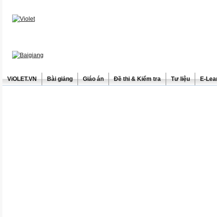
ViOLET.VN
Bài giảng
Giáo án
Đề thi & Kiểm tra
Tư liệu
E-Lea