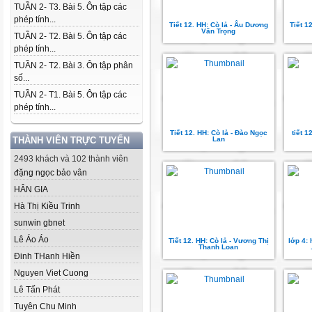
TUẦN 2- T3. Bài 5. Ôn tập các
phép tính...
Tiết 12. HH: Cò lả - Âu Dương
Tiết 1
Văn Trọng
TUẦN 2- T2. Bài 5. Ôn tập các
phép tính...
TUẦN 2- T2. Bài 3. Ôn tập phân
số...
TUẦN 2- T1. Bài 5. Ôn tập các
phép tính...
Tiết 12. HH: Cò lả - Đào Ngọc
tiết 1
THÀNH VIÊN TRỰC TUYẾN
Lan
2493 khách và 102 thành viên
đặng ngọc bảo vân
HÂN GIA
Hà Thị Kiều Trinh
sunwin gbnet
Lê Áo Áo
Tiết 12. HH: Cò lả - Vương Thị
lớp 4:
Thanh Loan
Đinh THanh Hiền
Nguyen Viet Cuong
Lê Tấn Phát
Tuyên Chu Minh