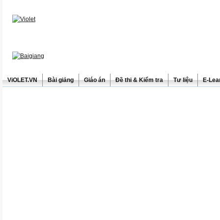
ViOLET.VN
Bài giảng
Giáo án
Đề thi & Kiểm tra
Tư liệu
E-Lea