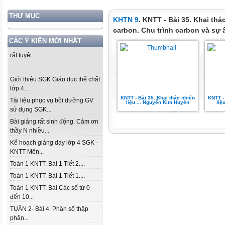
THƯ MỤC
KHTN 9
. KNTT - Bài 35. Khai th
carbon. Chu trình carbon và sự 
CÁC Ý KIẾN MỚI NHẤT
rất tuyệt...
...
Giới thiệu SGK Giáo dục thể chất
lớp 4...
KNTT - Bài 35. Khai thác nhiên
KNTT -
Tài liệu phục vụ bồi dưỡng GV
liệu ... Nguyễn Kim Huyên
liệ
sử dụng SGK...
Bài giảng rất sinh động. Cảm ơn
thầy N nhiều...
Kế hoạch giảng dạy lớp 4 SGK -
KNTT Môn...
Toán 1 KNTT. Bài 1 Tiết 2....
Toán 1 KNTT. Bài 1 Tiết 1....
Toán 1 KNTT. Bài Các số từ 0
đến 10...
TUẦN 2- Bài 4. Phân số thập
phân...