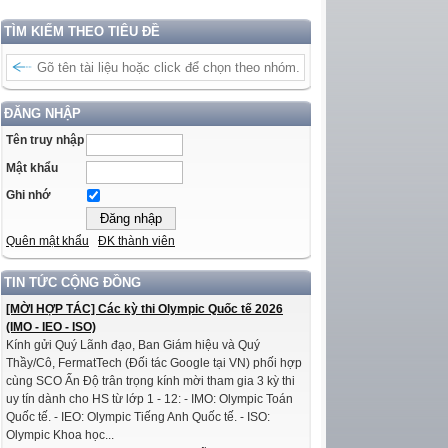
TÌM KIẾM THEO TIÊU ĐỀ
ĐĂNG NHẬP
Tên truy nhập
Mật khẩu
Ghi nhớ
Quên mật khẩu
ĐK thành viên
TIN TỨC CỘNG ĐỒNG
[MỜI HỢP TÁC] Các kỳ thi Olympic Quốc tế 2026
(IMO - IEO - ISO)
Kính gửi Quý Lãnh đạo, Ban Giám hiệu và Quý
Thầy/Cô, FermatTech (Đối tác Google tại VN) phối hợp
cùng SCO Ấn Độ trân trọng kính mời tham gia 3 kỳ thi
uy tín dành cho HS từ lớp 1 - 12: - IMO: Olympic Toán
Quốc tế. - IEO: Olympic Tiếng Anh Quốc tế. - ISO:
Olympic Khoa học...