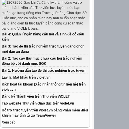
Sau khi đã đăng ký thành công và trở
thành thành viên của Thư viện trực tuyến, nếu bạn
muốn tạo trang riêng cho Trường, Phòng Giáo dục, Sở
Giáo dục, cho cá nhân mình hay bạn muốn soạn thảo
bài giảng điện tử trực tuyến bằng công cụ soạn thảo
bài giảng ViOLET, bạn...
Bài 4: Quản lí ngân hàng câu hỏi và sinh đề có điều
kiện
Bài 3: Tạo đề thi trắc nghiệm trực tuyến dạng chọn
một đáp án đúng
Bài 2: Tạo cây thư mục chứa câu hỏi trắc nghiệm
đồng bộ với danh mục SGK
Bài 1: Hướng dẫn tạo đề thi trắc nghiệm trực tuyến
Lấy lại Mật khẩu trên violet.vn
Kích hoạt tài khoản (Xác nhận thông tin liên hệ) trên
violet.vn
Đăng ký Thành viên trên Thư viện ViOLET
Tạo website Thư viện Giáo dục trên violet.vn
Hỗ trợ trực tuyến trên violet.vn bằng Phần mềm điều
khiển máy tính từ xa TeamViewer
Xem tiếp