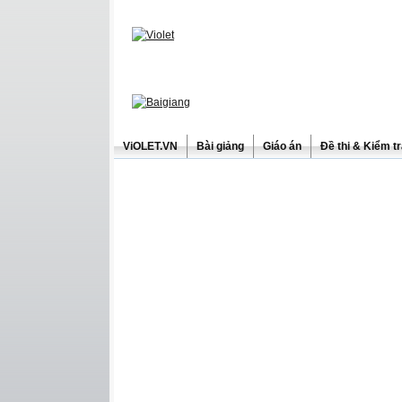
ViOLET.VN
Bài giảng
Giáo án
Đề thi & Kiểm t