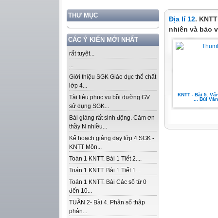
THƯ MỤC
Địa lí 12
. KNTT
nhiên và bảo 
CÁC Ý KIẾN MỚI NHẤT
rất tuyệt...
...
Giới thiệu SGK Giáo dục thể chất
lớp 4...
KNTT - Bài 5. Vấ
Tài liệu phục vụ bồi dưỡng GV
... Bùi Vă
sử dụng SGK...
Bài giảng rất sinh động. Cảm ơn
thầy N nhiều...
Kế hoạch giảng dạy lớp 4 SGK -
KNTT Môn...
Toán 1 KNTT. Bài 1 Tiết 2....
Toán 1 KNTT. Bài 1 Tiết 1....
Toán 1 KNTT. Bài Các số từ 0
đến 10...
TUẦN 2- Bài 4. Phân số thập
phân...