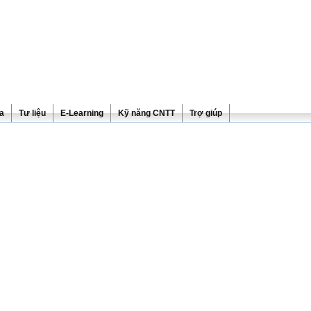
ra
Tư liệu
E-Learning
Kỹ năng CNTT
Trợ giúp