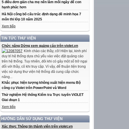
5 điều đơn giản cha mẹ nên làm mỗi ngày để con
hạnh phúc hơn
Hà Nội công bố cấu trúc định dạng đề minh họa 7
môn thi lớp 10 năm 2025
Xem tiếp
TIN TỨC THƯ VIỆN
Chức năng Dừng xem quảng cáo trên violet.vn
Kính chào các thầy, cô! Hiện tại, kinh phí
duy trì hệ thống dựa chủ yếu vào việc đặt quảng cáo
trên hệ thống. Tuy nhiên, đôi khi có gây một số trở ngại
đối với thầy, cô khi truy cập. Vì vậy, để thuận tiện trong
việc sử dụng thư viện hệ thống đã cung cấp chức
năng...
Khắc phục hiện tượng không xuất hiện menu Bộ
công cụ Violet trên PowerPoint và Word
Thử nghiệm Hệ thống Kiểm tra Trực tuyến ViOLET
Giai đoạn 1
Xem tiếp
HƯỚNG DẪN SỬ DỤNG THƯ VIỆN
Xác thực Thông tin thành viên trên violet.vn