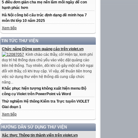
5 điều đơn giản cha mẹ nên làm mỗi ngày để con
hạnh phúc hơn
Hà Nội công bố cấu trúc định dạng đề minh họa 7
môn thi lớp 10 năm 2025
Xem tiếp
TIN TỨC THƯ VIỆN
Chức năng Dừng xem quảng cáo trên violet.vn
Kính chào các thầy, cô! Hiện tại, kinh phí
duy trì hệ thống dựa chủ yếu vào việc đặt quảng cáo
trên hệ thống. Tuy nhiên, đôi khi có gây một số trở ngại
đối với thầy, cô khi truy cập. Vì vậy, để thuận tiện trong
việc sử dụng thư viện hệ thống đã cung cấp chức
năng...
Khắc phục hiện tượng không xuất hiện menu Bộ
công cụ Violet trên PowerPoint và Word
Thử nghiệm Hệ thống Kiểm tra Trực tuyến ViOLET
Giai đoạn 1
Xem tiếp
HƯỚNG DẪN SỬ DỤNG THƯ VIỆN
Xác thực Thông tin thành viên trên violet.vn