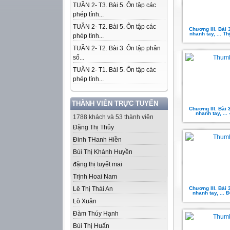
TUẦN 2- T3. Bài 5. Ôn tập các
phép tính...
TUẦN 2- T2. Bài 5. Ôn tập các
Chương III. Bài 
nhanh tay, ... T
phép tính...
TUẦN 2- T2. Bài 3. Ôn tập phân
số...
TUẦN 2- T1. Bài 5. Ôn tập các
phép tính...
THÀNH VIÊN TRỰC TUYẾN
Chương III. Bài 
nhanh tay, ... 
1788 khách và 53 thành viên
Đặng Thị Thủy
Đinh THanh Hiền
Bùi Thị Khánh Huyền
đặng thị tuyết mai
Trịnh Hoai Nam
Lê Thị Thái An
Chương III. Bài 
nhanh tay, ...
Lò Xuân
Đàm Thúy Hạnh
Bùi Thị Huấn