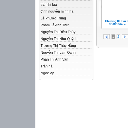
trần thị lụa
đinh nguyễn minh hạ
Lê Phước Trung
Chương III. Bài 
nhanh tay, ...
Phạm Lê Anh Thư
Nguyễn Thị Diệu Thúy
1
2
Nguyễn Thị Như Quỳnh
Trương Thị Thúy Hằng
Nguyễn Thị Lâm Oanh
Phan Thi Anh Van
Trần hà
Ngọc Vy