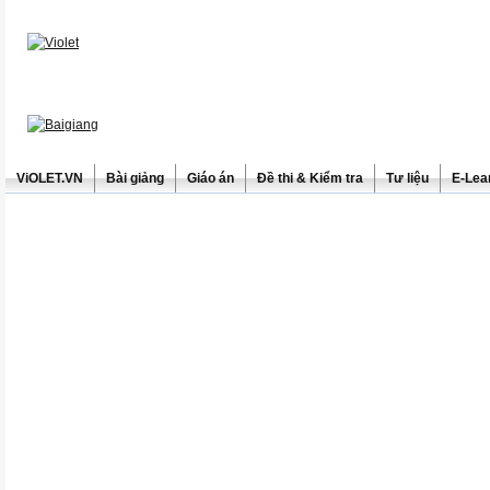
ViOLET.VN
Bài giảng
Giáo án
Đề thi & Kiểm tra
Tư liệu
E-Lea