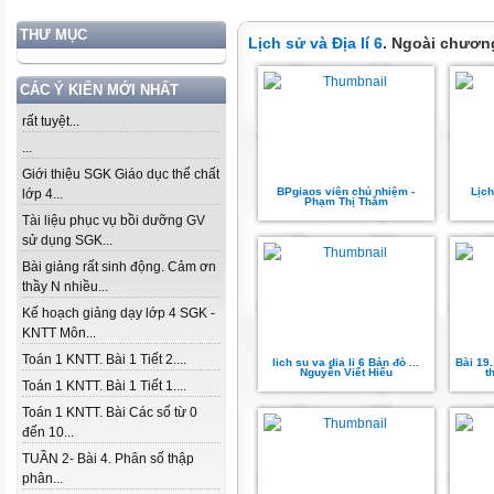
THƯ MỤC
Lịch sử và Địa lí 6
. Ngoài chươn
CÁC Ý KIẾN MỚI NHẤT
rất tuyệt...
...
Giới thiệu SGK Giáo dục thể chất
BPgiaos viên chủ nhiệm -
Lịch
lớp 4...
Phạm Thị Thắm
Tài liệu phục vụ bồi dưỡng GV
sử dụng SGK...
Bài giảng rất sinh động. Cảm ơn
thầy N nhiều...
Kế hoạch giảng dạy lớp 4 SGK -
KNTT Môn...
Toán 1 KNTT. Bài 1 Tiết 2....
lich su va dia li 6 Bản đò ...
Bài 19
Nguyễn Viết Hiếu
t
Toán 1 KNTT. Bài 1 Tiết 1....
Toán 1 KNTT. Bài Các số từ 0
đến 10...
TUẦN 2- Bài 4. Phân số thập
phân...