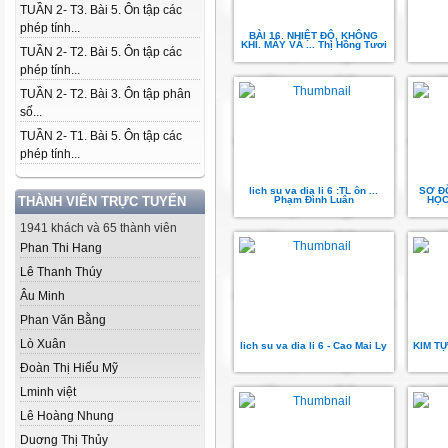
TUẦN 2- T3. Bài 5. Ôn tập các
phép tính...
BÀI 16. NHIỆT ĐỘ, KHÔNG
KHÍ. MÂY VÀ ... Thị Hồng Tươi
TUẦN 2- T2. Bài 5. Ôn tập các
phép tính...
TUẦN 2- T2. Bài 3. Ôn tập phân
số...
TUẦN 2- T1. Bài 5. Ôn tập các
phép tính...
lich su va dia li 6 :TL ôn ...
SƠ Đ
THÀNH VIÊN TRỰC TUYẾN
Phạm Đình Luân
HỌC 
1941 khách và 65 thành viên
Phan Thi Hang
Lê Thanh Thúy
Âu Minh
Phan Văn Bằng
Lò Xuân
lich su va dia li 6 - Cao Mai Ly
KIM TỰ
Đoàn Thị Hiếu Mỹ
Lminh việt
Lê Hoàng Nhung
Duơng Thị Thủy