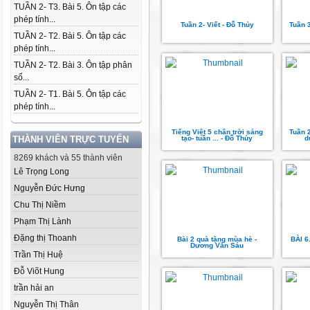
TUẦN 2- T3. Bài 5. Ôn tập các
phép tính...
Tuần 2- Viết - Đỗ Thủy
Tuần 
TUẦN 2- T2. Bài 5. Ôn tập các
phép tính...
TUẦN 2- T2. Bài 3. Ôn tập phân
số...
TUẦN 2- T1. Bài 5. Ôn tập các
phép tính...
Tiếng Việt 5 chân trời sáng
Tuần 2
THÀNH VIÊN TRỰC TUYẾN
tạo- tuần ... - Đỗ Thủy
d
8269 khách và 55 thành viên
Lê Trọng Long
Nguyễn Đức Hưng
Chu Thị Niềm
Phạm Thị Lành
Đặng thị Thoanh
Bài 2 quà tặng mùa hè -
BÀI 6
Dương Văn Sáu
Trần Thị Huệ
Đỗ Viõt Hung
trần hải an
Nguyễn Thị Thân