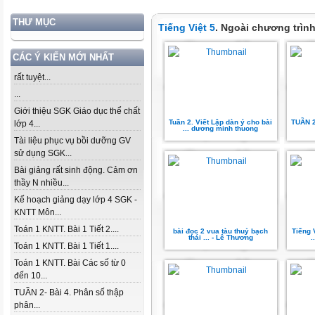
THƯ MỤC
Tiếng Việt 5
. Ngoài chương trìn
CÁC Ý KIẾN MỚI NHẤT
rất tuyệt...
...
Giới thiệu SGK Giáo dục thể chất
Tuần 2. Viết Lập dàn ý cho bài
TUẦN 
lớp 4...
... dương minh thuong
Tài liệu phục vụ bồi dưỡng GV
sử dụng SGK...
Bài giảng rất sinh động. Cảm ơn
thầy N nhiều...
Kế hoạch giảng dạy lớp 4 SGK -
KNTT Môn...
Toán 1 KNTT. Bài 1 Tiết 2....
bài đọc 2 vua tàu thuỷ bạch
Tiếng 
thái ... - Lê Thương
.
Toán 1 KNTT. Bài 1 Tiết 1....
Toán 1 KNTT. Bài Các số từ 0
đến 10...
TUẦN 2- Bài 4. Phân số thập
phân...