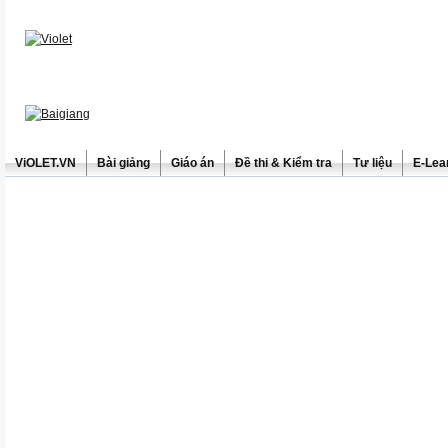
ViOLET.VN
Bài giảng
Giáo án
Đề thi & Kiểm tra
Tư liệu
E-Lea