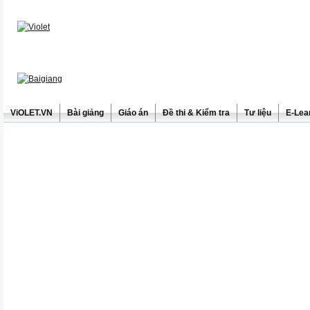
ViOLET.VN
Bài giảng
Giáo án
Đề thi & Kiểm tra
Tư liệu
E-Lea