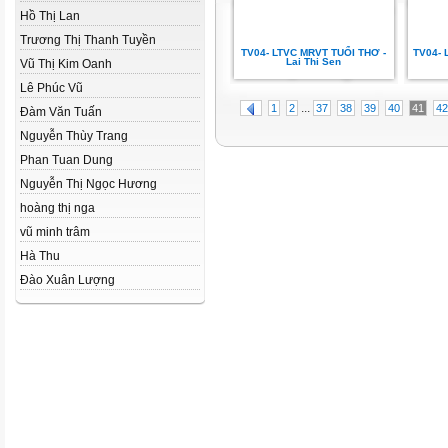
Hồ Thị Lan
Trương Thị Thanh Tuyền
TV04- LTVC MRVT TUỔI THƠ -
TV04- 
Lai Thi Sen
Vũ Thị Kim Oanh
Lê Phúc Vũ
...
1
2
37
38
39
40
41
42
Đàm Văn Tuấn
Nguyễn Thùy Trang
Phan Tuan Dung
Nguyễn Thị Ngọc Hương
hoàng thị nga
vũ minh trâm
Hà Thu
Đào Xuân Lượng