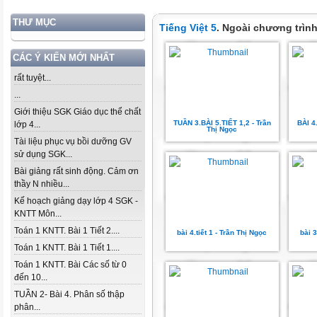
THƯ MỤC
Tiếng Việt 5
. Ngoài chương trìn
CÁC Ý KIẾN MỚI NHẤT
rất tuyệt...
...
Giới thiệu SGK Giáo dục thể chất
TUẦN 3.BÀI 5.TIẾT 1,2 - Trần
BÀI 4
lớp 4...
Thị Ngọc
Tài liệu phục vụ bồi dưỡng GV
sử dụng SGK...
Bài giảng rất sinh động. Cảm ơn
thầy N nhiều...
Kế hoạch giảng dạy lớp 4 SGK -
KNTT Môn...
Toán 1 KNTT. Bài 1 Tiết 2....
bài 4.tiết 1 - Trần Thị Ngọc
bài 3
Toán 1 KNTT. Bài 1 Tiết 1....
Toán 1 KNTT. Bài Các số từ 0
đến 10...
TUẦN 2- Bài 4. Phân số thập
phân...