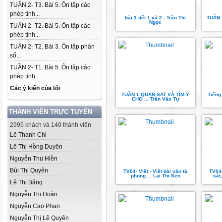
TUẦN 2- T3. Bài 5. Ôn tập các
phép tính...
bài 3.tiết 1 và 2 - Trần Thị
TUẦN 1
Ngọc
TUẦN 2- T2. Bài 5. Ôn tập các
phép tính...
TUẦN 2- T2. Bài 3. Ôn tập phân
số...
TUẦN 2- T1. Bài 5. Ôn tập các
phép tính...
Các ý kiến của tôi
TUẦN 1 QUAN SAT VÀ TÌM Ý
Tiếng
CHO ... Trần Văn Tự
THÀNH VIÊN TRỰC TUYẾN
2995 khách và 140 thành viên
Lê Thanh Chi
Lê Thị Hồng Duyên
Nguyễn Thu Hiền
Bùi Thị Quyên
TV04- Viết - Viết bài văn tả
TV04-
phong ... Lai Thi Sen
sát
Lê Thị Băng
Nguyễn Thị Hoàn
Nguyễn Cao Phan
Nguyễn Thị Lệ Quyên