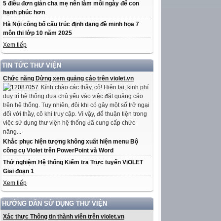
5 điều đơn giản cha mẹ nên làm mỗi ngày để con
hạnh phúc hơn
Hà Nội công bố cấu trúc định dạng đề minh họa 7
môn thi lớp 10 năm 2025
Xem tiếp
TIN TỨC THƯ VIỆN
Chức năng Dừng xem quảng cáo trên violet.vn
Kính chào các thầy, cô! Hiện tại, kinh phí
duy trì hệ thống dựa chủ yếu vào việc đặt quảng cáo
trên hệ thống. Tuy nhiên, đôi khi có gây một số trở ngại
đối với thầy, cô khi truy cập. Vì vậy, để thuận tiện trong
việc sử dụng thư viện hệ thống đã cung cấp chức
năng...
Khắc phục hiện tượng không xuất hiện menu Bộ
công cụ Violet trên PowerPoint và Word
Thử nghiệm Hệ thống Kiểm tra Trực tuyến ViOLET
Giai đoạn 1
Xem tiếp
HƯỚNG DẪN SỬ DỤNG THƯ VIỆN
Xác thực Thông tin thành viên trên violet.vn