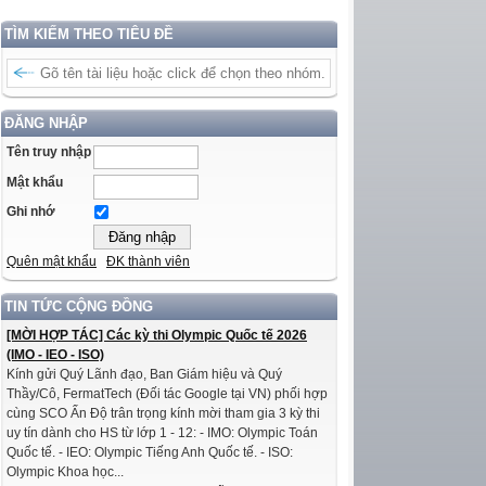
TÌM KIẾM THEO TIÊU ĐỀ
ĐĂNG NHẬP
Tên truy nhập
Mật khẩu
Ghi nhớ
Quên mật khẩu
ĐK thành viên
TIN TỨC CỘNG ĐỒNG
[MỜI HỢP TÁC] Các kỳ thi Olympic Quốc tế 2026
(IMO - IEO - ISO)
Kính gửi Quý Lãnh đạo, Ban Giám hiệu và Quý
Thầy/Cô, FermatTech (Đối tác Google tại VN) phối hợp
cùng SCO Ấn Độ trân trọng kính mời tham gia 3 kỳ thi
uy tín dành cho HS từ lớp 1 - 12: - IMO: Olympic Toán
Quốc tế. - IEO: Olympic Tiếng Anh Quốc tế. - ISO:
Olympic Khoa học...