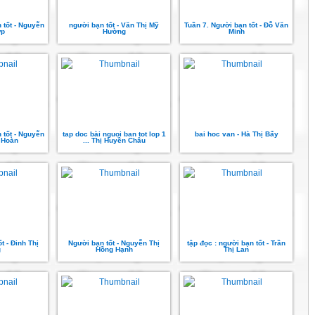
 tốt - Nguyễn
người bạn tốt - Văn Thị Mỹ
Tuần 7. Người bạn tốt - Đỗ Văn
ợp
Hường
Minh
 tốt - Nguyễn
tap doc bài nguoi ban tot lop 1
bai hoc van - Hà Thị Bẩy
 Hoàn
... Thị Huyền Châu
t - Đinh Thị
Người bạn tốt - Nguyễn Thị
tập đọc : người bạn tốt - Trần
g
Hồng Hạnh
Thị Lan