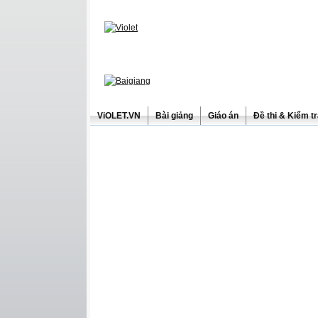
ViOLET.VN
Bài giảng
Giáo án
Đề thi & Kiểm t