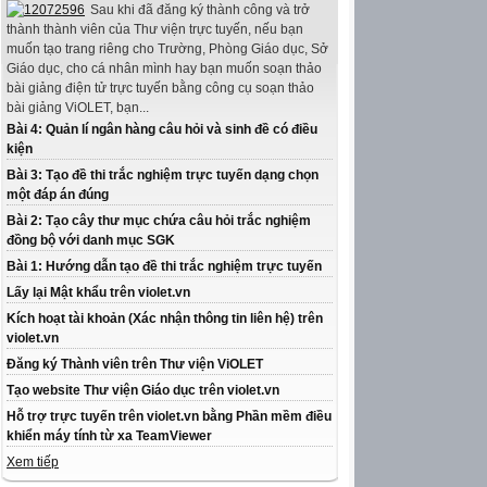
Sau khi đã đăng ký thành công và trở
thành thành viên của Thư viện trực tuyến, nếu bạn
muốn tạo trang riêng cho Trường, Phòng Giáo dục, Sở
Giáo dục, cho cá nhân mình hay bạn muốn soạn thảo
bài giảng điện tử trực tuyến bằng công cụ soạn thảo
bài giảng ViOLET, bạn...
Bài 4: Quản lí ngân hàng câu hỏi và sinh đề có điều
kiện
Bài 3: Tạo đề thi trắc nghiệm trực tuyến dạng chọn
một đáp án đúng
Bài 2: Tạo cây thư mục chứa câu hỏi trắc nghiệm
đồng bộ với danh mục SGK
Bài 1: Hướng dẫn tạo đề thi trắc nghiệm trực tuyến
Lấy lại Mật khẩu trên violet.vn
Kích hoạt tài khoản (Xác nhận thông tin liên hệ) trên
violet.vn
Đăng ký Thành viên trên Thư viện ViOLET
Tạo website Thư viện Giáo dục trên violet.vn
Hỗ trợ trực tuyến trên violet.vn bằng Phần mềm điều
khiển máy tính từ xa TeamViewer
Xem tiếp