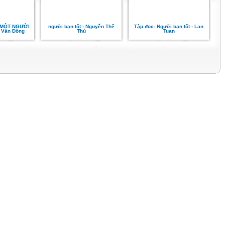
 MỘT NGƯỜI
người bạn tốt - Nguyễn Thế
Tập đọc- Người bạn tốt - Lan
ồ Văn Đồng
Thủ
Tuan