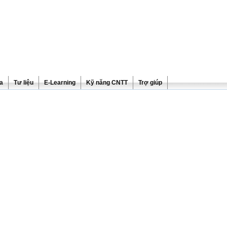
ra
Tư liệu
E-Learning
Kỹ năng CNTT
Trợ giúp