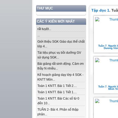
THƯ MỤC
Tập đọc 1
. Tu
CÁC Ý KIẾN MỚI NHẤT
rất tuyệt...
...
Giới thiệu SGK Giáo dục thể chất
Tuần 7. Người b
lớp 4...
Dương Văn
Tài liệu phục vụ bồi dưỡng GV
sử dụng SGK...
Bài giảng rất sinh động. Cảm ơn
thầy N nhiều...
Kế hoạch giảng dạy lớp 4 SGK -
KNTT Môn...
Toán 1 KNTT. Bài 1 Tiết 2....
Tuần 7. Người b
Minh Tr
Toán 1 KNTT. Bài 1 Tiết 1....
Toán 1 KNTT. Bài Các số từ 0
đến 10...
TUẦN 2- Bài 4. Phân số thập
phân...