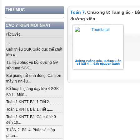
THƯ MỤC
Toán 7
. Chương 8: Tam giác - B
đường xiên.
CÁC Ý KIẾN MỚI NHẤT
rất tuyệt...
...
Giới thiệu SGK Giáo dục thể chất
lớp 4...
đường vuông góc, đường xiên
Tài liệu phục vụ bồi dưỡng GV
c8 bài 4 ... cao nguyen xanh
sử dụng SGK...
Bài giảng rất sinh động. Cảm ơn
thầy N nhiều...
Kế hoạch giảng dạy lớp 4 SGK -
KNTT Môn...
Toán 1 KNTT. Bài 1 Tiết 2....
Toán 1 KNTT. Bài 1 Tiết 1....
Toán 1 KNTT. Bài Các số từ 0
đến 10...
TUẦN 2- Bài 4. Phân số thập
phân...