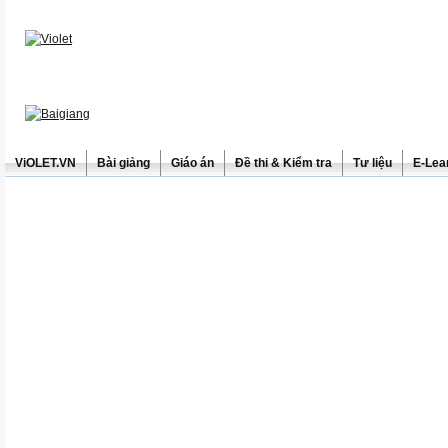
ViOLET.VN
Bài giảng
Giáo án
Đề thi & Kiểm tra
Tư liệu
E-Lea