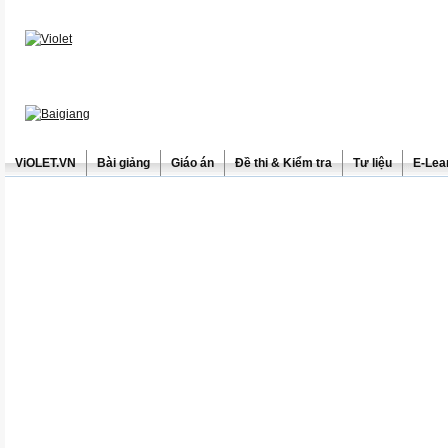
ViOLET.VN
Bài giảng
Giáo án
Đề thi & Kiểm tra
Tư liệu
E-Lea