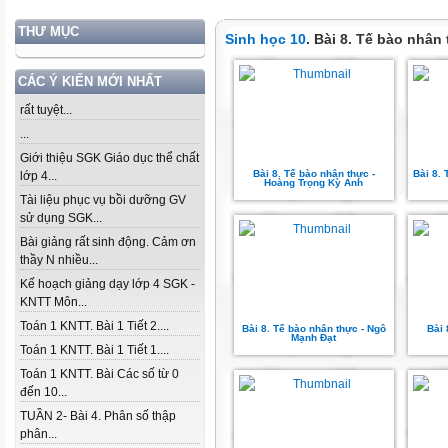
THƯ MỤC
Sinh học 10
. Bài 8. Tế bào nhân
CÁC Ý KIẾN MỚI NHẤT
rất tuyệt...
...
Giới thiệu SGK Giáo dục thể chất
Bài 8. Tế bào nhân thực -
Bài 8. 
lớp 4...
Hoàng Trọng Kỳ Anh
Tài liệu phục vụ bồi dưỡng GV
sử dụng SGK...
Bài giảng rất sinh động. Cảm ơn
thầy N nhiều...
Kế hoạch giảng dạy lớp 4 SGK -
KNTT Môn...
Toán 1 KNTT. Bài 1 Tiết 2....
Bài 8. Tế bào nhân thực - Ngô
Bài 
Mạnh Đạt
Toán 1 KNTT. Bài 1 Tiết 1....
Toán 1 KNTT. Bài Các số từ 0
đến 10...
TUẦN 2- Bài 4. Phân số thập
phân...