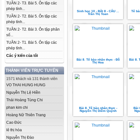
TUẦN 2- T3. Bài 5. Ôn tập các
phép tính...
Sinh học 10 - BÀI 8 - CẤU ...
Tế bà
Trần Thị Toan
TUẦN 2- T2. Bài 5. Ôn tập các
phép tính...
TUẦN 2- T2. Bài 3. Ôn tập phân
số...
TUẦN 2- T1. Bài 5. Ôn tập các
phép tính...
Các ý kiến của tôi
Bài 8. Tế bào nhân thực - Đỗ
Bài 8. 
Thị Hoa
THÀNH VIÊN TRỰC TUYẾN
1571 khách và 131 thành viên
VO THAI HUNG HUNG
Nguyễn Thị Lệ Hiền
Thái Hoàng Tùng Chi
phan kim chi
Bài 8. Tế bào nhân thực -
Bài 
Nguyễn Thị Diễm Quỳnh
Ngu
Hoàng Nữ Thiên Trang
Cao Đức
lê thị hòa
Nguyễn Thị Đào