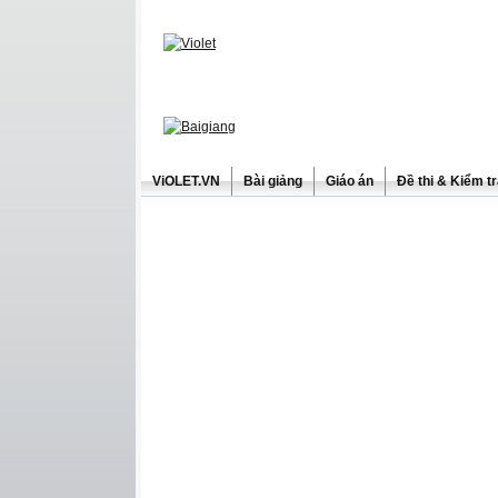
ViOLET.VN
Bài giảng
Giáo án
Đề thi & Kiểm t