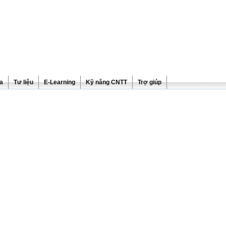
ra
Tư liệu
E-Learning
Kỹ năng CNTT
Trợ giúp