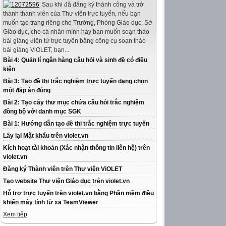
Sau khi đã đăng ký thành công và trở
thành thành viên của Thư viện trực tuyến, nếu bạn
muốn tạo trang riêng cho Trường, Phòng Giáo dục, Sở
Giáo dục, cho cá nhân mình hay bạn muốn soạn thảo
bài giảng điện tử trực tuyến bằng công cụ soạn thảo
bài giảng ViOLET, bạn...
Bài 4: Quản lí ngân hàng câu hỏi và sinh đề có điều
kiện
Bài 3: Tạo đề thi trắc nghiệm trực tuyến dạng chọn
một đáp án đúng
Bài 2: Tạo cây thư mục chứa câu hỏi trắc nghiệm
đồng bộ với danh mục SGK
Bài 1: Hướng dẫn tạo đề thi trắc nghiệm trực tuyến
Lấy lại Mật khẩu trên violet.vn
Kích hoạt tài khoản (Xác nhận thông tin liên hệ) trên
violet.vn
Đăng ký Thành viên trên Thư viện ViOLET
Tạo website Thư viện Giáo dục trên violet.vn
Hỗ trợ trực tuyến trên violet.vn bằng Phần mềm điều
khiển máy tính từ xa TeamViewer
Xem tiếp