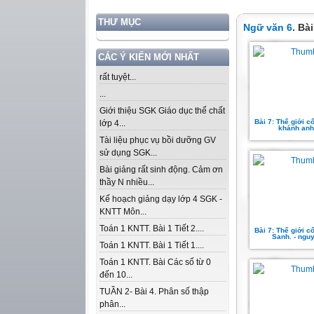
THƯ MỤC
Ngữ văn 6
. Bà
CÁC Ý KIẾN MỚI NHẤT
rất tuyệt...
...
Giới thiệu SGK Giáo dục thể chất
Bài 7: Thế giới cổ 
lớp 4...
khánh anh
Tài liệu phục vụ bồi dưỡng GV
sử dụng SGK...
Bài giảng rất sinh động. Cảm ơn
thầy N nhiều...
Kế hoạch giảng dạy lớp 4 SGK -
KNTT Môn...
Toán 1 KNTT. Bài 1 Tiết 2....
Bài 7: Thế giới cổ 
Sanh. - ngu
Toán 1 KNTT. Bài 1 Tiết 1....
Toán 1 KNTT. Bài Các số từ 0
đến 10...
TUẦN 2- Bài 4. Phân số thập
phân...