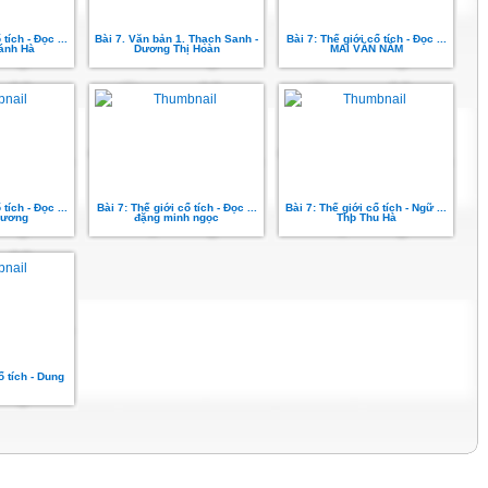
tích - Đọc ...
Bài 7. Văn bản 1. Thạch Sanh -
Bài 7: Thế giới cổ tích - Đọc ...
ánh Hà
Dương Thị Hoàn
MAI VĂN NĂM
tích - Đọc ...
Bài 7: Thế giới cổ tích - Đọc ...
Bài 7: Thế giới cổ tích - Ngữ ...
Hương
đặng minh ngọc
Thþ Thu Hà
ổ tích - Dung