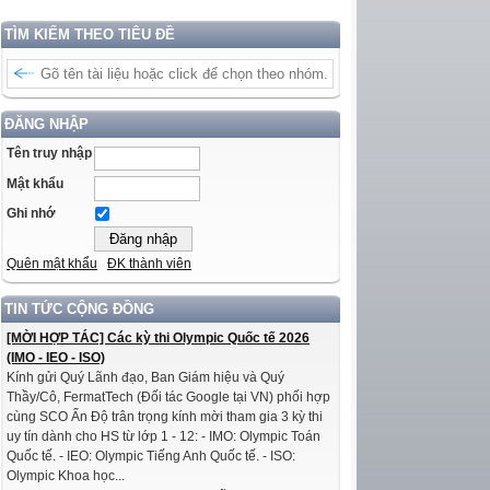
TÌM KIẾM THEO TIÊU ĐỀ
ĐĂNG NHẬP
Tên truy nhập
Mật khẩu
Ghi nhớ
Quên mật khẩu
ĐK thành viên
TIN TỨC CỘNG ĐỒNG
[MỜI HỢP TÁC] Các kỳ thi Olympic Quốc tế 2026
(IMO - IEO - ISO)
Kính gửi Quý Lãnh đạo, Ban Giám hiệu và Quý
Thầy/Cô, FermatTech (Đối tác Google tại VN) phối hợp
cùng SCO Ấn Độ trân trọng kính mời tham gia 3 kỳ thi
uy tín dành cho HS từ lớp 1 - 12: - IMO: Olympic Toán
Quốc tế. - IEO: Olympic Tiếng Anh Quốc tế. - ISO:
Olympic Khoa học...