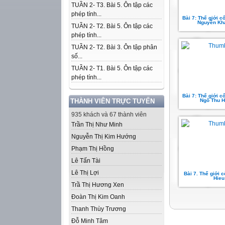
TUẦN 2- T3. Bài 5. Ôn tập các
phép tính...
Bài 7: Thế giới cổ 
Nguyễn Kh
TUẦN 2- T2. Bài 5. Ôn tập các
phép tính...
TUẦN 2- T2. Bài 3. Ôn tập phân
số...
TUẦN 2- T1. Bài 5. Ôn tập các
phép tính...
Bài 7: Thế giới cổ 
THÀNH VIÊN TRỰC TUYẾN
Ngô Thu 
935 khách và 67 thành viên
Trần Thị Như Minh
Nguyễn Thị Kim Hướng
Phạm Thị Hồng
Lê Tấn Tài
Lê Thị Lợi
Bài 7. Thế giới c
Hieu
Trầ Thị Hương Xen
Đoàn Thị Kim Oanh
Thanh Thùy Trương
Đỗ Minh Tâm