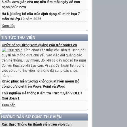
5 điều đơn giản cha mẹ nên làm mỗi ngày để con
hạnh phúc hơn
Hà Nội công bố cấu trúc định dạng đề minh họa 7
môn thi lớp 10 năm 2025
Xem tiếp
TIN TỨC THƯ VIỆN
Chức năng Dừng xem quảng cáo trên violet.vn
Kính chào các thầy, cô! Hiện tại, kinh phí
duy trì hệ thống dựa chủ yếu vào việc đặt quảng cáo
trên hệ thống. Tuy nhiên, đôi khi có gây một số trở ngại
đối với thầy, cô khi truy cập. Vì vậy, để thuận tiện trong
việc sử dụng thư viện hệ thống đã cung cấp chức
năng...
Khắc phục hiện tượng không xuất hiện menu Bộ
công cụ Violet trên PowerPoint và Word
Thử nghiệm Hệ thống Kiểm tra Trực tuyến ViOLET
Giai đoạn 1
Xem tiếp
HƯỚNG DẪN SỬ DỤNG THƯ VIỆN
Xác thực Thông tin thành viên trên violet.vn