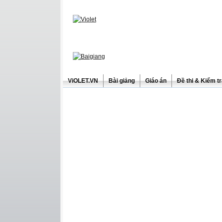
ViOLET.VN
Bài giảng
Giáo án
Đề thi & Kiểm t