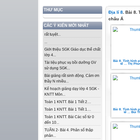
THƯ MỤC
Địa lí 8
. Bài 8.
châu Á
CÁC Ý KIẾN MỚI NHẤT
rất tuyệt...
...
Giới thiệu SGK Giáo dục thể chất
lớp 4...
Bài 8. Tình hình p
Tài liệu phục vụ bồi dưỡng GV
tế ... Thị P
sử dụng SGK...
Bài giảng rất sinh động. Cảm ơn
thầy N nhiều...
Kế hoạch giảng dạy lớp 4 SGK -
KNTT Môn...
Toán 1 KNTT. Bài 1 Tiết 2....
Toán 1 KNTT. Bài 1 Tiết 1....
Bài 8. Tình hình p
tế ... Bùi 
Toán 1 KNTT. Bài Các số từ 0
đến 10...
TUẦN 2- Bài 4. Phân số thập
phân...