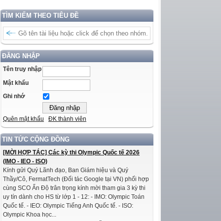
TÌM KIẾM THEO TIÊU ĐỀ
ĐĂNG NHẬP
Tên truy nhập
Mật khẩu
Ghi nhớ
Quên mật khẩu
ĐK thành viên
TIN TỨC CỘNG ĐỒNG
[MỜI HỢP TÁC] Các kỳ thi Olympic Quốc tế 2026
(IMO - IEO - ISO)
Kính gửi Quý Lãnh đạo, Ban Giám hiệu và Quý
Thầy/Cô, FermatTech (Đối tác Google tại VN) phối hợp
cùng SCO Ấn Độ trân trọng kính mời tham gia 3 kỳ thi
uy tín dành cho HS từ lớp 1 - 12: - IMO: Olympic Toán
Quốc tế. - IEO: Olympic Tiếng Anh Quốc tế. - ISO:
Olympic Khoa học...