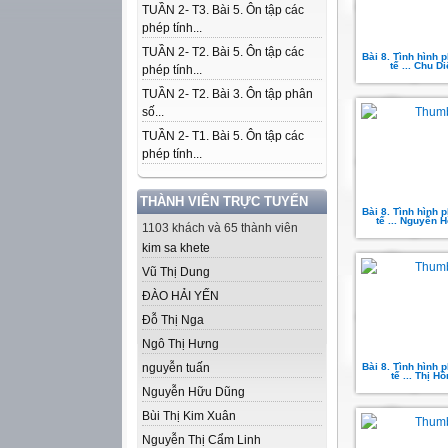
TUẦN 2- T3. Bài 5. Ôn tập các
phép tính...
TUẦN 2- T2. Bài 5. Ôn tập các
Bài 8. Tình hình p
tế ... Chu D
phép tính...
TUẦN 2- T2. Bài 3. Ôn tập phân
số...
TUẦN 2- T1. Bài 5. Ôn tập các
phép tính...
THÀNH VIÊN TRỰC TUYẾN
Bài 8. Tình hình p
tế ... Nguyễn 
1103 khách và 65 thành viên
kim sa khete
Vũ Thị Dung
ĐÀO HẢI YẾN
Đỗ Thị Nga
Ngô Thị Hưng
nguyễn tuấn
Bài 8. Tình hình p
tế ... Thị H
Nguyễn Hữu Dũng
Bùi Thị Kim Xuân
Nguyễn Thị Cẩm Linh