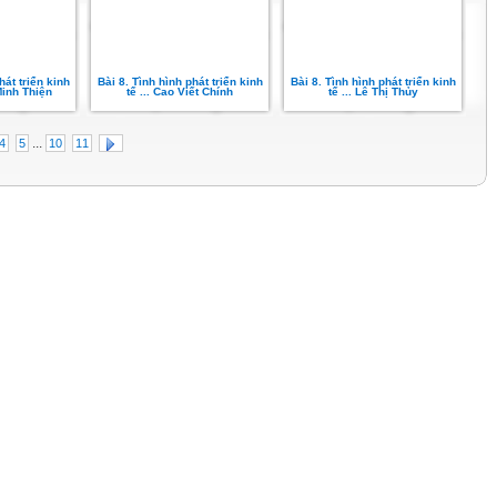
hát triển kinh
Bài 8. Tình hình phát triển kinh
Bài 8. Tình hình phát triển kinh
Minh Thiện
tế ... Cao Viết Chính
tế ... Lê Thị Thủy
...
4
5
10
11