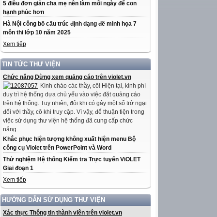
5 điều đơn giản cha mẹ nên làm mỗi ngày để con
hạnh phúc hơn
Hà Nội công bố cấu trúc định dạng đề minh họa 7
môn thi lớp 10 năm 2025
Xem tiếp
TIN TỨC THƯ VIỆN
Chức năng Dừng xem quảng cáo trên violet.vn
Kính chào các thầy, cô! Hiện tại, kinh phí
duy trì hệ thống dựa chủ yếu vào việc đặt quảng cáo
trên hệ thống. Tuy nhiên, đôi khi có gây một số trở ngại
đối với thầy, cô khi truy cập. Vì vậy, để thuận tiện trong
việc sử dụng thư viện hệ thống đã cung cấp chức
năng...
Khắc phục hiện tượng không xuất hiện menu Bộ
công cụ Violet trên PowerPoint và Word
Thử nghiệm Hệ thống Kiểm tra Trực tuyến ViOLET
Giai đoạn 1
Xem tiếp
HƯỚNG DẪN SỬ DỤNG THƯ VIỆN
Xác thực Thông tin thành viên trên violet.vn