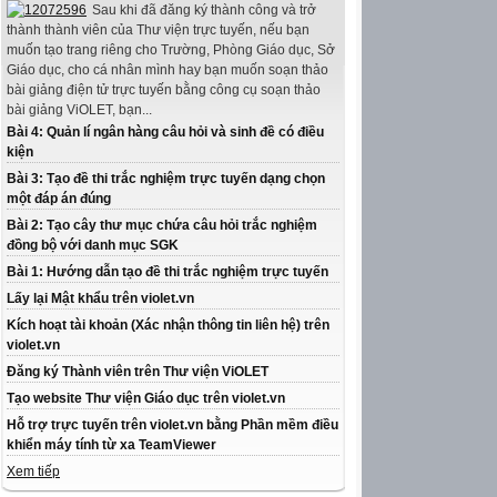
Sau khi đã đăng ký thành công và trở
thành thành viên của Thư viện trực tuyến, nếu bạn
muốn tạo trang riêng cho Trường, Phòng Giáo dục, Sở
Giáo dục, cho cá nhân mình hay bạn muốn soạn thảo
bài giảng điện tử trực tuyến bằng công cụ soạn thảo
bài giảng ViOLET, bạn...
Bài 4: Quản lí ngân hàng câu hỏi và sinh đề có điều
kiện
Bài 3: Tạo đề thi trắc nghiệm trực tuyến dạng chọn
một đáp án đúng
Bài 2: Tạo cây thư mục chứa câu hỏi trắc nghiệm
đồng bộ với danh mục SGK
Bài 1: Hướng dẫn tạo đề thi trắc nghiệm trực tuyến
Lấy lại Mật khẩu trên violet.vn
Kích hoạt tài khoản (Xác nhận thông tin liên hệ) trên
violet.vn
Đăng ký Thành viên trên Thư viện ViOLET
Tạo website Thư viện Giáo dục trên violet.vn
Hỗ trợ trực tuyến trên violet.vn bằng Phần mềm điều
khiển máy tính từ xa TeamViewer
Xem tiếp