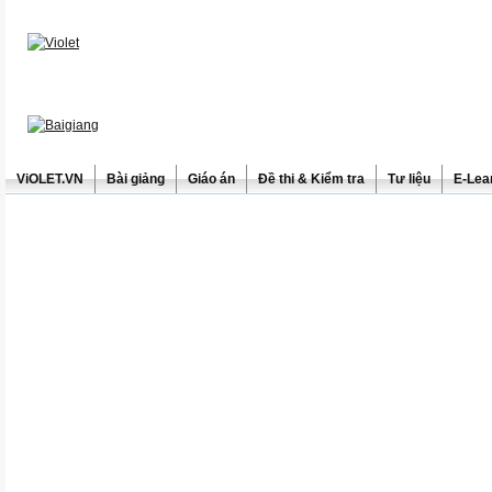
ViOLET.VN
Bài giảng
Giáo án
Đề thi & Kiểm tra
Tư liệu
E-Lea