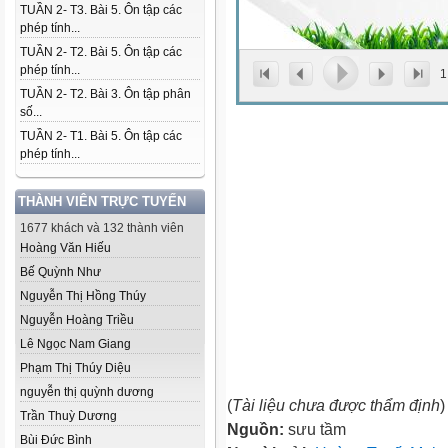
TUẦN 2- T3. Bài 5. Ôn tập các
phép tính...
TUẦN 2- T2. Bài 5. Ôn tập các
phép tính...
1
TUẦN 2- T2. Bài 3. Ôn tập phân
số...
TUẦN 2- T1. Bài 5. Ôn tập các
phép tính...
THÀNH VIÊN TRỰC TUYẾN
1677 khách và 132 thành viên
Hoàng Văn Hiếu
Bế Quỳnh Như
Nguyễn Thị Hồng Thúy
Nguyễn Hoàng Triều
Lê Ngọc Nam Giang
Phạm Thị Thúy Diệu
nguyễn thị quỳnh dương
(
Tài liệu chưa được thẩm định
)
Trần Thuỳ Dương
Nguồn:
sưu tầm
Bùi Đức Bình