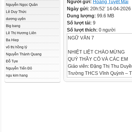
Người gửi:
Hoàng Tuyết Mai
Nguyễn Ngọc Quân
Ngày gửi:
20h:52' 14-04-2026
Lê Duy Thức
Dung lượng:
99.6 MB
dương uyên
Số lượt tải:
9
Big bang
Số lượt thích:
0 người
Lê Thị Hương Liên
NGỮ VĂN 7
Ba Hiep
võ thị hồng lý
NHIỆT LIỆT CHÀO MỪNG
Nguyễn Thành Quang
QUÝ THẦY CÔ VÀ CÁC EM
Đỗ Tựe
Giáo viên: Đặng Thị Thu Duyề
Nguyễn Tiến Đô
Trường THCS Vĩnh Quỳnh – Th
ngu kim hang
Xem video sau và cho biết, bài
vấn đề nào trong cuộc sống củ
THINK – PAIR - SHARE
Xem video sau và cho
biết, bài hát đề cập đến