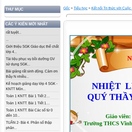
Gốc
>
Tiểu học
>
Kết nối Tri thức với Cuộc
THƯ MỤC
CÁC Ý KIẾN MỚI NHẤT
rất tuyệt...
...
Giới thiệu SGK Giáo dục thể chất
lớp 4...
Tài liệu phục vụ bồi dưỡng GV
sử dụng SGK...
Bài giảng rất sinh động. Cảm ơn
thầy N nhiều...
Kế hoạch giảng dạy lớp 4 SGK -
KNTT Môn...
Toán 1 KNTT. Bài 1 Tiết 2....
Toán 1 KNTT. Bài 1 Tiết 1....
Toán 1 KNTT. Bài Các số từ 0
đến 10...
TUẦN 2- Bài 4. Phân số thập
phân...