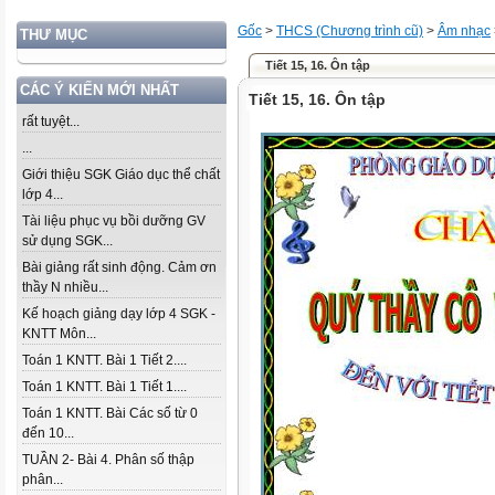
Gốc
>
THCS (Chương trình cũ)
>
Âm nhạc
THƯ MỤC
Tiết 15, 16. Ôn tập
CÁC Ý KIẾN MỚI NHẤT
Tiết 15, 16. Ôn tập
rất tuyệt...
...
Giới thiệu SGK Giáo dục thể chất
lớp 4...
Tài liệu phục vụ bồi dưỡng GV
sử dụng SGK...
Bài giảng rất sinh động. Cảm ơn
thầy N nhiều...
Kế hoạch giảng dạy lớp 4 SGK -
KNTT Môn...
Toán 1 KNTT. Bài 1 Tiết 2....
Toán 1 KNTT. Bài 1 Tiết 1....
Toán 1 KNTT. Bài Các số từ 0
đến 10...
TUẦN 2- Bài 4. Phân số thập
phân...