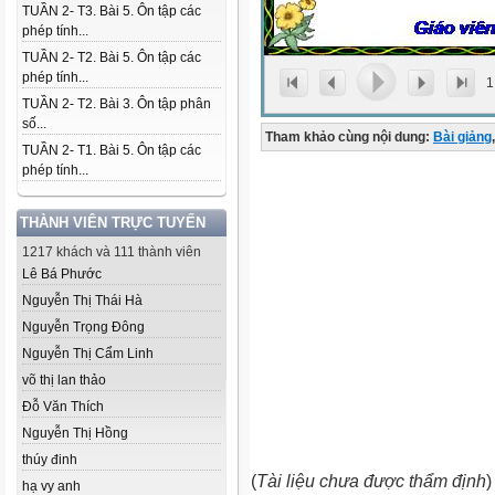
TUẦN 2- T3. Bài 5. Ôn tập các
phép tính...
TUẦN 2- T2. Bài 5. Ôn tập các
phép tính...
1
TUẦN 2- T2. Bài 3. Ôn tập phân
số...
Tham khảo cùng nội dung:
Bài giảng
,
TUẦN 2- T1. Bài 5. Ôn tập các
phép tính...
THÀNH VIÊN TRỰC TUYẾN
1217 khách và 111 thành viên
Lê Bá Phước
Nguyễn Thị Thái Hà
Nguyễn Trọng Đông
Nguyễn Thị Cẩm Linh
võ thị lan thảo
Đỗ Văn Thích
Nguyễn Thị Hồng
thúy đinh
(
Tài liệu chưa được thẩm định
)
hạ vy anh