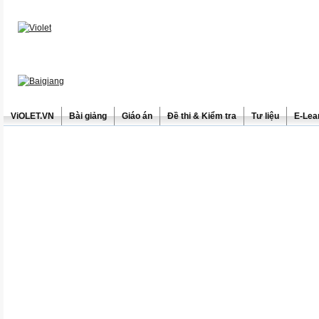
ViOLET.VN
Bài giảng
Giáo án
Đề thi & Kiểm tra
Tư liệu
E-Lea