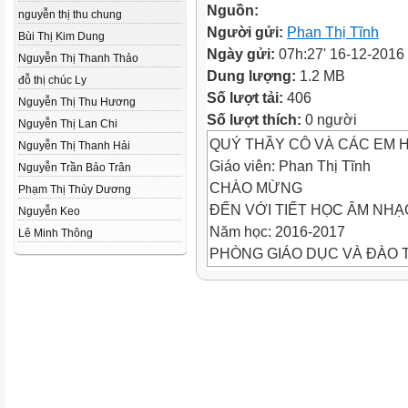
Nguồn:
nguyễn thị thu chung
Người gửi:
Phan Thị Tĩnh
Bùi Thị Kim Dung
Ngày gửi:
07h:27' 16-12-2016
Nguyễn Thị Thanh Thảo
Dung lượng:
1.2 MB
đỗ thị chúc Ly
Số lượt tải:
406
Nguyễn Thị Thu Hương
Số lượt thích:
0 người
Nguyễn Thị Lan Chi
QUÝ THẦY CÔ VÀ CÁC EM 
Nguyễn Thị Thanh Hải
Giáo viên: Phan Thị Tĩnh
Nguyễn Trần Bảo Trân
CHÀO MỪNG
Phạm Thị Thùy Dương
ĐẾN VỚI TIẾT HỌC ÂM NHẠ
Nguyễn Keo
Năm học: 2016-2017
Lê Minh Thông
PHÒNG GIÁO DỤC VÀ ĐÀO 
CÁC EM HÃY THỬ TÀI TRÍ N
1/ Mùa thu ngày khai trường.
2/ Lí dĩa bánh bò.
3/ Tuổi hồng.
4/ Hò ba lí.
Trong chương trình lớp 8, các