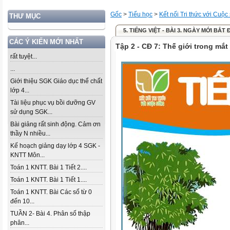
Gốc
>
Tiểu học
>
Kết nối Tri thức với Cuộc
THƯ MỤC
5. TIẾNG VIỆT - BÀI 3. NGÀY MỚI BẮT 
CÁC Ý KIẾN MỚI NHẤT
Tập 2 - CĐ 7: Thế giới trong mắt
rất tuyệt...
...
Giới thiệu SGK Giáo dục thể chất
lớp 4...
Tài liệu phục vụ bồi dưỡng GV
sử dụng SGK...
Bài giảng rất sinh động. Cảm ơn
thầy N nhiều...
Kế hoạch giảng dạy lớp 4 SGK -
KNTT Môn...
Toán 1 KNTT. Bài 1 Tiết 2....
Toán 1 KNTT. Bài 1 Tiết 1....
Toán 1 KNTT. Bài Các số từ 0
đến 10...
TUẦN 2- Bài 4. Phân số thập
phân...