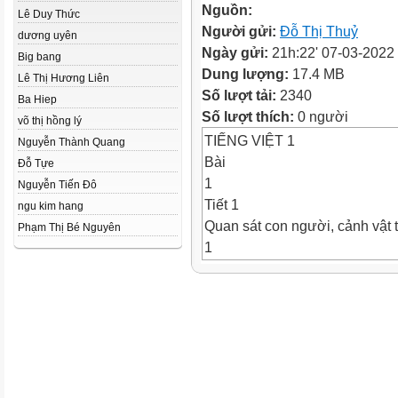
Nguồn:
Lê Duy Thức
Người gửi:
Đỗ Thị Thuỷ
dương uyên
Ngày gửi:
21h:22' 07-03-2022
Big bang
Dung lượng:
17.4 MB
Lê Thị Hương Liên
Số lượt tải:
2340
Ba Hiep
Số lượt thích:
0 người
võ thị hồng lý
TIẾNG VIỆT 1
Nguyễn Thành Quang
Bài
Đỗ Tựe
1
Nguyễn Tiến Đô
Tiết 1
ngu kim hang
Quan sát con người, cảnh vật t
Phạm Thị Bé Nguyên
1
Em thấy những gì trong tranh?
Cảnh vật và con người trong t
7
THẾ GIỚI TRONG MẮT EM
Bài
3
NGÀY MỚI BẮT ĐẦU