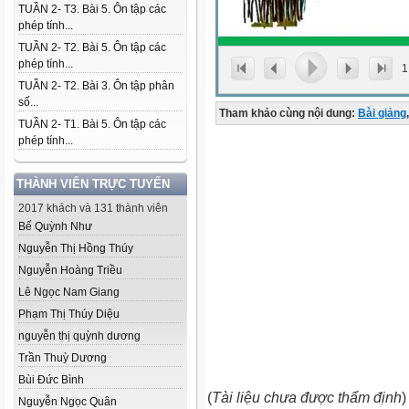
TUẦN 2- T3. Bài 5. Ôn tập các
phép tính...
TUẦN 2- T2. Bài 5. Ôn tập các
phép tính...
1
TUẦN 2- T2. Bài 3. Ôn tập phân
số...
Tham khảo cùng nội dung:
Bài giảng
,
TUẦN 2- T1. Bài 5. Ôn tập các
phép tính...
THÀNH VIÊN TRỰC TUYẾN
2017 khách và 131 thành viên
Bế Quỳnh Như
Nguyễn Thị Hồng Thúy
Nguyễn Hoàng Triều
Lê Ngọc Nam Giang
Phạm Thị Thúy Diệu
nguyễn thị quỳnh dương
Trần Thuỳ Dương
Bùi Đức Bình
(
Tài liệu chưa được thẩm định
)
Nguyễn Ngọc Quân