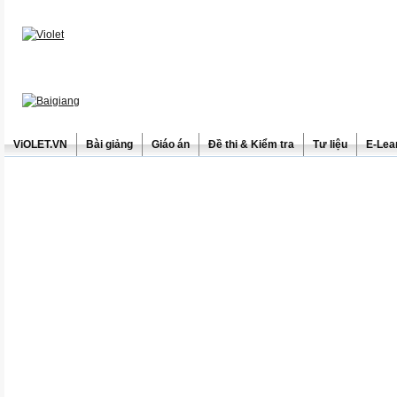
ViOLET.VN
Bài giảng
Giáo án
Đề thi & Kiểm tra
Tư liệu
E-Lea