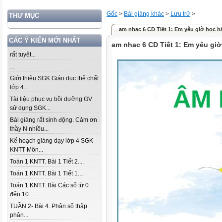
Gốc
>
Bài giảng khác
>
Lưu trữ
>
THƯ MỤC
am nhac 6 CD Tiết 1: Em yêu giờ học h
CÁC Ý KIẾN MỚI NHẤT
am nhac 6 CD Tiết 1: Em yêu giờ
rất tuyệt...
...
Giới thiệu SGK Giáo dục thể chất
lớp 4...
Tài liệu phục vụ bồi dưỡng GV
sử dụng SGK...
Bài giảng rất sinh động. Cảm ơn
thầy N nhiều...
Kế hoạch giảng dạy lớp 4 SGK -
KNTT Môn...
Toán 1 KNTT. Bài 1 Tiết 2....
Toán 1 KNTT. Bài 1 Tiết 1....
Toán 1 KNTT. Bài Các số từ 0
đến 10...
TUẦN 2- Bài 4. Phân số thập
phân...