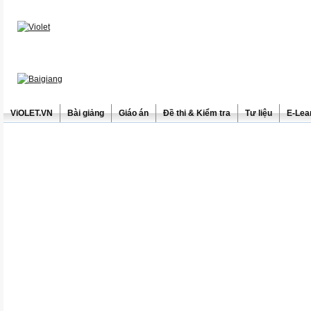
ViOLET.VN
Bài giảng
Giáo án
Đề thi & Kiểm tra
Tư liệu
E-Lea