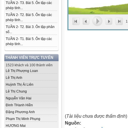
TUẦN 2- T3. Bài 5. Ôn tập các
phép tính...
TUẦN 2- T2. Bài 5. Ôn tập các
phép tính...
1
TUẦN 2- T2. Bài 3. Ôn tập phân
số...
TUẦN 2- T1. Bài 5. Ôn tập các
phép tính...
THÀNH VIÊN TRỰC TUYẾN
1523 khách và 100 thành viên
Lê Thị Phượng Loan
Lê Thị Anh
Huỳnh Thị Ái Liên
Lê Thị Chung
Nguyễn Văn Hai
Đinh THanh Hiền
Đặng Phương Anh
(
Tài liệu chưa được thẩm định
)
Phạm Thị Minh Phụng
Nguồn:
HƯƠNG Mai