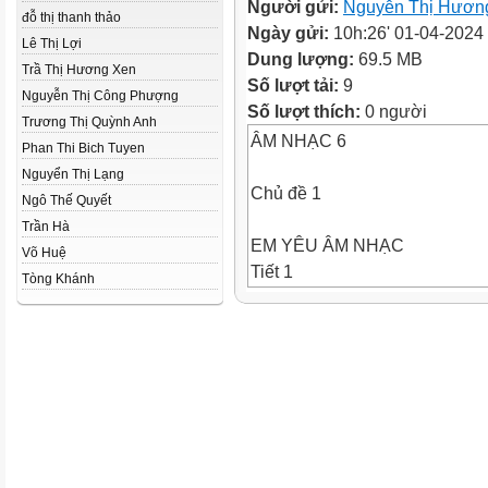
Người gửi:
Nguyễn Thị Hươn
đỗ thị thanh thảo
Ngày gửi:
10h:26' 01-04-2024
Lê Thị Lợi
Dung lượng:
69.5 MB
Trầ Thị Hương Xen
Số lượt tải:
9
Nguyễn Thị Công Phượng
Số lượt thích:
0 người
Trương Thị Quỳnh Anh
ÂM NHẠC 6
Phan Thi Bich Tuyen
Nguyển Thị Lạng
Chủ đề 1
Ngô Thế Quyết
Trần Hà
EM YÊU ÂM NHẠC
Võ Huệ
Tiết 1
Tòng Khánh
– Hát: Bài Em yêu giờ học hát
– Lí thuyết âm nhạc:
Các thuộc tính cơ bản của âm 
– Trải nghiệm và khám phá
1. Hát
Tác giả và bài hát