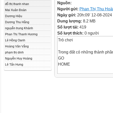
Nguồn:
đỗ thị thanh nhan
Người gửi:
Phan Thị Thu Hoà
Mai Xuân Đoàn
Ngày gửi:
20h:09' 12-08-2024
Dương Hiệu
Dung lượng:
8.2 MB
Dương Thu Hằng
Số lượt tải:
419
nguyễn trung Khánh
Số lượt thích:
0 người
Phan Thị Thanh Hương
Trò chơi
Lê Hồng Oanh
Hoàng Văn Vẳng
Trong đất có những thành phầ
phạm thị dinh
GO
Nguyễn Huy Hoàng
HOME
Lê Tấn Hưng
Thành phần nào có trong đất n
GO
HOME
Mùn được hình thành từ đâu?
GO
HOME