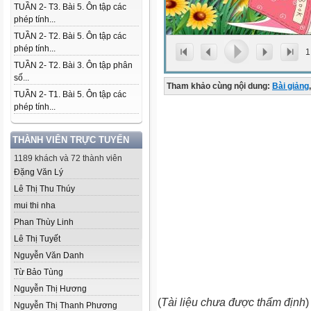
TUẦN 2- T3. Bài 5. Ôn tập các
phép tính...
TUẦN 2- T2. Bài 5. Ôn tập các
phép tính...
1
TUẦN 2- T2. Bài 3. Ôn tập phân
số...
Tham khảo cùng nội dung:
Bài giảng
,
TUẦN 2- T1. Bài 5. Ôn tập các
phép tính...
THÀNH VIÊN TRỰC TUYẾN
1189 khách và 72 thành viên
Đặng Văn Lý
Lê Thị Thu Thúy
mui thi nha
Phan Thùy Linh
Lê Thị Tuyết
Nguyễn Văn Danh
Từ Bảo Tùng
Nguyễn Thị Hương
(
Tài liệu chưa được thẩm định
)
Nguyễn Thị Thanh Phương