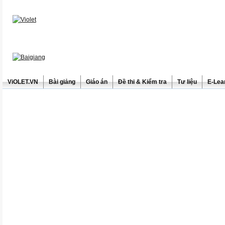
ViOLET.VN
Bài giảng
Giáo án
Đề thi & Kiểm tra
Tư liệu
E-Lea