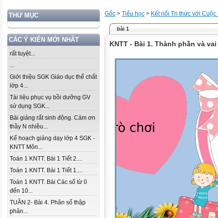
Gốc
>
Tiểu học
>
Kết nối Tri thức với Cuộc
THƯ MỤC
bài 1
CÁC Ý KIẾN MỚI NHẤT
KNTT - Bài 1. Thành phần và vai 
rất tuyệt...
...
Giới thiệu SGK Giáo dục thể chất
lớp 4...
Tài liệu phục vụ bồi dưỡng GV
sử dụng SGK...
Bài giảng rất sinh động. Cảm ơn
thầy N nhiều...
Kế hoạch giảng dạy lớp 4 SGK -
KNTT Môn...
Toán 1 KNTT. Bài 1 Tiết 2....
Toán 1 KNTT. Bài 1 Tiết 1....
Toán 1 KNTT. Bài Các số từ 0
đến 10...
TUẦN 2- Bài 4. Phân số thập
phân...