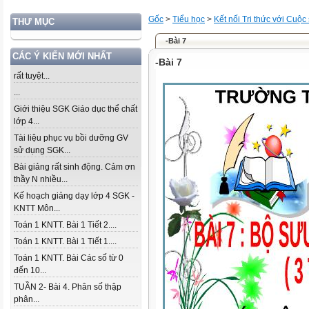
Gốc
>
Tiểu học
>
Kết nối Tri thức với Cuộc
THƯ MỤC
-Bài 7
CÁC Ý KIẾN MỚI NHẤT
-Bài 7
rất tuyệt...
...
Giới thiệu SGK Giáo dục thể chất
lớp 4...
Tài liệu phục vụ bồi dưỡng GV
sử dụng SGK...
Bài giảng rất sinh động. Cảm ơn
thầy N nhiều...
Kế hoạch giảng dạy lớp 4 SGK -
KNTT Môn...
Toán 1 KNTT. Bài 1 Tiết 2....
Toán 1 KNTT. Bài 1 Tiết 1....
Toán 1 KNTT. Bài Các số từ 0
đến 10...
TUẦN 2- Bài 4. Phân số thập
phân...