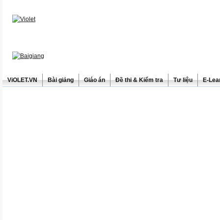
ViOLET.VN
Bài giảng
Giáo án
Đề thi & Kiểm tra
Tư liệu
E-Lea