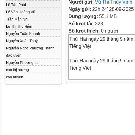
Người gửi:
Vũ Thị Thúy Vinh
Lê Tấn Phát
Ngày gửi:
22h:24' 28-09-2025
Lê Văn Hoàng Vũ
Dung lượng:
55.1 MB
Trần Mẫn Nhi
Số lượt tải:
328
Lê Thị Thu Hiền
Số lượt thích:
0 người
Nguyễn Tuấn Khanh
Thứ Hai ngày 29 tháng 9 năm
Nguyễn Xuân Thuỷ
Tiếng Việt
Nguyễn Ngọc Phương Thanh
đào uyên
Thứ Hai ngày 29 tháng 9 năm
Nguyễn Phương Linh
Tiếng Việt
cao thị hương
cao huyen
* Em biết tới những triển lãm 
hằng ngày?
Thứ Hai ngày 29 tháng 9 năm
Tiếng Việt
Bài 7. Đọc: Bộ sưu tập độc đáo
** Các bạn trong tranh đang là