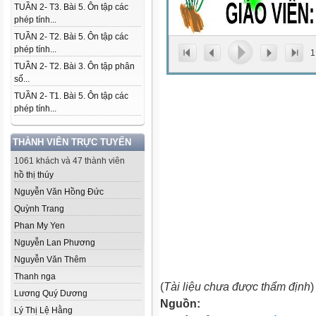
TUẦN 2- T3. Bài 5. Ôn tập các
phép tính...
TUẦN 2- T2. Bài 5. Ôn tập các
phép tính...
1
TUẦN 2- T2. Bài 3. Ôn tập phân
số...
TUẦN 2- T1. Bài 5. Ôn tập các
phép tính...
THÀNH VIÊN TRỰC TUYẾN
1061 khách và 47 thành viên
hồ thị thúy
Nguyễn Văn Hồng Đức
Quỳnh Trang
Phan My Yen
Nguyễn Lan Phương
Nguyễn Văn Thêm
Thanh nga
(
Tài liệu chưa được thẩm định
)
Lương Quý Dương
Nguồn:
Lý Thị Lệ Hằng