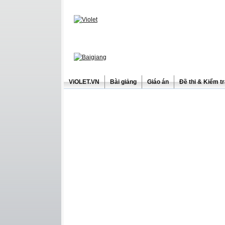
ViOLET.VN
Bài giảng
Giáo án
Đề thi & Kiểm t