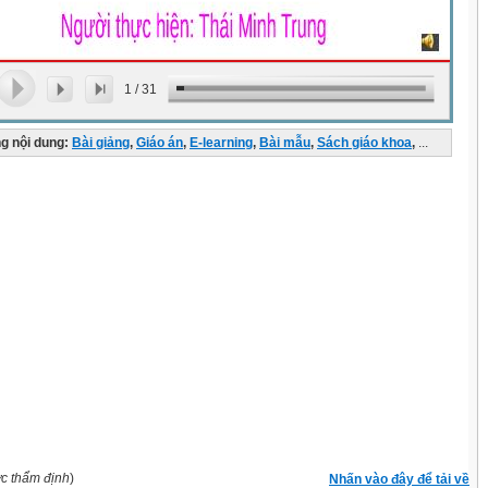
1
/
31
g nội dung:
Bài giảng
,
Giáo án
,
E-learning
,
Bài mẫu
,
Sách giáo khoa
,
...
ợc thẩm định
)
Nhấn vào đây để tải về