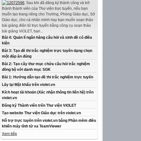
Sau khi đã đăng ký thành công và trở
thành thành viên của Thư viện trực tuyến, nếu bạn
muốn tạo trang riêng cho Trường, Phòng Giáo dục, Sở
Giáo dục, cho cá nhân mình hay bạn muốn soạn thảo
bài giảng điện tử trực tuyến bằng công cụ soạn thảo
bài giảng ViOLET, bạn...
Bài 4: Quản lí ngân hàng câu hỏi và sinh đề có điều
kiện
Bài 3: Tạo đề thi trắc nghiệm trực tuyến dạng chọn
một đáp án đúng
Bài 2: Tạo cây thư mục chứa câu hỏi trắc nghiệm
đồng bộ với danh mục SGK
Bài 1: Hướng dẫn tạo đề thi trắc nghiệm trực tuyến
Lấy lại Mật khẩu trên violet.vn
Kích hoạt tài khoản (Xác nhận thông tin liên hệ) trên
violet.vn
Đăng ký Thành viên trên Thư viện ViOLET
Tạo website Thư viện Giáo dục trên violet.vn
Hỗ trợ trực tuyến trên violet.vn bằng Phần mềm điều
khiển máy tính từ xa TeamViewer
Xem tiếp