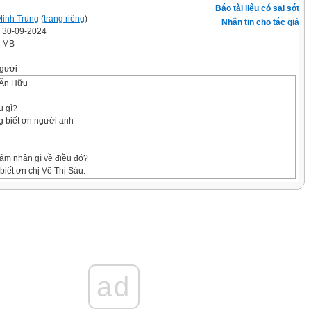
Báo tài liệu có sai sót
Minh Trung
(
trang riêng
)
Nhắn tin cho tác giả
' 30-09-2024
7 MB
gười
 Ân Hữu
u gì?
ng biết ơn người anh
cảm nhận gì về điều đó?
biết ơn chị Võ Thị Sáu.
háng
 đóng góp của những người có công với quê
i biết ơn những người có công với quê hương,
ad
òng biết ơn bằng lời nói, việc làm cụ thể phù