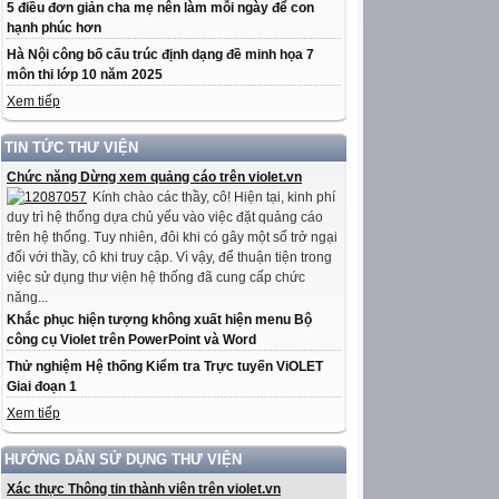
5 điều đơn giản cha mẹ nên làm mỗi ngày để con
hạnh phúc hơn
Hà Nội công bố cấu trúc định dạng đề minh họa 7
môn thi lớp 10 năm 2025
Xem tiếp
TIN TỨC THƯ VIỆN
Chức năng Dừng xem quảng cáo trên violet.vn
Kính chào các thầy, cô! Hiện tại, kinh phí
duy trì hệ thống dựa chủ yếu vào việc đặt quảng cáo
trên hệ thống. Tuy nhiên, đôi khi có gây một số trở ngại
đối với thầy, cô khi truy cập. Vì vậy, để thuận tiện trong
việc sử dụng thư viện hệ thống đã cung cấp chức
năng...
Khắc phục hiện tượng không xuất hiện menu Bộ
công cụ Violet trên PowerPoint và Word
Thử nghiệm Hệ thống Kiểm tra Trực tuyến ViOLET
Giai đoạn 1
Xem tiếp
HƯỚNG DẪN SỬ DỤNG THƯ VIỆN
Xác thực Thông tin thành viên trên violet.vn