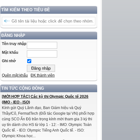
TÌM KIẾM THEO TIÊU ĐỀ
ĐĂNG NHẬP
Tên truy nhập
Mật khẩu
Ghi nhớ
Quên mật khẩu
ĐK thành viên
TIN TỨC CỘNG ĐỒNG
[MỜI HỢP TÁC] Các kỳ thi Olympic Quốc tế 2026
(IMO - IEO - ISO)
Kính gửi Quý Lãnh đạo, Ban Giám hiệu và Quý
Thầy/Cô, FermatTech (Đối tác Google tại VN) phối hợp
cùng SCO Ấn Độ trân trọng kính mời tham gia 3 kỳ thi
uy tín dành cho HS từ lớp 1 - 12: - IMO: Olympic Toán
Quốc tế. - IEO: Olympic Tiếng Anh Quốc tế. - ISO:
Olympic Khoa học...