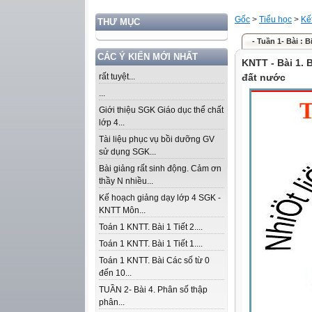
Gốc
>
Tiểu học
>
Kế
THƯ MỤC
- Tuần 1- Bài : 
CÁC Ý KIẾN MỚI NHẤT
KNTT - Bài 1.
rất tuyệt...
đất nước
...
Giới thiệu SGK Giáo dục thể chất
lớp 4...
Tài liệu phục vụ bồi dưỡng GV
sử dụng SGK...
Bài giảng rất sinh động. Cảm ơn
thầy N nhiều...
Kế hoạch giảng dạy lớp 4 SGK -
KNTT Môn...
Toán 1 KNTT. Bài 1 Tiết 2....
Toán 1 KNTT. Bài 1 Tiết 1....
Toán 1 KNTT. Bài Các số từ 0
đến 10...
TUẦN 2- Bài 4. Phân số thập
phân...