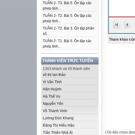
TUẦN 2- T3. Bài 5. Ôn tập các
phép tính...
TUẦN 2- T2. Bài 5. Ôn tập các
phép tính...
TUẦN 2- T2. Bài 3. Ôn tập phân
số...
Tham khảo cùn
TUẦN 2- T1. Bài 5. Ôn tập các
phép tính...
THÀNH VIÊN TRỰC TUYẾN
1303 khách và 43 thành viên
võ thị lan thảo
Vi Văn Tình
Hân Huỳnh
Hà Thế Vụ
Nguyễn Yến
Võ Thành Vinh
Lường Đức Khang
Đặng Thị Hiếu Hậu
(
Tài liệu chưa đư
Trần Thiên Nhã Ái