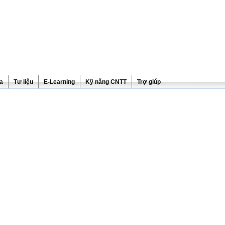
ra
Tư liệu
E-Learning
Kỹ năng CNTT
Trợ giúp