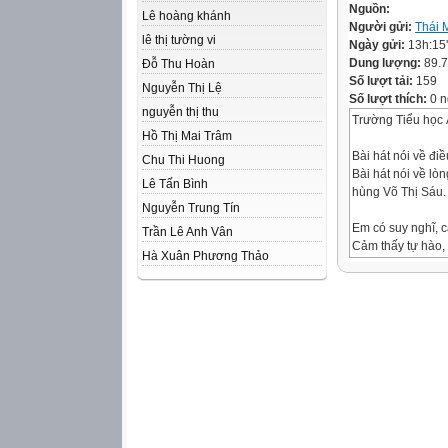
Nguồn:
Lê hoàng khánh
Người gửi:
Thái 
lê thị tường vi
Ngày gửi:
13h:15
Dung lượng:
89.
Đỗ Thu Hoàn
Số lượt tải:
159
Nguyễn Thị Lệ
Số lượt thích:
0 n
nguyễn thị thu
Trường Tiểu học
Hồ Thị Mai Trâm
Bài hát nói về điề
Chu Thi Huong
Bài hát nói về lò
Lê Tấn Bình
hùng Võ Thị Sáu.
Nguyễn Trung Tín
Em có suy nghĩ, 
Trần Lê Anh Vân
Cảm thấy tự hào, 
Hà Xuân Phương Thảo
Thứ ba ngày 10 t
9 năm 2024
• Kể được tên và
hương, đất nước
• Biết vì sao phả
đất nước.
• Thể hiện được l
hợp với lứa tuổi.
•