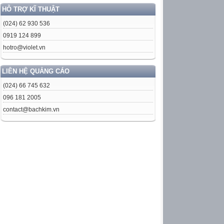
HỖ TRỢ KĨ THUẬT
(024) 62 930 536
0919 124 899
hotro@violet.vn
LIÊN HỆ QUẢNG CÁO
(024) 66 745 632
096 181 2005
contact@bachkim.vn