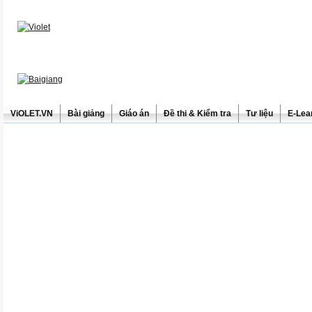
ViOLET.VN
Bài giảng
Giáo án
Đề thi & Kiểm tra
Tư liệu
E-Lea