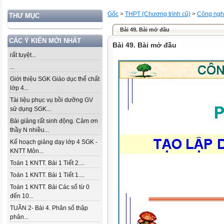
Gốc
>
THPT (Chương trình cũ)
>
Công ng
THƯ MỤC
Bài 49. Bài mở đầu
CÁC Ý KIẾN MỚI NHẤT
Bài 49. Bài mở đầu
rất tuyệt...
...
Giới thiệu SGK Giáo dục thể chất
lớp 4...
Tài liệu phục vụ bồi dưỡng GV
sử dụng SGK...
Bài giảng rất sinh động. Cảm ơn
thầy N nhiều...
Kế hoạch giảng dạy lớp 4 SGK -
KNTT Môn...
Toán 1 KNTT. Bài 1 Tiết 2....
Toán 1 KNTT. Bài 1 Tiết 1....
Toán 1 KNTT. Bài Các số từ 0
đến 10...
TUẦN 2- Bài 4. Phân số thập
phân...