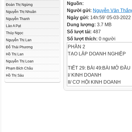
Nguồn:
Đoàn Thị Ngừng
Người gửi:
Nguyễn Văn Thắn
Nguyễn Thị Nhuân
Ngày gửi:
14h:59' 05-03-2022
Nguyễn Thanh
Dung lượng:
3.7 MB
Lào A Pạt
Số lượt tải:
487
Thúy Ngọc
Số lượt thích:
0 người
Nguyễn Thị Lan
PHẦN 2
Đỗ Thái Phương
TẠO LẬP DOANH NGHIỆP
Hồ Thị Lan
Nguyễn Thị Loan
TIẾT 29: BÀI 49:BÀI MỞ ĐẦU
Phạm Bích Châu
I/ KINH DOANH
Hồ Thị Sáu
II/ CƠ HỘI KINH DOANH
III/ THỊ TRƯỜNG
IV/ DOANH NGHIỆP
V/ CÔNG TY
NỘI DUNG:
I. KINH DOANH
Ông A thấy người dân trong thị 