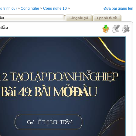
 trình cũ)
>
Công nghệ
>
Công nghệ 10
>
Đưa bài giảng lên
đầu
Cùng tác giả
Lịch sử tải về
 đầu