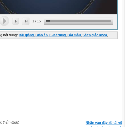
1
/
15
g nội dung:
Bài giảng
,
Giáo án
,
E-learning
,
Bài mẫu
,
Sách giáo khoa
,
...
ợc thẩm định
)
Nhấn vào đây để tải về