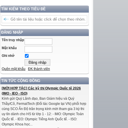
TÌM KIẾM THEO TIÊU ĐỀ
ĐĂNG NHẬP
Tên truy nhập
Mật khẩu
Ghi nhớ
Quên mật khẩu
ĐK thành viên
TIN TỨC CỘNG ĐỒNG
[MỜI HỢP TÁC] Các kỳ thi Olympic Quốc tế 2026
(IMO - IEO - ISO)
Kính gửi Quý Lãnh đạo, Ban Giám hiệu và Quý
Thầy/Cô, FermatTech (Đối tác Google tại VN) phối hợp
cùng SCO Ấn Độ trân trọng kính mời tham gia 3 kỳ thi
uy tín dành cho HS từ lớp 1 - 12: - IMO: Olympic Toán
Quốc tế. - IEO: Olympic Tiếng Anh Quốc tế. - ISO:
Olympic Khoa học...