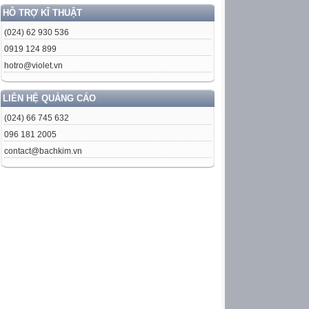
HỖ TRỢ KĨ THUẬT
(024) 62 930 536
0919 124 899
hotro@violet.vn
LIÊN HỆ QUẢNG CÁO
(024) 66 745 632
096 181 2005
contact@bachkim.vn