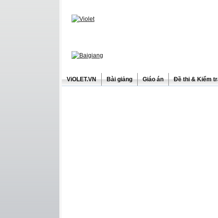
ViOLET.VN
Bài giảng
Giáo án
Đề thi & Kiểm t