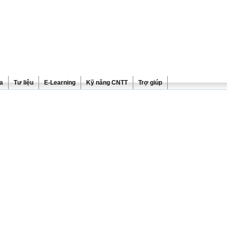
ra
Tư liệu
E-Learning
Kỹ năng CNTT
Trợ giúp