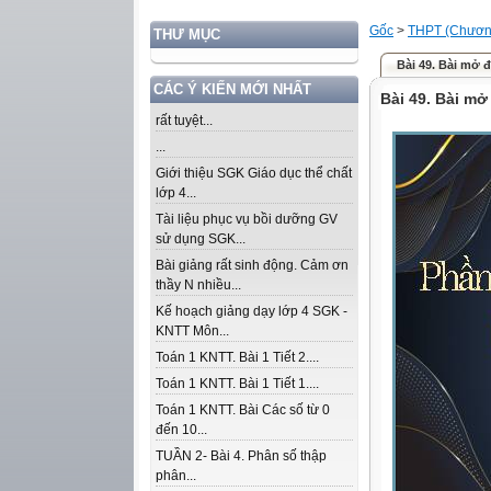
Gốc
>
THPT (Chương
THƯ MỤC
Bài 49. Bài mở 
CÁC Ý KIẾN MỚI NHẤT
Bài 49. Bài mở
rất tuyệt...
...
Giới thiệu SGK Giáo dục thể chất
lớp 4...
Tài liệu phục vụ bồi dưỡng GV
sử dụng SGK...
Bài giảng rất sinh động. Cảm ơn
thầy N nhiều...
Kế hoạch giảng dạy lớp 4 SGK -
KNTT Môn...
Toán 1 KNTT. Bài 1 Tiết 2....
Toán 1 KNTT. Bài 1 Tiết 1....
Toán 1 KNTT. Bài Các số từ 0
đến 10...
TUẦN 2- Bài 4. Phân số thập
phân...