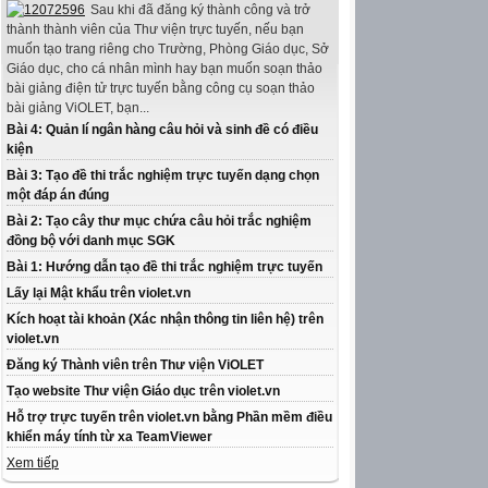
Sau khi đã đăng ký thành công và trở
thành thành viên của Thư viện trực tuyến, nếu bạn
muốn tạo trang riêng cho Trường, Phòng Giáo dục, Sở
Giáo dục, cho cá nhân mình hay bạn muốn soạn thảo
bài giảng điện tử trực tuyến bằng công cụ soạn thảo
bài giảng ViOLET, bạn...
Bài 4: Quản lí ngân hàng câu hỏi và sinh đề có điều
kiện
Bài 3: Tạo đề thi trắc nghiệm trực tuyến dạng chọn
một đáp án đúng
Bài 2: Tạo cây thư mục chứa câu hỏi trắc nghiệm
đồng bộ với danh mục SGK
Bài 1: Hướng dẫn tạo đề thi trắc nghiệm trực tuyến
Lấy lại Mật khẩu trên violet.vn
Kích hoạt tài khoản (Xác nhận thông tin liên hệ) trên
violet.vn
Đăng ký Thành viên trên Thư viện ViOLET
Tạo website Thư viện Giáo dục trên violet.vn
Hỗ trợ trực tuyến trên violet.vn bằng Phần mềm điều
khiển máy tính từ xa TeamViewer
Xem tiếp