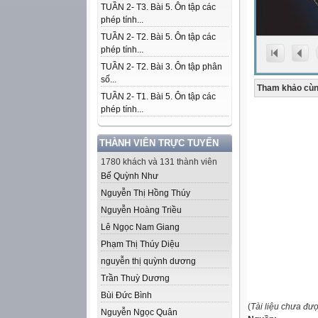
TUẦN 2- T3. Bài 5. Ôn tập các
phép tính...
TUẦN 2- T2. Bài 5. Ôn tập các
phép tính...
TUẦN 2- T2. Bài 3. Ôn tập phân
số...
Tham khảo cùn
TUẦN 2- T1. Bài 5. Ôn tập các
phép tính...
THÀNH VIÊN TRỰC TUYẾN
1780 khách và 131 thành viên
Bế Quỳnh Như
Nguyễn Thị Hồng Thúy
Nguyễn Hoàng Triều
Lê Ngọc Nam Giang
Phạm Thị Thúy Diệu
nguyễn thị quỳnh dương
Trần Thuỳ Dương
Bùi Đức Bình
(
Tài liệu chưa đư
Nguyễn Ngọc Quân