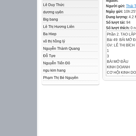
Nguồn:
Lê Duy Thức
Người gửi:
Thái 
Ngày gửi:
10h:25
dương uyên
Dung lượng:
4.2
Big bang
Số lượt tải:
94
Lê Thị Hương Liên
Số lượt thích:
0 n
Ba Hiep
Phần 2. TẠO LẬ
Bài 49: BÀI MỞ 
võ thị hồng lý
GV: LÊ THỊ BÍC
Nguyễn Thành Quang
1
Đỗ Tựe
3
BÀI MỞ ĐẦU
Nguyễn Tiến Đô
KINH DOANH
ngu kim hang
CƠ HỘI KINH D
Phạm Thị Bé Nguyên
THỊ TRƯỜNG
DOANH NGHIỆP
4
2
CÔNG TY
5
KINH DOANH
1
Kinh doanh là vi
gồm 3 lĩnh vực: s
1. KINH DOANH