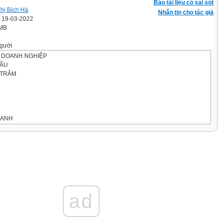
Báo tài liệu có sai sót
Thị Bích Hà
Nhắn tin cho tác giả
' 19-03-2022
 MB
gười
P DOANH NGHIỆP
ĐẦU
H TRÂM
OANH
ad
ệc thực hiện những công việc mà pháp luật cho phép nhằm thu lợi nhuận, bao
ản xuất, thương mại và dịch vụ