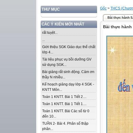
Gốc
>
THCS (Chương
THƯ MỤC
Bài thực hành 5
CÁC Ý KIẾN MỚI NHẤT
Bài thực hành 
rất tuyệt...
...
Giới thiệu SGK Giáo dục thể chất
lớp 4...
Tài liệu phục vụ bồi dưỡng GV
sử dụng SGK...
Bài giảng rất sinh động. Cảm ơn
thầy N nhiều...
Kế hoạch giảng dạy lớp 4 SGK -
KNTT Môn...
Toán 1 KNTT. Bài 1 Tiết 2....
Toán 1 KNTT. Bài 1 Tiết 1....
Toán 1 KNTT. Bài Các số từ 0
đến 10...
TUẦN 2- Bài 4. Phân số thập
phân...