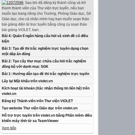
Sau khi đã đăng ký thành công và trở
thành thành viên của Thư viện trực tuyến, nếu bạn
muốn tạo trang riêng cho Trường, Phòng Giáo dục, Sở
Giáo dục, cho cá nhân mình hay bạn muốn soạn thảo
bài giảng điện tử trực tuyến bằng công cụ soạn thảo
bài giảng ViOLET, bạn...
Bài 4: Quản lí ngân hàng câu hỏi và sinh đề có điều
kiện
Bài 3: Tạo đề thi trắc nghiệm trực tuyến dạng chọn
một đáp án đúng
Bài 2: Tạo cây thư mục chứa câu hỏi trắc nghiệm
đồng bộ với danh mục SGK
Bài 1: Hướng dẫn tạo đề thi trắc nghiệm trực tuyến
Lấy lại Mật khẩu trên violet.vn
Kích hoạt tài khoản (Xác nhận thông tin liên hệ) trên
violet.vn
Đăng ký Thành viên trên Thư viện ViOLET
Tạo website Thư viện Giáo dục trên violet.vn
Hỗ trợ trực tuyến trên violet.vn bằng Phần mềm điều
khiển máy tính từ xa TeamViewer
Xem tiếp