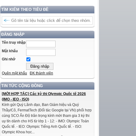
TÌM KIẾM THEO TIÊU ĐỀ
ĐĂNG NHẬP
Tên truy nhập
Mật khẩu
Ghi nhớ
Quên mật khẩu
ĐK thành viên
TIN TỨC CỘNG ĐỒNG
[MỜI HỢP TÁC] Các kỳ thi Olympic Quốc tế 2026
(IMO - IEO - ISO)
Kính gửi Quý Lãnh đạo, Ban Giám hiệu và Quý
Thầy/Cô, FermatTech (Đối tác Google tại VN) phối hợp
cùng SCO Ấn Độ trân trọng kính mời tham gia 3 kỳ thi
uy tín dành cho HS từ lớp 1 - 12: - IMO: Olympic Toán
Quốc tế. - IEO: Olympic Tiếng Anh Quốc tế. - ISO:
Olympic Khoa học...