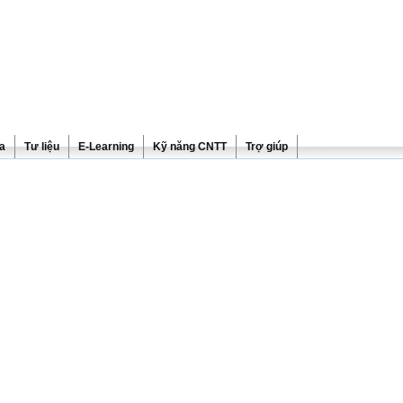
ra
Tư liệu
E-Learning
Kỹ năng CNTT
Trợ giúp