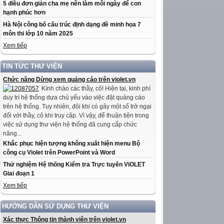
5 điều đơn giản cha mẹ nên làm mỗi ngày để con
hạnh phúc hơn
Hà Nội công bố cấu trúc định dạng đề minh họa 7
môn thi lớp 10 năm 2025
Xem tiếp
TIN TỨC THƯ VIỆN
Chức năng Dừng xem quảng cáo trên violet.vn
Kính chào các thầy, cô! Hiện tại, kinh phí
duy trì hệ thống dựa chủ yếu vào việc đặt quảng cáo
trên hệ thống. Tuy nhiên, đôi khi có gây một số trở ngại
đối với thầy, cô khi truy cập. Vì vậy, để thuận tiện trong
việc sử dụng thư viện hệ thống đã cung cấp chức
năng...
Khắc phục hiện tượng không xuất hiện menu Bộ
công cụ Violet trên PowerPoint và Word
Thử nghiệm Hệ thống Kiểm tra Trực tuyến ViOLET
Giai đoạn 1
Xem tiếp
HƯỚNG DẪN SỬ DỤNG THƯ VIỆN
Xác thực Thông tin thành viên trên violet.vn