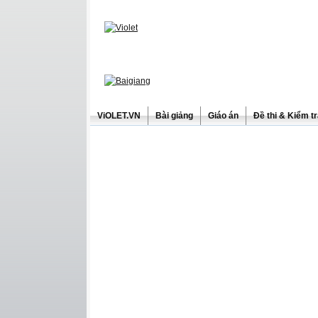
ViOLET.VN
Bài giảng
Giáo án
Đề thi & Kiểm t