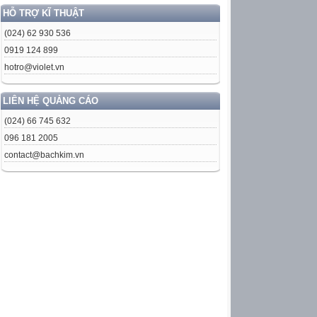
HỖ TRỢ KĨ THUẬT
(024) 62 930 536
0919 124 899
hotro@violet.vn
LIÊN HỆ QUẢNG CÁO
(024) 66 745 632
096 181 2005
contact@bachkim.vn