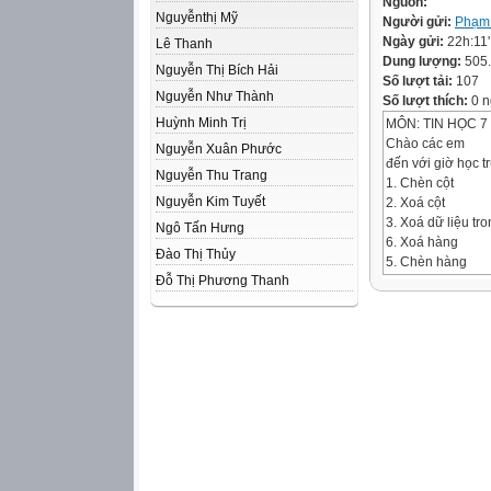
Nguồn:
Nguyễnthị Mỹ
Người gửi:
Phạm
Ngày gửi:
22h:11
Lê Thanh
Dung lượng:
505
Nguyễn Thị Bích Hải
Số lượt tải:
107
Nguyễn Như Thành
Số lượt thích:
0 n
Huỳnh Minh Trị
MÔN: TIN HỌC 7
Chào các em
Nguyễn Xuân Phước
đến với giờ học t
Nguyễn Thu Trang
1. Chèn cột
Nguyễn Kim Tuyết
2. Xoá cột
3. Xoá dữ liệu tro
Ngô Tấn Hưng
6. Xoá hàng
Đào Thị Thủy
5. Chèn hàng
Đỗ Thị Phương Thanh
7. Sao chép
8. Di chuyển
4. Xoá dữ liệu tr
9. Hàm tính tổng
10. Hàm tính giá t
e. Chọn cột, edit,
b. Chọn cột, dele
c. Chọn cột, inser
f. Chọn ô, cut, ch
a. Chọn hàng, ins
g. Average