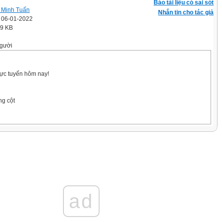
Báo tài liệu có sai sót
 Minh Tuấn
Nhắn tin cho tác giả
' 06-01-2022
.9 KB
gười
rực tuyến hôm nay!
ng cột
ong hàng
rị trung bình
 delete
te
t, columns
ad
ọn ô đích, paste
ert, rows