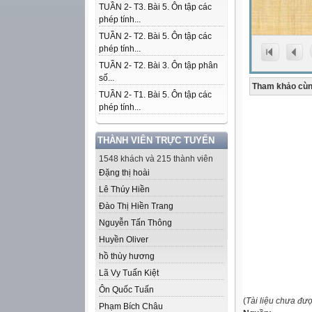
TUẦN 2- T3. Bài 5. Ôn tập các
phép tính...
TUẦN 2- T2. Bài 5. Ôn tập các
phép tính...
TUẦN 2- T2. Bài 3. Ôn tập phân
số...
Tham khảo cùn
TUẦN 2- T1. Bài 5. Ôn tập các
phép tính...
THÀNH VIÊN TRỰC TUYẾN
1548 khách và 215 thành viên
Đặng thị hoài
Lê Thúy Hiền
Đào Thị Hiền Trang
Nguyễn Tấn Thông
Huyền Oliver
hồ thùy hương
Lã Vy Tuấn Kiệt
Ôn Quốc Tuấn
(
Tài liệu chưa đư
Phạm Bích Châu