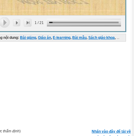
1
/
21
g nội dung:
Bài giảng
,
Giáo án
,
E-learning
,
Bài mẫu
,
Sách giáo khoa
,
...
ợc thẩm định
)
Nhấn vào đây để tải về