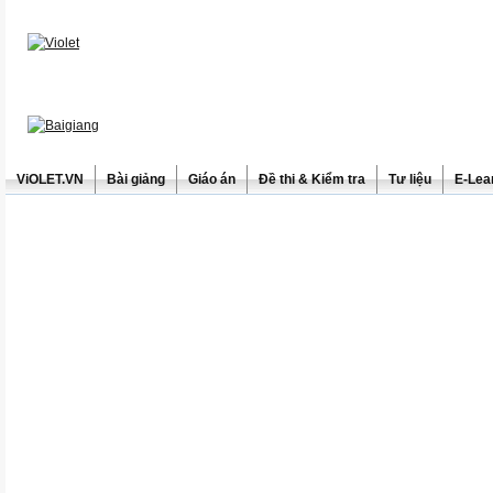
ViOLET.VN
Bài giảng
Giáo án
Đề thi & Kiểm tra
Tư liệu
E-Lea