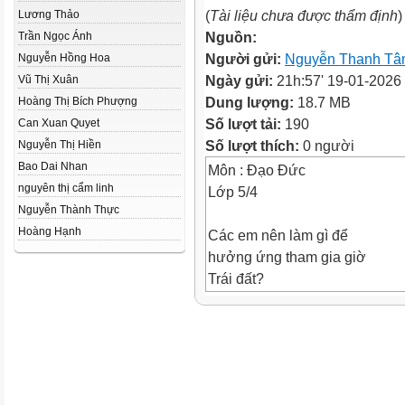
(
Tài liệu chưa được thẩm định
)
Lương Thảo
Nguồn:
Trần Ngọc Ánh
Người gửi:
Nguyễn Thanh T
Nguyễn Hồng Hoa
Ngày gửi:
21h:57' 19-01-2026
Vũ Thị Xuân
Dung lượng:
18.7 MB
Hoàng Thị Bích Phượng
Số lượt tải:
190
Can Xuan Quyet
Số lượt thích:
0 người
Nguyễn Thị Hiền
Bao Dai Nhan
Môn : Đạo Đức
nguyên thị cẩm linh
Lớp 5/4
Nguyễn Thành Thực
Hoàng Hạnh
Các em nên làm gì để
hưởng ứng tham gia giờ
Trái đất?
1. Em hãy tự đánh giá xem mìn
như
thế nào. Đối với những việc e
phục.