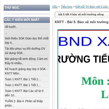
Gốc
>
Tiểu học
>
Kết nối Tri thức với Cuộc
THƯ MỤC
bài 5 tiết 4 bảo vệ môi trường sống
CÁC Ý KIẾN MỚI NHẤT
KNTT - Bài 5. Bảo vệ môi trườn
rất tuyệt...
...
Giới thiệu SGK Giáo dục thể chất
lớp 4...
Tài liệu phục vụ bồi dưỡng GV
sử dụng SGK...
Bài giảng rất sinh động. Cảm ơn
thầy N nhiều...
Kế hoạch giảng dạy lớp 4 SGK -
KNTT Môn...
Toán 1 KNTT. Bài 1 Tiết 2....
Toán 1 KNTT. Bài 1 Tiết 1....
Toán 1 KNTT. Bài Các số từ 0
đến 10...
TUẦN 2- Bài 4. Phân số thập
phân...