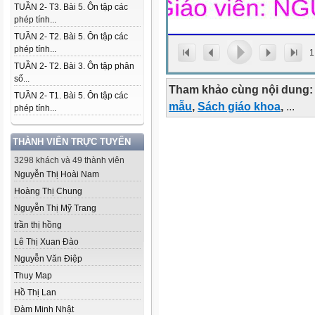
TUẦN 2- T3. Bài 5. Ôn tập các
phép tính...
TUẦN 2- T2. Bài 5. Ôn tập các
phép tính...
1
TUẦN 2- T2. Bài 3. Ôn tập phân
số...
Tham khảo cùng nội dung:
TUẦN 2- T1. Bài 5. Ôn tập các
mẫu
,
Sách giáo khoa
,
...
phép tính...
THÀNH VIÊN TRỰC TUYẾN
3298 khách và 49 thành viên
Nguyễn Thị Hoài Nam
Hoàng Thị Chung
Nguyễn Thị Mỹ Trang
trần thị hồng
Lê Thị Xuan Đào
Nguyễn Văn Điệp
Thuy Map
Hồ Thị Lan
Đàm Minh Nhật