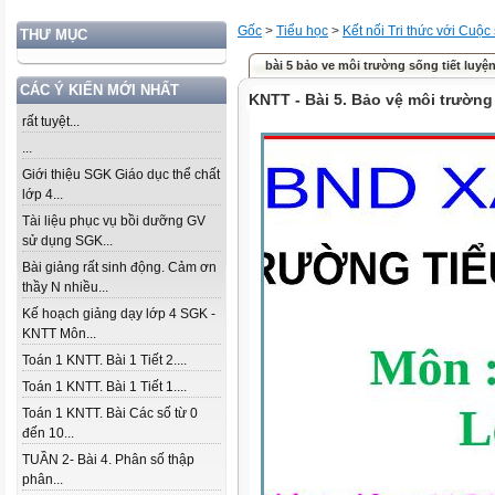
Gốc
>
Tiểu học
>
Kết nối Tri thức với Cuộc
THƯ MỤC
bài 5 bảo ve môi trường sống tiết luyện
CÁC Ý KIẾN MỚI NHẤT
KNTT - Bài 5. Bảo vệ môi trườn
rất tuyệt...
...
Giới thiệu SGK Giáo dục thể chất
lớp 4...
Tài liệu phục vụ bồi dưỡng GV
sử dụng SGK...
Bài giảng rất sinh động. Cảm ơn
thầy N nhiều...
Kế hoạch giảng dạy lớp 4 SGK -
KNTT Môn...
Toán 1 KNTT. Bài 1 Tiết 2....
Toán 1 KNTT. Bài 1 Tiết 1....
Toán 1 KNTT. Bài Các số từ 0
đến 10...
TUẦN 2- Bài 4. Phân số thập
phân...