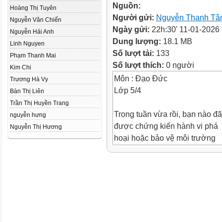
Nguồn:
Hoàng Thị Tuyên
Người gửi:
Nguyễn Thanh T
Nguyễn Văn Chiến
Ngày gửi:
22h:30' 11-01-2026
Nguyễn Hải Anh
Dung lượng:
18.1 MB
Linh Nguyen
Số lượt tải:
133
Phạm Thanh Mai
Số lượt thích:
0 người
Kim Chi
Môn : Đạo Đức
Trương Hà Vy
Lớp 5/4
Bàn Thị Liên
Trần Thị Huyền Trang
Trong tuần vừa rồi, bạn nào đã
nguyễn hưng
được chứng kiến hành vi phá
Nguyễn Thị Hương
hoại hoặc bảo vệ môi trường
sống xung quanh?
4. Em hãy chỉ ra những việc n
làm để bảo vệ các loại môi tr
Môi trường sống
Việc nên làm