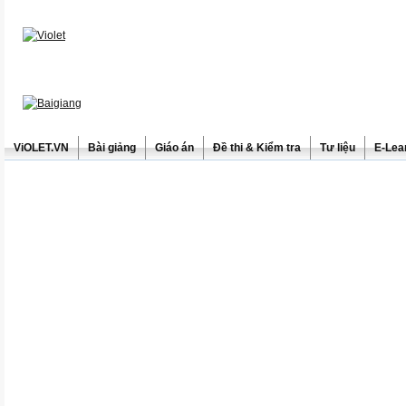
ViOLET.VN
Bài giảng
Giáo án
Đề thi & Kiểm tra
Tư liệu
E-Lea