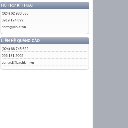
HỖ TRỢ KĨ THUẬT
(024) 62 930 536
0919 124 899
hotro@violet.vn
LIÊN HỆ QUẢNG CÁO
(024) 66 745 632
096 181 2005
contact@bachkim.vn