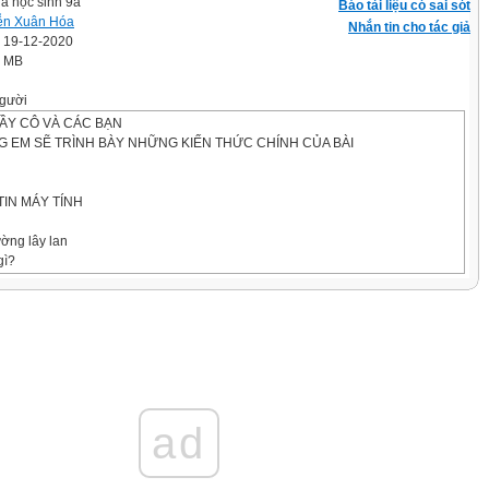
ủa học sinh 9a
Báo tài liệu có sai sót
ễn Xuân Hóa
Nhắn tin cho tác giả
' 19-12-2020
8 MB
gười
ẦY CÔ VÀ CÁC BẠN
 EM SẼ TRÌNH BÀY NHỮNG KIẾN THỨC CHÍNH CỦA BÀI
TIN MÁY TÍNH
ờng lây lan
gì?
t virus
 tránh
NH LÀ GÌ?
ÍNH LÀ 1 CHƯƠNG TRÌNH HAY ĐOẠN CHƯƠNG TRÌNH CÓ KHẢ NĂNG
ad
TỰ SAO CHÉP CHÍNH NÓ TỪ ĐỐI TƯỢNG BỊ LÂY NHIỄM NÀY SANG ĐỐI