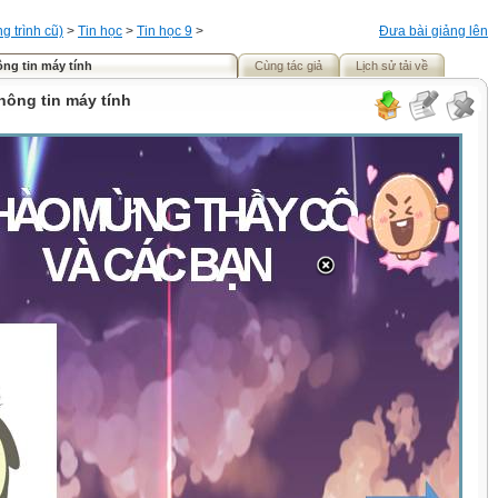
 trình cũ)
>
Tin học
>
Tin học 9
>
Đưa bài giảng lên
ông tin máy tính
Cùng tác giả
Lịch sử tải về
thông tin máy tính