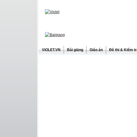
ViOLET.VN
Bài giảng
Giáo án
Đề thi & Kiểm t