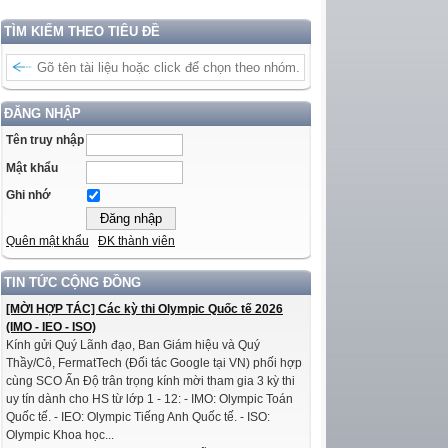
TÌM KIẾM THEO TIÊU ĐỀ
ĐĂNG NHẬP
Tên truy nhập
Mật khẩu
Ghi nhớ
Quên mật khẩu
ĐK thành viên
TIN TỨC CỘNG ĐỒNG
[MỜI HỢP TÁC] Các kỳ thi Olympic Quốc tế 2026
(IMO - IEO - ISO)
Kính gửi Quý Lãnh đạo, Ban Giám hiệu và Quý
Thầy/Cô, FermatTech (Đối tác Google tại VN) phối hợp
cùng SCO Ấn Độ trân trọng kính mời tham gia 3 kỳ thi
uy tín dành cho HS từ lớp 1 - 12: - IMO: Olympic Toán
Quốc tế. - IEO: Olympic Tiếng Anh Quốc tế. - ISO:
Olympic Khoa học...