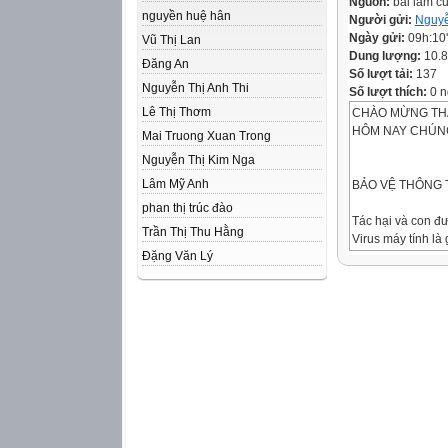
Nguồn:
bài làm c
nguyền huệ hân
Người gửi:
Nguy
Ngày gửi:
09h:10
Vũ Thị Lan
Dung lượng:
10.
Đăng An
Số lượt tải:
137
Nguyễn Thị Anh Thi
Số lượt thích:
0 n
Lê Thị Thơm
CHÀO MỪNG TH
HÔM NAY CHÚNG
Mai Truong Xuan Trong
Nguyễn Thị Kim Nga
Lâm Mỹ Anh
BẢO VỆ THÔNG 
phan thị trúc đào
Tác hại và con đư
Trần Thị Thu Hằng
Virus máy tính là 
Đặng Văn Lý
Các phần mềm diệ
Nguyên tắc phòng
Bảo vệ
thông tin
máy tính
1. VIRUS MÁY TÍ
- VIRUS MÁY T
NHÂN BẢN HAY 
TƯỢNG KHÁC.