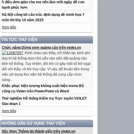
5 điều đơn giản cha mẹ nên làm mỗi ngày để con
hạnh phúc hơn
Hà Nội công bố cấu trúc định dạng đề minh họa 7
môn thi lớp 10 năm 2025
Xem tiếp
TIN TỨC THƯ VIỆN
Chức năng Dừng xem quảng cáo trên violet.vn
Kính chào các thầy, cô! Hiện tại, kinh phí
duy trì hệ thống dựa chủ yếu vào việc đặt quảng cáo
trên hệ thống. Tuy nhiên, đôi khi có gây một số trở ngại
đối với thầy, cô khi truy cập. Vì vậy, để thuận tiện trong
việc sử dụng thư viện hệ thống đã cung cấp chức
năng...
Khắc phục hiện tượng không xuất hiện menu Bộ
công cụ Violet trên PowerPoint và Word
Thử nghiệm Hệ thống Kiểm tra Trực tuyến ViOLET
Giai đoạn 1
Xem tiếp
HƯỚNG DẪN SỬ DỤNG THƯ VIỆN
Xác thực Thông tin thành viên trên violet.vn