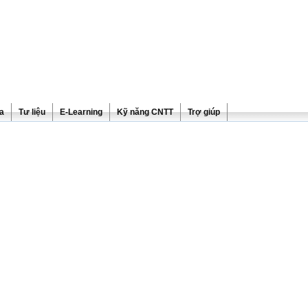
ra
Tư liệu
E-Learning
Kỹ năng CNTT
Trợ giúp