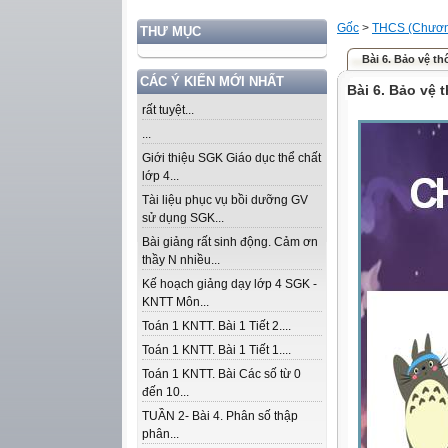
Gốc
>
THCS (Chương
THƯ MỤC
Bài 6. Bảo vệ th
CÁC Ý KIẾN MỚI NHẤT
Bài 6. Bảo vệ 
rất tuyệt...
...
Giới thiệu SGK Giáo dục thể chất
lớp 4...
Tài liệu phục vụ bồi dưỡng GV
sử dụng SGK...
Bài giảng rất sinh động. Cảm ơn
thầy N nhiều...
Kế hoạch giảng dạy lớp 4 SGK -
KNTT Môn...
Toán 1 KNTT. Bài 1 Tiết 2....
Toán 1 KNTT. Bài 1 Tiết 1....
Toán 1 KNTT. Bài Các số từ 0
đến 10...
TUẦN 2- Bài 4. Phân số thập
phân...