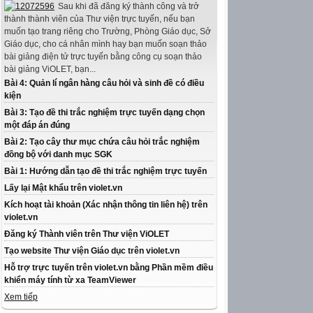
Sau khi đã đăng ký thành công và trở
thành thành viên của Thư viện trực tuyến, nếu bạn
muốn tạo trang riêng cho Trường, Phòng Giáo dục, Sở
Giáo dục, cho cá nhân mình hay bạn muốn soạn thảo
bài giảng điện tử trực tuyến bằng công cụ soạn thảo
bài giảng ViOLET, bạn...
Bài 4: Quản lí ngân hàng câu hỏi và sinh đề có điều
kiện
Bài 3: Tạo đề thi trắc nghiệm trực tuyến dạng chọn
một đáp án đúng
Bài 2: Tạo cây thư mục chứa câu hỏi trắc nghiệm
đồng bộ với danh mục SGK
Bài 1: Hướng dẫn tạo đề thi trắc nghiệm trực tuyến
Lấy lại Mật khẩu trên violet.vn
Kích hoạt tài khoản (Xác nhận thông tin liên hệ) trên
violet.vn
Đăng ký Thành viên trên Thư viện ViOLET
Tạo website Thư viện Giáo dục trên violet.vn
Hỗ trợ trực tuyến trên violet.vn bằng Phần mềm điều
khiển máy tính từ xa TeamViewer
Xem tiếp