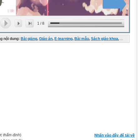
1
/
8
g nội dung:
Bài giảng
,
Giáo án
,
E-learning
,
Bài mẫu
,
Sách giáo khoa
,
...
ợc thẩm định
)
Nhấn vào đây để tải về