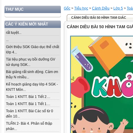
Gốc
>
Tiểu học
>
Cánh Diều
>
Lớp 5
>
Toá
THƯ MỤC
CÁNH DIỀU BÀI 50 HÌNH TAM GIÁC
CÁC Ý KIẾN MỚI NHẤT
CÁNH DIỀU BÀI 50 HÌNH TAM GI
rất tuyệt...
...
Giới thiệu SGK Giáo dục thể chất
lớp 4...
Tài liệu phục vụ bồi dưỡng GV
sử dụng SGK...
Bài giảng rất sinh động. Cảm ơn
thầy N nhiều...
Kế hoạch giảng dạy lớp 4 SGK -
KNTT Môn...
Toán 1 KNTT. Bài 1 Tiết 2....
Toán 1 KNTT. Bài 1 Tiết 1....
Toán 1 KNTT. Bài Các số từ 0
đến 10...
TUẦN 2- Bài 4. Phân số thập
phân...