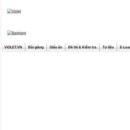
ViOLET.VN
Bài giảng
Giáo án
Đề thi & Kiểm tra
Tư liệu
E-Lea