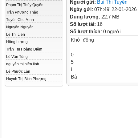
Người gửi:
Bùi Thị Tuyền
Phạm Thị Thùy Quyên
Ngày gửi:
07h:49' 22-01-2026
Trần Phương Thảo
Dung lượng:
22.7 MB
Tuyên Chu Minh
Số lượt tải:
16
Nguyên Nguyễn
Số lượt thích:
0 người
Lê Thị Liên
Khởi động
Hồng Lượng
Trần Thị Hoàng Diễm
0
Lò Văn Tùng
5
nguyễn thị hiền linh
i
Lê Phước Lân
Bà
Huỳnh Thị Bích Phượng
N.
A
M.
B
C