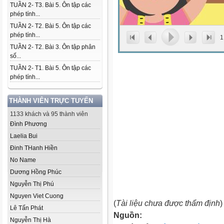
TUẦN 2- T3. Bài 5. Ôn tập các
phép tính...
TUẦN 2- T2. Bài 5. Ôn tập các
phép tính...
1
TUẦN 2- T2. Bài 3. Ôn tập phân
số...
TUẦN 2- T1. Bài 5. Ôn tập các
phép tính...
THÀNH VIÊN TRỰC TUYẾN
1133 khách và 95 thành viên
Đình Phương
Laelia Bui
Đinh THanh Hiền
No Name
Dương Hồng Phúc
Nguyễn Thị Phú
Nguyen Viet Cuong
(
Tài liệu chưa được thẩm định
)
Lê Tấn Phát
Nguồn:
Nguyễn Thị Hà