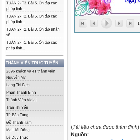
TUẦN 2- T3. Bài 5. Ôn tập các
phép tính...
TUẦN 2- T2. Bài 5. Ôn tập các
phép tính...
1
TUẦN 2- T2. Bài 3. Ôn tập phân
số...
TUẦN 2- T1. Bài 5. Ôn tập các
phép tính...
THÀNH VIÊN TRỰC TUYẾN
2696 khách và 41 thành viên
Nguyễn My
Lang Thi Bich
Phan Thanh Binh
Thành Viên Violet
Trần Thị Yến
Từ Bảo Tùng
Đỗ Thanh Tâm
(
Tài liệu chưa được thẩm định
)
Mai Hải Đăng
Nguồn:
Lê Duy Thức