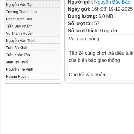
Người gửi:
Nguyễn Bắc Bảo
Nguyễn Văn Tạo
Ngày gửi:
16h:08' 19-12-2025
Trương Thanh Lan
Dung lượng:
6.0 MB
Phạm Minh Hòa
Số lượt tải:
57
Trần Duy Khánh
Số lượt thích:
0 người
Vũ Thanh Huyền
Vui giao thông
Nguyễn Văn Thịnh
Trần Bá Khải
Tập 24 cùng chơi thả diều tuân
Trần Khắc Tấn
của biển báo giao thông
đinh Thị Thuỷ
Nguyễn Thị Vinh
Cho trẻ vào nhóm
Hoàng Huyền
Trẻ trình bày
Trẻ xem
Nhóm biển báo cấm
Cấm quay đầu xe