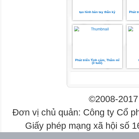
Caám ñi ngöôïc chieàu
tạo hình bàn tay thần kỳ
Phát t
Giao nhau vôùi ñöôøng saét
coù raøo chaén
Trẻ thực hiện
Trưng bày
Phát triển Tình cảm, Thẩm mĩ
(3 tuổi).
sản phẩm
Nhận xét
sản phẩm
©2008-2017 
Giê häc ®Õn ®©y kÕt thóc!
Đơn vị chủ quản: Công ty Cổ p
Giấy phép mạng xã hội số 