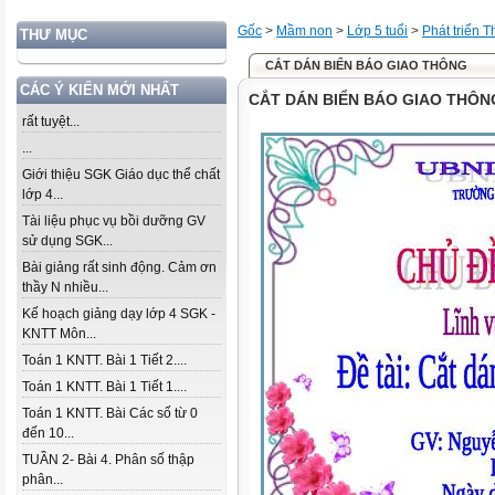
Gốc
>
Mầm non
>
Lớp 5 tuổi
>
Phát triển 
THƯ MỤC
CẮT DÁN BIỂN BÁO GIAO THÔNG
CÁC Ý KIẾN MỚI NHẤT
CẮT DÁN BIỂN BÁO GIAO THÔN
rất tuyệt...
...
Giới thiệu SGK Giáo dục thể chất
lớp 4...
Tài liệu phục vụ bồi dưỡng GV
sử dụng SGK...
Bài giảng rất sinh động. Cảm ơn
thầy N nhiều...
Kế hoạch giảng dạy lớp 4 SGK -
KNTT Môn...
Toán 1 KNTT. Bài 1 Tiết 2....
Toán 1 KNTT. Bài 1 Tiết 1....
Toán 1 KNTT. Bài Các số từ 0
đến 10...
TUẦN 2- Bài 4. Phân số thập
phân...