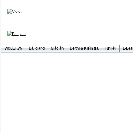
ViOLET.VN
Bài giảng
Giáo án
Đề thi & Kiểm tra
Tư liệu
E-Lea