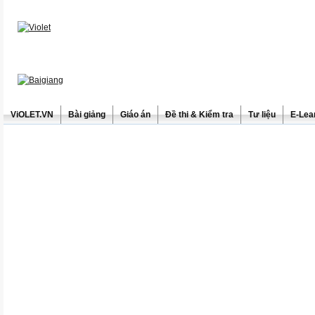
ViOLET.VN
Bài giảng
Giáo án
Đề thi & Kiểm tra
Tư liệu
E-Lea