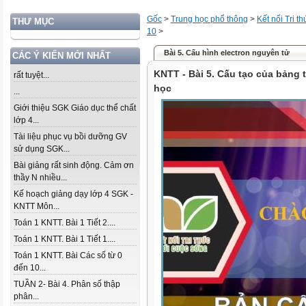
Gốc
>
Trung học phổ thông
>
Kết nối Tri t
THƯ MỤC
10
>
Bài 5. Cấu hình electron nguyên tử
CÁC Ý KIẾN MỚI NHẤT
KNTT - Bài 5. Cấu tạo của bảng
rất tuyệt...
học
...
Giới thiệu SGK Giáo dục thể chất
lớp 4...
Tài liệu phục vụ bồi dưỡng GV
sử dụng SGK...
Bài giảng rất sinh động. Cảm ơn
thầy N nhiều...
Kế hoạch giảng dạy lớp 4 SGK -
KNTT Môn...
Toán 1 KNTT. Bài 1 Tiết 2....
Toán 1 KNTT. Bài 1 Tiết 1....
Toán 1 KNTT. Bài Các số từ 0
đến 10...
TUẦN 2- Bài 4. Phân số thập
phân...