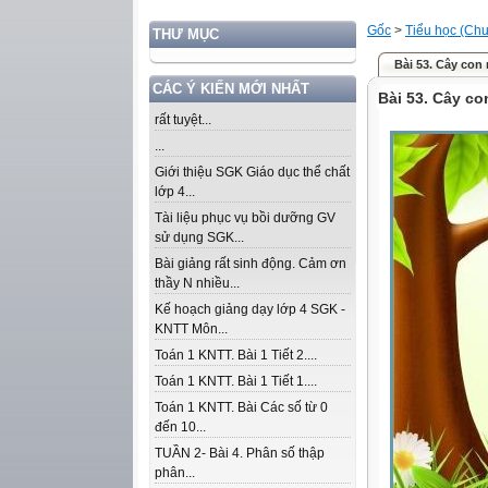
Gốc
>
Tiểu học (Chư
THƯ MỤC
Bài 53. Cây con 
CÁC Ý KIẾN MỚI NHẤT
Bài 53. Cây co
rất tuyệt...
...
Giới thiệu SGK Giáo dục thể chất
lớp 4...
Tài liệu phục vụ bồi dưỡng GV
sử dụng SGK...
Bài giảng rất sinh động. Cảm ơn
thầy N nhiều...
Kế hoạch giảng dạy lớp 4 SGK -
KNTT Môn...
Toán 1 KNTT. Bài 1 Tiết 2....
Toán 1 KNTT. Bài 1 Tiết 1....
Toán 1 KNTT. Bài Các số từ 0
đến 10...
TUẦN 2- Bài 4. Phân số thập
phân...