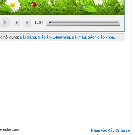
1
/
27
g nội dung:
Bài giảng
,
Giáo án
,
E-learning
,
Bài mẫu
,
Sách giáo khoa
,
...
ợc thẩm định
)
Nhấn vào đây để tải về