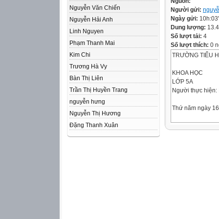
Nguồn:
Nguyễn Văn Chiến
Người gửi:
nguyễ
Ngày gửi:
10h:03
Nguyễn Hải Anh
Dung lượng:
13.
Linh Nguyen
Số lượt tải:
4
Phạm Thanh Mai
Số lượt thích:
0 n
Kim Chi
TRƯỜNG TIỂU H
Trương Hà Vy
KHOA HỌC
Bàn Thị Liên
LỚP 5A
Trần Thị Huyền Trang
Người thực hiện:
nguyễn hưng
Thứ năm ngày 16
Nguyễn Thị Hương
Đặng Thanh Xuân
Khoa học
Cây con mọc lên 
K
(Điều em đã biết)
W
(Điều em muốn bi
* Hạt có gì để mọ
thành cây?