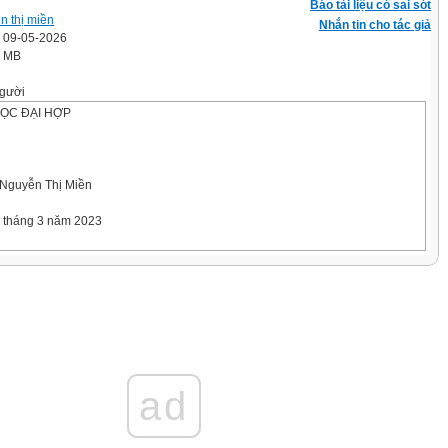
Báo tài liệu có sai sót
n thị miền
Nhắn tin cho tác giả
' 09-05-2026
4 MB
gười
ỌC ĐẠI HỢP
 Nguyễn Thị Miền
 tháng 3 năm 2023
từ hạt
ết)
ad
c