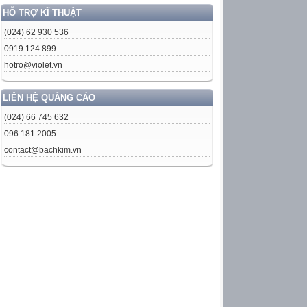
HỖ TRỢ KĨ THUẬT
(024) 62 930 536
0919 124 899
hotro@violet.vn
LIÊN HỆ QUẢNG CÁO
(024) 66 745 632
096 181 2005
contact@bachkim.vn