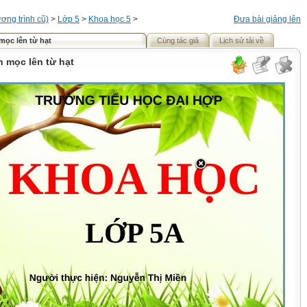
ơng trình cũ)
>
Lớp 5
>
Khoa học 5
>
Đưa bài giảng lên
mọc lên từ hạt
Cùng tác giả
Lịch sử tải về
n mọc lên từ hạt