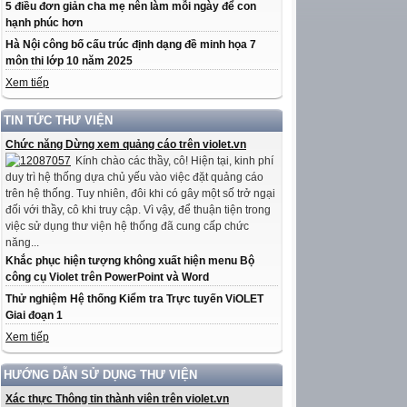
5 điều đơn giản cha mẹ nên làm mỗi ngày để con
hạnh phúc hơn
Hà Nội công bố cấu trúc định dạng đề minh họa 7
môn thi lớp 10 năm 2025
Xem tiếp
TIN TỨC THƯ VIỆN
Chức năng Dừng xem quảng cáo trên violet.vn
Kính chào các thầy, cô! Hiện tại, kinh phí
duy trì hệ thống dựa chủ yếu vào việc đặt quảng cáo
trên hệ thống. Tuy nhiên, đôi khi có gây một số trở ngại
đối với thầy, cô khi truy cập. Vì vậy, để thuận tiện trong
việc sử dụng thư viện hệ thống đã cung cấp chức
năng...
Khắc phục hiện tượng không xuất hiện menu Bộ
công cụ Violet trên PowerPoint và Word
Thử nghiệm Hệ thống Kiểm tra Trực tuyến ViOLET
Giai đoạn 1
Xem tiếp
HƯỚNG DẪN SỬ DỤNG THƯ VIỆN
Xác thực Thông tin thành viên trên violet.vn