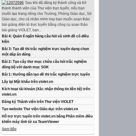
Sau khi đã đăng ký thành công và trở
thành thành viên của Thư viện trực tuyến, nếu bạn
muốn tạo trang riêng cho Trường, Phòng Giáo dục, Sở
Giáo dục, cho cá nhân mình hay bạn muốn soạn thảo
bài giảng điện tử trực tuyến bằng công cụ soạn thảo
bài giảng ViOLET, bạn...
Bài 4: Quản lí ngân hàng câu hỏi và sinh đề có điều
kiện
Bài 3: Tạo đề thi trắc nghiệm trực tuyến dạng chọn
một đáp án đúng
Bài 2: Tạo cây thư mục chứa câu hỏi trắc nghiệm
đồng bộ với danh mục SGK
Bài 1: Hướng dẫn tạo đề thi trắc nghiệm trực tuyến
Lấy lại Mật khẩu trên violet.vn
Kích hoạt tài khoản (Xác nhận thông tin liên hệ) trên
violet.vn
Đăng ký Thành viên trên Thư viện ViOLET
Tạo website Thư viện Giáo dục trên violet.vn
Hỗ trợ trực tuyến trên violet.vn bằng Phần mềm điều
khiển máy tính từ xa TeamViewer
Xem tiếp