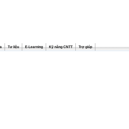
ra
Tư liệu
E-Learning
Kỹ năng CNTT
Trợ giúp