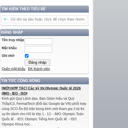
TÌM KIẾM THEO TIÊU ĐỀ
ĐĂNG NHẬP
Tên truy nhập
Mật khẩu
Ghi nhớ
Quên mật khẩu
ĐK thành viên
TIN TỨC CỘNG ĐỒNG
[MỜI HỢP TÁC] Các kỳ thi Olympic Quốc tế 2026
(IMO - IEO - ISO)
Kính gửi Quý Lãnh đạo, Ban Giám hiệu và Quý
Thầy/Cô, FermatTech (Đối tác Google tại VN) phối hợp
cùng SCO Ấn Độ trân trọng kính mời tham gia 3 kỳ thi
uy tín dành cho HS từ lớp 1 - 12: - IMO: Olympic Toán
Quốc tế. - IEO: Olympic Tiếng Anh Quốc tế. - ISO:
Olympic Khoa học...