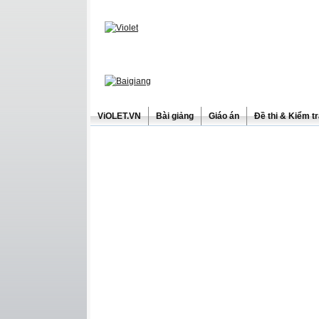
ViOLET.VN
Bài giảng
Giáo án
Đề thi & Kiểm t