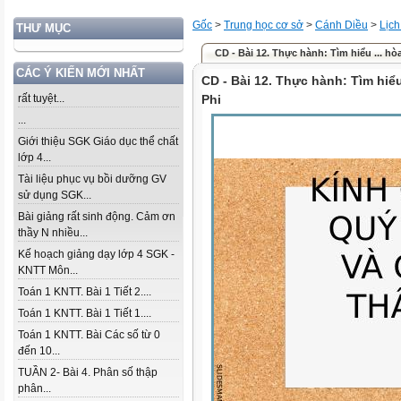
Gốc
>
Trung học cơ sở
>
Cánh Diều
>
Lịch
THƯ MỤC
CD - Bài 12. Thực hành: Tìm hiểu ... h
CÁC Ý KIẾN MỚI NHẤT
CD - Bài 12. Thực hành: Tìm hi
rất tuyệt...
Phi
...
Giới thiệu SGK Giáo dục thể chất
lớp 4...
Tài liệu phục vụ bồi dưỡng GV
sử dụng SGK...
Bài giảng rất sinh động. Cảm ơn
thầy N nhiều...
Kế hoạch giảng dạy lớp 4 SGK -
KNTT Môn...
Toán 1 KNTT. Bài 1 Tiết 2....
Toán 1 KNTT. Bài 1 Tiết 1....
Toán 1 KNTT. Bài Các số từ 0
đến 10...
TUẦN 2- Bài 4. Phân số thập
phân...