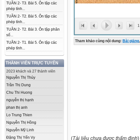
TUẦN 2- T3. Bài 5. Ôn tập các
phép tính...
TUẦN 2- T2. Bài 5. Ôn tập các
phép tính...
1
TUẦN 2- T2. Bài 3. Ôn tập phân
số...
Tham khảo cùng nội dung:
Bài giảng
,
TUẦN 2- T1. Bài 5. Ôn tập các
phép tính...
THÀNH VIÊN TRỰC TUYẾN
2023 khách và 27 thành viên
Nguyễn Thị Thủy
Trần Thị Dung
Chu Thi Huong
nguyễn thị hạnh
phan thị anh
Lo Trung Thien
Nguyễn Thị Hồng
Nguyễn Mỹ Linh
Đặng Thị Yến Vy
(
Tài liệu chưa được thẩm định
)