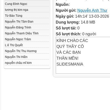
Cung Đình Ngọc
Nguồn:
lương thị kim nga
Người gửi:
Nguyễn Anh Thư
Từ Bảo Tùng
Ngày gửi:
14h:14' 13-03-2026
Nguyễn Thị Tâm Đan
Dung lượng:
14.8 MB
Nguyễn Đăng Trình
Số lượt tải:
0
Nguyễn Thanh Diệu Tĩnh
Số lượt thích:
0 người
Nguyễn Ngọc Trâm
KÍNH CHÀO CÁC
L:ê Thị Quyết
QUÝ THẦY CÔ
Nguyễn Thị Thu Hương
VÀ CÁC BẠN
Nguyễn Thi Hiền
THÂN MẾN!
nguyễn châu mĩ kim
SLIDESMANIA
GIỚI
THIỆU
TÊN:PHẠM LỮ
CHÍ MINH
LỚP:7/7