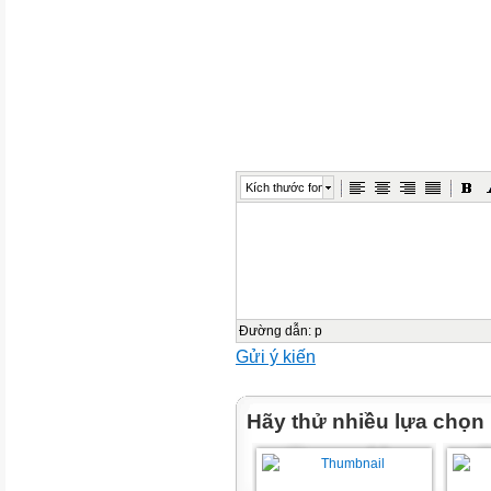
TRƯỜNG:THCS
AN NHƠN
SLIDESMANIA
BÃI BỎ CHẾ
ĐỘ
APARTHEID
Kích thước font
✓ QUÁ TRÌNH HÌNH
THÀNH VÀ BỊ BÃI BỎ
CỦA CHẾ ĐỘ
Đường dẫn
:
p
SLIDESMANIA
Gửi ý kiến
APATHEID
Hãy thử nhiều lựa chọn
1.QUÁ TRÌNH
HÌNH THÀNH