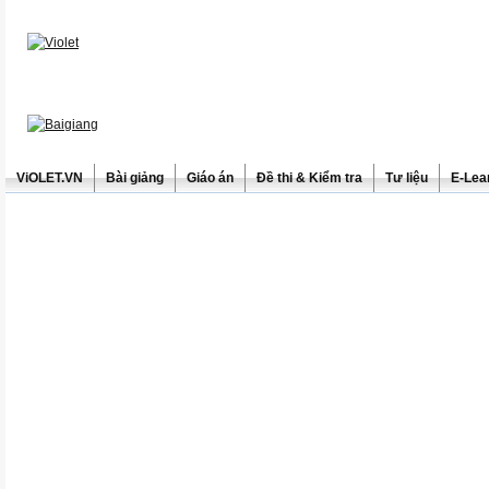
ViOLET.VN
Bài giảng
Giáo án
Đề thi & Kiểm tra
Tư liệu
E-Lea