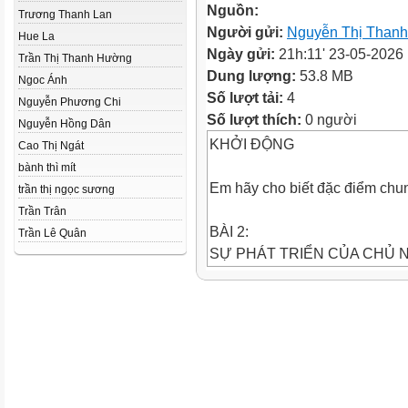
Nguồn:
Trương Thanh Lan
Người gửi:
Nguyễn Thị Than
Hue La
Ngày gửi:
21h:11' 23-05-2026
Trần Thị Thanh Hường
Dung lượng:
53.8 MB
Ngoc Ánh
Số lượt tải:
4
Nguyễn Phương Chi
Số lượt thích:
0 người
Nguyễn Hồng Dân
KHỞI ĐỘNG
Cao Thị Ngát
bành thì mít
Em hãy cho biết đặc điểm chun
trần thị ngọc sương
Trần Trân
BÀI 2:
Trần Lê Quân
SỰ PHÁT TRIỂN CỦA CHỦ 
(TIẾT 2)
BÀI 2: SỰ PHÁT TRIỂN CỦA
2. Sự phát triển của chủ nghĩa
b. Sự mở rộng và phát triển củ
Trình bày những sự biểu hiện v
tư bản?