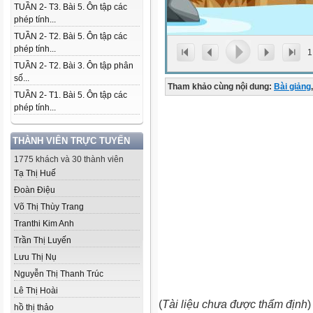
TUẦN 2- T3. Bài 5. Ôn tập các
phép tính...
TUẦN 2- T2. Bài 5. Ôn tập các
phép tính...
1
TUẦN 2- T2. Bài 3. Ôn tập phân
số...
Tham khảo cùng nội dung:
Bài giảng
,
TUẦN 2- T1. Bài 5. Ôn tập các
phép tính...
THÀNH VIÊN TRỰC TUYẾN
1775 khách và 30 thành viên
Tạ Thị Huế
Đoàn Điệu
Võ Thị Thùy Trang
Tranthi Kim Anh
Trần Thị Luyến
Lưu Thị Nụ
Nguyễn Thị Thanh Trúc
Lê Thị Hoài
(
Tài liệu chưa được thẩm định
)
hồ thị thảo