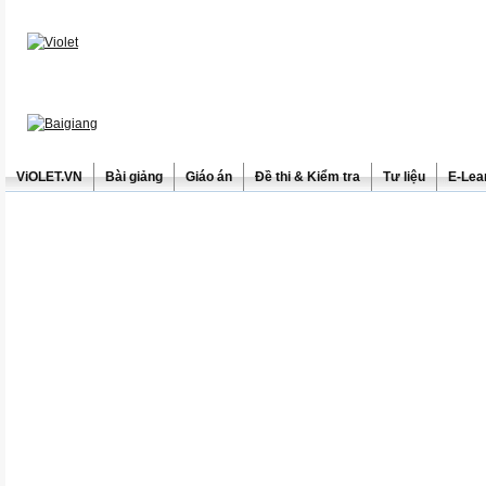
ViOLET.VN
Bài giảng
Giáo án
Đề thi & Kiểm tra
Tư liệu
E-Lea