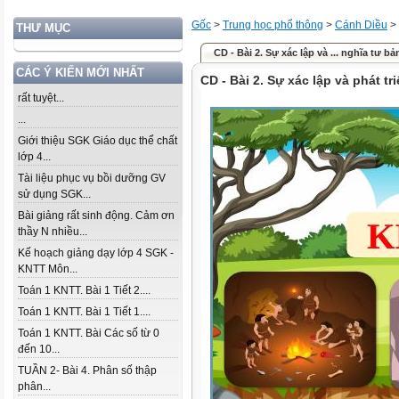
Gốc
>
Trung học phổ thông
>
Cánh Diều
>
THƯ MỤC
CD - Bài 2. Sự xác lập và ... nghĩa tư bả
CÁC Ý KIẾN MỚI NHẤT
CD - Bài 2. Sự xác lập và phát t
rất tuyệt...
...
Giới thiệu SGK Giáo dục thể chất
lớp 4...
Tài liệu phục vụ bồi dưỡng GV
sử dụng SGK...
Bài giảng rất sinh động. Cảm ơn
thầy N nhiều...
Kế hoạch giảng dạy lớp 4 SGK -
KNTT Môn...
Toán 1 KNTT. Bài 1 Tiết 2....
Toán 1 KNTT. Bài 1 Tiết 1....
Toán 1 KNTT. Bài Các số từ 0
đến 10...
TUẦN 2- Bài 4. Phân số thập
phân...