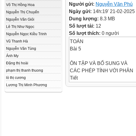
Người gửi:
Nguyễn Văn Phú
Võ Thị Hồng Hoa
Ngày gửi:
14h:19' 21-02-2025
Nguyễn Thị Chuyến
Dung lượng:
8.3 MB
Nguyễn Văn Giỏi
Số lượt tải:
12
Lê Thị Như Ngọc
Số lượt thích:
0 người
Nguyễn Ngọc Kiều Trinh
TOÁN
Vũ Thanh Hà
Bài 5
Nguyễn Văn Tùng
Ánh My
ÔN TẬP VÀ BỔ SUNG VÀ
Đặng thị hoài
CÁC PHÉP TÍNH VỚI PHÂN
phạm thị thanh thuong
Tiết
lò thị cương
SỐ1
Lương Thị Minh Phương
KHỞI
ĐỘNG
TRÒ CHƠI
TRUYỀN ĐIỆN