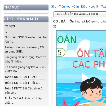
Gốc
>
Tiểu học
>
Cánh Diều
>
Lớp 5
>
Toá
THƯ MỤC
CD . BÀI : Ôn tập và bổ ... ( tiết 1)
CÁC Ý KIẾN MỚI NHẤT
CD . BÀI : Ôn tập và bổ sung các
rất tuyệt...
1)
...
Giới thiệu SGK Giáo dục thể chất
lớp 4...
Tài liệu phục vụ bồi dưỡng GV
sử dụng SGK...
Bài giảng rất sinh động. Cảm ơn
thầy N nhiều...
Kế hoạch giảng dạy lớp 4 SGK -
KNTT Môn...
Toán 1 KNTT. Bài 1 Tiết 2....
Toán 1 KNTT. Bài 1 Tiết 1....
Toán 1 KNTT. Bài Các số từ 0
đến 10...
TUẦN 2- Bài 4. Phân số thập
phân...