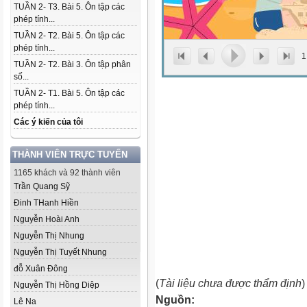
TUẦN 2- T3. Bài 5. Ôn tập các
phép tính...
TUẦN 2- T2. Bài 5. Ôn tập các
phép tính...
1
TUẦN 2- T2. Bài 3. Ôn tập phân
số...
TUẦN 2- T1. Bài 5. Ôn tập các
phép tính...
Các ý kiến của tôi
THÀNH VIÊN TRỰC TUYẾN
1165 khách và 92 thành viên
Trần Quang Sỹ
Đinh THanh Hiền
Nguyễn Hoài Anh
Nguyễn Thị Nhung
Nguyễn Thị Tuyết Nhung
đỗ Xuân Đông
(
Tài liệu chưa được thẩm định
)
Nguyễn Thị Hồng Diệp
Nguồn:
Lê Na