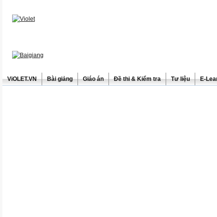
ViOLET.VN
Bài giảng
Giáo án
Đề thi & Kiểm tra
Tư liệu
E-Lea