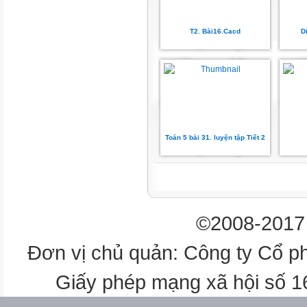
Trạm 2:
T2. Bài16.Cacd
D
CUỘC THI BƠI
CỦA BÁC RÙA
XANH
2
Toán 5 bài 31. luyện tập Tiết 2
Tính:
a)
c)
©2008-2017 
6
Đơn vị chủ quản: Công ty Cổ p
b)
Giấy phép mạng xã hội số 
d)