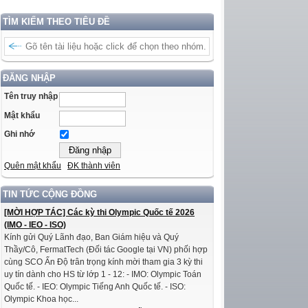
TÌM KIẾM THEO TIÊU ĐỀ
ĐĂNG NHẬP
Tên truy nhập
Mật khẩu
Ghi nhớ
Quên mật khẩu
ĐK thành viên
TIN TỨC CỘNG ĐỒNG
[MỜI HỢP TÁC] Các kỳ thi Olympic Quốc tế 2026
(IMO - IEO - ISO)
Kính gửi Quý Lãnh đạo, Ban Giám hiệu và Quý
Thầy/Cô, FermatTech (Đối tác Google tại VN) phối hợp
cùng SCO Ấn Độ trân trọng kính mời tham gia 3 kỳ thi
uy tín dành cho HS từ lớp 1 - 12: - IMO: Olympic Toán
Quốc tế. - IEO: Olympic Tiếng Anh Quốc tế. - ISO:
Olympic Khoa học...