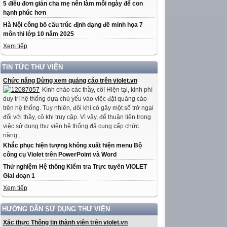
5 điều đơn giản cha mẹ nên làm mỗi ngày để con
hạnh phúc hơn
Hà Nội công bố cấu trúc định dạng đề minh họa 7
môn thi lớp 10 năm 2025
Xem tiếp
TIN TỨC THƯ VIỆN
Chức năng Dừng xem quảng cáo trên violet.vn
Kính chào các thầy, cô! Hiện tại, kinh phí
duy trì hệ thống dựa chủ yếu vào việc đặt quảng cáo
trên hệ thống. Tuy nhiên, đôi khi có gây một số trở ngại
đối với thầy, cô khi truy cập. Vì vậy, để thuận tiện trong
việc sử dụng thư viện hệ thống đã cung cấp chức
năng...
Khắc phục hiện tượng không xuất hiện menu Bộ
công cụ Violet trên PowerPoint và Word
Thử nghiệm Hệ thống Kiểm tra Trực tuyến ViOLET
Giai đoạn 1
Xem tiếp
HƯỚNG DẪN SỬ DỤNG THƯ VIỆN
Xác thực Thông tin thành viên trên violet.vn