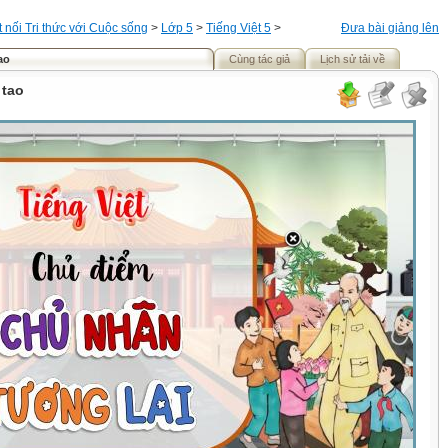
t nối Tri thức với Cuộc sống
>
Lớp 5
>
Tiếng Việt 5
>
Đưa bài giảng lên
ao
Cùng tác giả
Lịch sử tải về
 tao