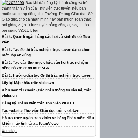
Sau khi đã đăng ký thành công và trở
thành thành viên của Thư viện trực tuyến, nếu bạn
muốn tạo trang riêng cho Trường, Phòng Giáo dục, Sở
Giáo dục, cho cá nhân mình hay bạn muốn soạn thảo
bài giảng điện tử trực tuyến bằng công cụ soạn thảo
bài giảng ViOLET, bạn...
Bài 4: Quản lí ngân hàng câu hỏi và sinh đề có điều
kiện
Bài 3: Tạo đề thi trắc nghiệm trực tuyến dạng chọn
một đáp án đúng
Bài 2: Tạo cây thư mục chứa câu hỏi trắc nghiệm
đồng bộ với danh mục SGK
Bài 1: Hướng dẫn tạo đề thi trắc nghiệm trực tuyến
Lấy lại Mật khẩu trên violet.vn
Kích hoạt tài khoản (Xác nhận thông tin liên hệ) trên
violet.vn
Đăng ký Thành viên trên Thư viện ViOLET
Tạo website Thư viện Giáo dục trên violet.vn
Hỗ trợ trực tuyến trên violet.vn bằng Phần mềm điều
khiển máy tính từ xa TeamViewer
Xem tiếp