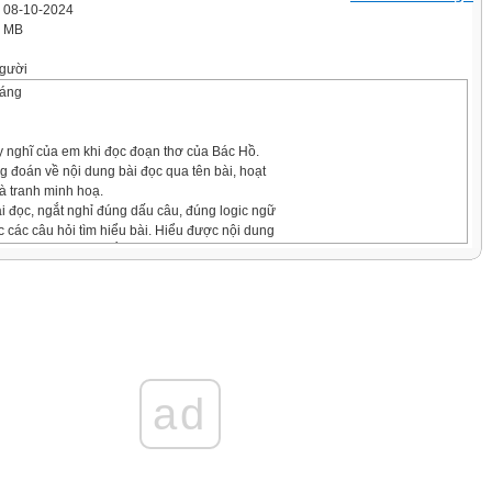
' 08-10-2024
1 MB
gười
háng
y nghĩ của em khi đọc đoạn thơ của Bác Hồ.
đoán về nội dung bài đọc qua tên bài, hoạt
và tranh minh hoạ.
ài đọc, ngắt nghỉ đúng dấu câu, đúng logic ngữ
c các câu hỏi tìm hiểu bài. Hiểu được nội dung
 Hồ khuyên HS cố gắng học tập, rèn luyện để kế
a cha ông, xây dựng nước Việt Nam văn minh,
suy nghĩ của em khi đọc đoạn
áu chăm ngoan
giang sơn Lạc Hồng
ad
g Tiên Rồng
hi đồng Việt Nam.