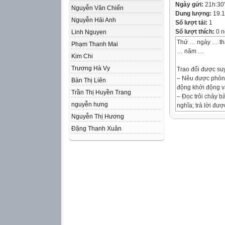
Ngày gửi:
21h:30
Nguyễn Văn Chiến
Dung lượng:
19.
Nguyễn Hải Anh
Số lượt tải:
1
Số lượt thích:
0 n
Linh Nguyen
Thứ … ngày … t
Phạm Thanh Mai
… năm …
Kim Chi
Trương Hà Vy
Trao đổi được su
– Nêu được phỏng 
Bàn Thị Liên
động khởi động 
Trần Thị Huyền Trang
– Đọc trôi chảy b
nguyễn hưng
nghĩa; trả lời đượ
của bài đọc: Bác
Nguyễn Thị Hương
tục sự nghiệp củ
Đặng Thanh Xuân
giàu mạnh.
Trao đổi với bạn 
thơ sau:
Bác mong các ch
Mai sau gìn giữ 
Sao cho nổi tiến
Sao cho tỏ mặt n
Hồ Chí Minh
HOẠT ĐỘNG