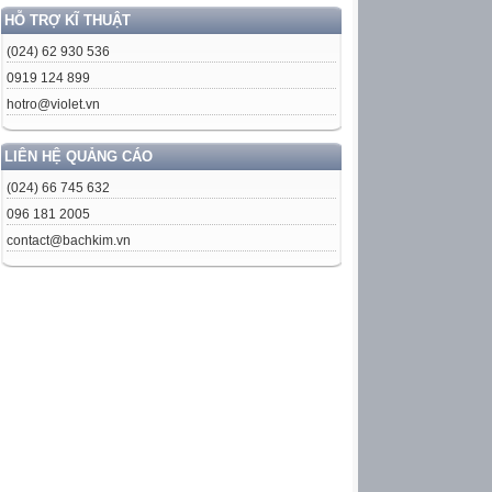
HỖ TRỢ KĨ THUẬT
(024) 62 930 536
0919 124 899
hotro@violet.vn
LIÊN HỆ QUẢNG CÁO
(024) 66 745 632
096 181 2005
contact@bachkim.vn