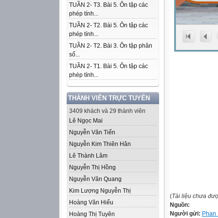
TUẦN 2- T3. Bài 5. Ôn tập các
phép tính...
TUẦN 2- T2. Bài 5. Ôn tập các
phép tính...
TUẦN 2- T2. Bài 3. Ôn tập phân
số...
TUẦN 2- T1. Bài 5. Ôn tập các
phép tính...
THÀNH VIÊN TRỰC TUYẾN
3409 khách và 29 thành viên
Lê Ngọc Mai
Nguyễn Văn Tiến
Nguyễn Kim Thiên Hân
Lê Thành Lâm
Nguyễn Thị Hồng
Nguyễn Văn Quang
Kim Lượng Nguyễn Thị
(
Tài liệu chưa đư
Hoàng Văn Hiếu
Nguồn:
Người gửi:
Phan 
Hoàng Thị Tuyên