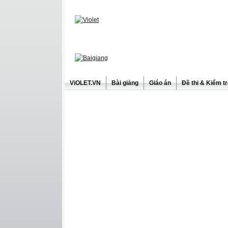
ViOLET.VN
Bài giảng
Giáo án
Đề thi & Kiểm t