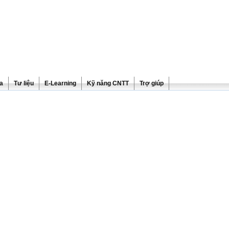
ra
Tư liệu
E-Learning
Kỹ năng CNTT
Trợ giúp