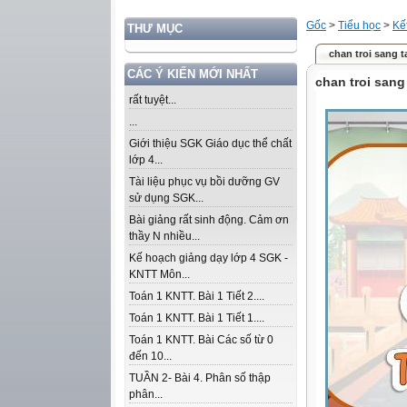
Gốc
>
Tiểu học
>
Kế
THƯ MỤC
chan troi sang t
CÁC Ý KIẾN MỚI NHẤT
chan troi sang
rất tuyệt...
...
Giới thiệu SGK Giáo dục thể chất
lớp 4...
Tài liệu phục vụ bồi dưỡng GV
sử dụng SGK...
Bài giảng rất sinh động. Cảm ơn
thầy N nhiều...
Kế hoạch giảng dạy lớp 4 SGK -
KNTT Môn...
Toán 1 KNTT. Bài 1 Tiết 2....
Toán 1 KNTT. Bài 1 Tiết 1....
Toán 1 KNTT. Bài Các số từ 0
đến 10...
TUẦN 2- Bài 4. Phân số thập
phân...