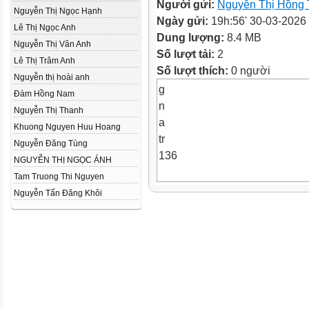
Người gửi:
Nguyễn Thị Hồng
Nguyễn Thị Ngọc Hạnh
Ngày gửi:
19h:56' 30-03-2026
Lê Thị Ngọc Anh
Dung lượng:
8.4 MB
Nguyễn Thị Vân Anh
Số lượt tải:
2
Lê Thị Trâm Anh
Số lượt thích:
0 người
Nguyễn thị hoài anh
g
Đàm Hồng Nam
n
Nguyễn Thị Thanh
a
Khuong Nguyen Huu Hoang
tr
Nguyễn Đăng Tùng
136
NGUYỄN THỊ NGỌC ÁNH
Tam Truong Thi Nguyen
Lớp học của Thỏ Bunny còn kh
Nguyễn Tấn Đăng Khôi
hãy giúp bạn ấy trang trí thêm
không gian tươi mát hơn nhé!
3 giờ 12 phút x 3 = ?
6 giờ 15
phút