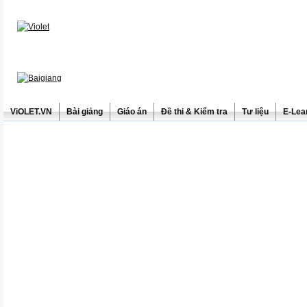
ViOLET.VN
Bài giảng
Giáo án
Đề thi & Kiểm tra
Tư liệu
E-Lea