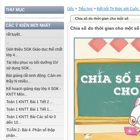
Gốc
>
Tiểu học
>
Kết nối Tri thức với Cuộc
THƯ MỤC
Chia số đo thời gian cho một số
CÁC Ý KIẾN MỚI NHẤT
Chia số đo thời gian cho một số
rất tuyệt...
...
Giới thiệu SGK Giáo dục thể chất
lớp 4...
Tài liệu phục vụ bồi dưỡng GV
sử dụng SGK...
Bài giảng rất sinh động. Cảm ơn
thầy N nhiều...
Kế hoạch giảng dạy lớp 4 SGK -
KNTT Môn...
Toán 1 KNTT. Bài 1 Tiết 2....
Toán 1 KNTT. Bài 1 Tiết 1....
Toán 1 KNTT. Bài Các số từ 0
đến 10...
TUẦN 2- Bài 4. Phân số thập
phân...