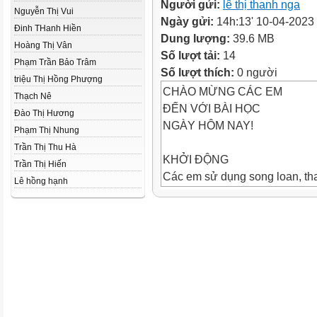
Người gửi:
lê thị thanh nga
Nguyễn Thị Vui
Ngày gửi:
14h:13' 10-04-2023
Đinh THanh Hiền
Dung lượng:
39.6 MB
Hoàng Thị Vân
Số lượt tải:
14
Phạm Trần Bảo Trâm
Số lượt thích:
0 người
triệu Thị Hồng Phượng
CHÀO MỪNG CÁC EM
Thạch Nê
ĐẾN VỚI BÀI HỌC
Đào Thị Hương
NGÀY HÔM NAY!
Phạm Thị Nhung
Trần Thị Thu Hà
KHỞI ĐỘNG
Trần Thị Hiến
Các em sử dụng song loan, th
Lê hồng hạnh
gõ đệm cho bài hát Giọt mưa 
Chủ đề 5: Mùa xuân hân hoan
Tiết 1
Khám phá: Âm thanh to dần – 
Nghe nhạc: Tác phẩm Mùa xuâ
1. Khám phá: Âm thanh to dần