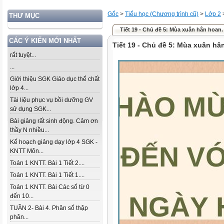
Gốc
>
Tiểu học (Chương trình cũ)
>
Lớp 2
THƯ MỤC
Tiết 19 - Chủ đề 5: Mùa xuân hân hoan.
CÁC Ý KIẾN MỚI NHẤT
Tiết 19 - Chủ đề 5: Mùa xuân hâ
rất tuyệt...
...
Giới thiệu SGK Giáo dục thể chất
lớp 4...
Tài liệu phục vụ bồi dưỡng GV
sử dụng SGK...
Bài giảng rất sinh động. Cảm ơn
thầy N nhiều...
Kế hoạch giảng dạy lớp 4 SGK -
KNTT Môn...
Toán 1 KNTT. Bài 1 Tiết 2....
Toán 1 KNTT. Bài 1 Tiết 1....
Toán 1 KNTT. Bài Các số từ 0
đến 10...
TUẦN 2- Bài 4. Phân số thập
phân...