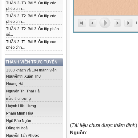
TUẦN 2- T3. Bài 5. Ôn tập các
phép tính...
TUẦN 2- T2. Bài 5. Ôn tập các
phép tính...
1
TUẦN 2- T2. Bài 3. Ôn tập phân
số...
TUẦN 2- T1. Bài 5. Ôn tập các
phép tính...
THÀNH VIÊN TRỰC TUYẾN
1303 khách và 104 thành viên
Nguyễnthi Xuân Thư
Hòang Hà
Nguyễn Thị Thái Hà
mầu thu lương
Huỳnh Hữu Hưng
Phạm Minh Hòa
Ngô Bảo Ngân
(
Tài liệu chưa được thẩm định
)
Đặng thị hoài
Nguồn:
Nguyễn Tấn Phước