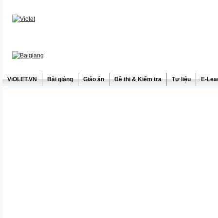
ViOLET.VN
Bài giảng
Giáo án
Đề thi & Kiểm tra
Tư liệu
E-Lea