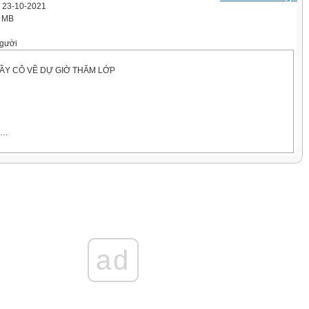
' 23-10-2021
5 MB
gười
Y CÔ VỀ DỰ GIỜ THĂM LỚP
….
o sau đây có thể được tích hợp trong siêu văn bản?
h
ideo
:
ang web liên quan tổ chức dưới nhiều địa chỉ truy cập
 web
ad
ang web liên quan tổ chức dưới một địa chỉ truy cập chung
t.vn
bản thường được tạo ra bằng ngôn ngữ nào?