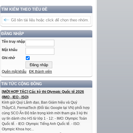
TÌM KIẾM THEO TIÊU ĐỀ
ĐĂNG NHẬP
Tên truy nhập
Mật khẩu
Ghi nhớ
Quên mật khẩu
ĐK thành viên
TIN TỨC CỘNG ĐỒNG
[MỜI HỢP TÁC] Các kỳ thi Olympic Quốc tế 2026
(IMO - IEO - ISO)
Kính gửi Quý Lãnh đạo, Ban Giám hiệu và Quý
Thầy/Cô, FermatTech (Đối tác Google tại VN) phối hợp
cùng SCO Ấn Độ trân trọng kính mời tham gia 3 kỳ thi
uy tín dành cho HS từ lớp 1 - 12: - IMO: Olympic Toán
Quốc tế. - IEO: Olympic Tiếng Anh Quốc tế. - ISO:
Olympic Khoa học...