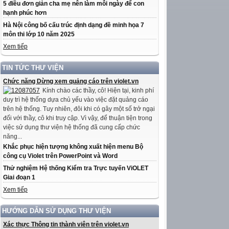
5 điều đơn giản cha mẹ nên làm mỗi ngày để con
hạnh phúc hơn
Hà Nội công bố cấu trúc định dạng đề minh họa 7
môn thi lớp 10 năm 2025
Xem tiếp
TIN TỨC THƯ VIỆN
Chức năng Dừng xem quảng cáo trên violet.vn
Kính chào các thầy, cô! Hiện tại, kinh phí
duy trì hệ thống dựa chủ yếu vào việc đặt quảng cáo
trên hệ thống. Tuy nhiên, đôi khi có gây một số trở ngại
đối với thầy, cô khi truy cập. Vì vậy, để thuận tiện trong
việc sử dụng thư viện hệ thống đã cung cấp chức
năng...
Khắc phục hiện tượng không xuất hiện menu Bộ
công cụ Violet trên PowerPoint và Word
Thử nghiệm Hệ thống Kiểm tra Trực tuyến ViOLET
Giai đoạn 1
Xem tiếp
HƯỚNG DẪN SỬ DỤNG THƯ VIỆN
Xác thực Thông tin thành viên trên violet.vn