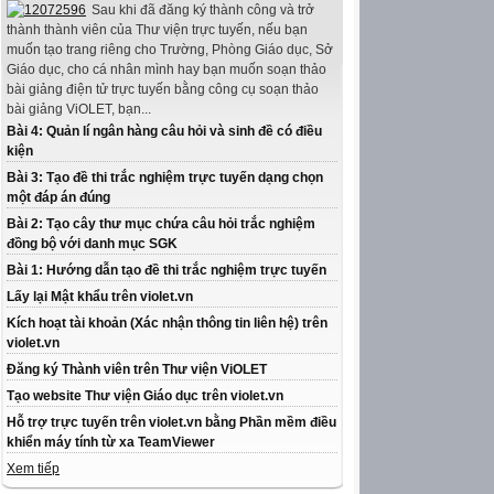
Sau khi đã đăng ký thành công và trở
thành thành viên của Thư viện trực tuyến, nếu bạn
muốn tạo trang riêng cho Trường, Phòng Giáo dục, Sở
Giáo dục, cho cá nhân mình hay bạn muốn soạn thảo
bài giảng điện tử trực tuyến bằng công cụ soạn thảo
bài giảng ViOLET, bạn...
Bài 4: Quản lí ngân hàng câu hỏi và sinh đề có điều
kiện
Bài 3: Tạo đề thi trắc nghiệm trực tuyến dạng chọn
một đáp án đúng
Bài 2: Tạo cây thư mục chứa câu hỏi trắc nghiệm
đồng bộ với danh mục SGK
Bài 1: Hướng dẫn tạo đề thi trắc nghiệm trực tuyến
Lấy lại Mật khẩu trên violet.vn
Kích hoạt tài khoản (Xác nhận thông tin liên hệ) trên
violet.vn
Đăng ký Thành viên trên Thư viện ViOLET
Tạo website Thư viện Giáo dục trên violet.vn
Hỗ trợ trực tuyến trên violet.vn bằng Phần mềm điều
khiển máy tính từ xa TeamViewer
Xem tiếp