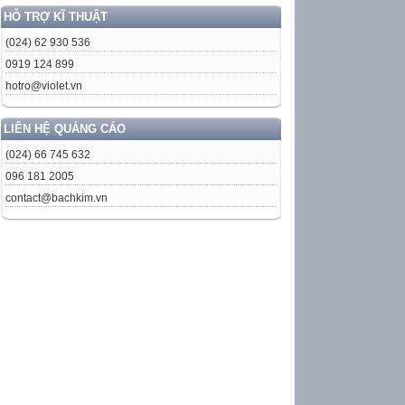
HỖ TRỢ KĨ THUẬT
(024) 62 930 536
0919 124 899
hotro@violet.vn
LIÊN HỆ QUẢNG CÁO
(024) 66 745 632
096 181 2005
contact@bachkim.vn