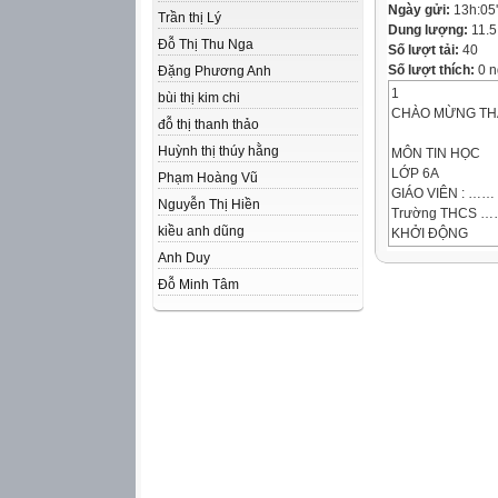
Ngày gửi:
13h:05
Trần thị Lý
Dung lượng:
11.
Đỗ Thị Thu Nga
Số lượt tải:
40
Số lượt thích:
0 n
Đặng Phương Anh
1
bùi thị kim chi
CHÀO MỪNG THẦ
đỗ thị thanh thảo
Huỳnh thị thúy hằng
MÔN TIN HỌC
LỚP 6A
Phạm Hoàng Vũ
GIÁO VIÊN : ……
Nguyễn Thị Hiền
Trường THCS …
kiều anh dũng
KHỞI ĐỘNG
Câu 1: Dữ liệu nà
Anh Duy
Văn bản, hình ản
Đỗ Minh Tâm
Siêu liên kết
Âm thanh, phim v
Tất cả đều đúng
Câu 2: Website là
Một hoặc nhiều tr
Gồm nhiều trang
Một hoặc nhiều tr
http://www.edu.ne
Câu 3: Siêu văn 
PASCAL