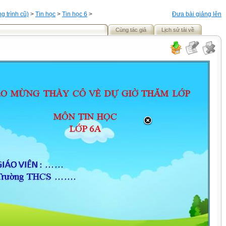
 trình cũ)
>
Tin học
>
Tin học 6
>
Đưa bài giảng lên
Cùng tác giả
Lịch sử tải về