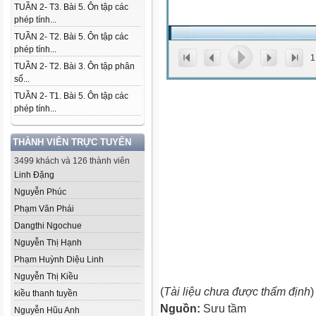
TUẦN 2- T3. Bài 5. Ôn tập các
phép tính...
TUẦN 2- T2. Bài 5. Ôn tập các
phép tính...
1
TUẦN 2- T2. Bài 3. Ôn tập phân
số...
TUẦN 2- T1. Bài 5. Ôn tập các
phép tính...
THÀNH VIÊN TRỰC TUYẾN
3499 khách và 126 thành viên
Linh Đặng
Nguyễn Phúc
Phạm Văn Phái
Dangthi Ngochue
Nguyễn Thị Hạnh
Phạm Huỳnh Diệu Linh
Nguyễn Thị Kiều
(
Tài liệu chưa được thẩm định
)
kiều thanh tuyền
Nguồn:
Sưu tầm
Nguyễn Hũu Anh