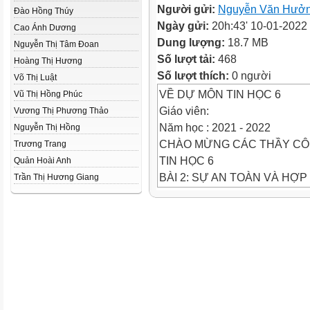
Người gửi:
Nguyễn Văn Hưở
Đào Hồng Thúy
Ngày gửi:
20h:43' 10-01-2022
Cao Ánh Dương
Dung lượng:
18.7 MB
Nguyễn Thị Tâm Đoan
Số lượt tải:
468
Hoàng Thị Hương
Số lượt thích:
0 người
Võ Thị Luật
VỀ DỰ MÔN TIN HỌC 6
Vũ Thị Hồng Phúc
Giáo viên:
Vương Thị Phương Thảo
Năm học : 2021 - 2022
Nguyễn Thị Hồng
CHÀO MỪNG CÁC THẦY CÔ
Trương Trang
TIN HỌC 6
Quản Hoài Anh
BÀI 2: SỰ AN TOÀN VÀ HỢ
Trần Thị Hương Giang
ĐẠO ĐỨC, PHÁP LUẬT VÀ 
KHỞI ĐỘNG
5. Có 3 chữ cái:
Đây là thiết bị dùng để trao đ
đơn lẻ với nhau?
2. Có 9 chữ cái: Để trao đổi t
dàng,chi phí thấp, chúng ta sử