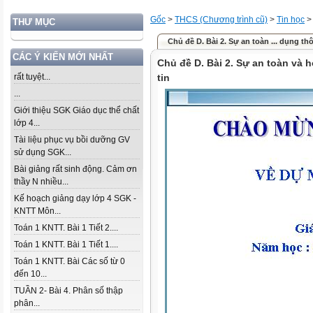
Gốc
>
THCS (Chương trình cũ)
>
Tin học
THƯ MỤC
Chủ đề D. Bài 2. Sự an toàn ... dụng th
CÁC Ý KIẾN MỚI NHẤT
Chủ đề D. Bài 2. Sự an toàn và
rất tuyệt...
tin
...
Giới thiệu SGK Giáo dục thể chất
lớp 4...
Tài liệu phục vụ bồi dưỡng GV
sử dụng SGK...
Bài giảng rất sinh động. Cảm ơn
thầy N nhiều...
Kế hoạch giảng dạy lớp 4 SGK -
KNTT Môn...
Toán 1 KNTT. Bài 1 Tiết 2....
Toán 1 KNTT. Bài 1 Tiết 1....
Toán 1 KNTT. Bài Các số từ 0
đến 10...
TUẦN 2- Bài 4. Phân số thập
phân...