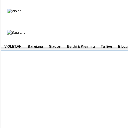
ViOLET.VN
Bài giảng
Giáo án
Đề thi & Kiểm tra
Tư liệu
E-Lea