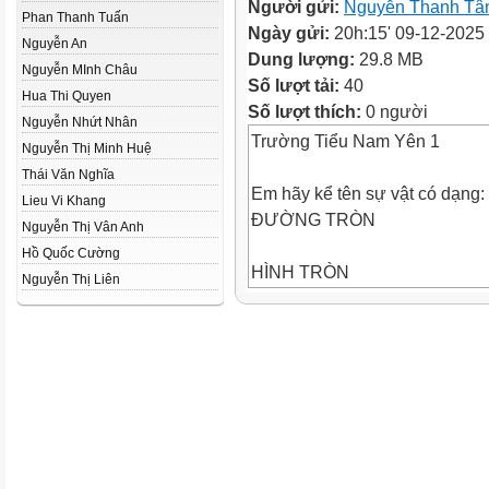
Người gửi:
Nguyễn Thanh T
Phan Thanh Tuấn
Ngày gửi:
20h:15' 09-12-2025
Nguyễn An
Dung lượng:
29.8 MB
Nguyễn MInh Châu
Số lượt tải:
40
Hua Thi Quyen
Số lượt thích:
0 người
Nguyễn Nhứt Nhân
Trường Tiểu Nam Yên 1
Nguyễn Thị Minh Huệ
Thái Văn Nghĩa
Em hãy kể tên sự vật có dạng:
Lieu Vi Khang
ĐƯỜNG TRÒN
Nguyễn Thị Vân Anh
Hồ Quốc Cường
HÌNH TRÒN
Nguyễn Thị Liên
Bánh xe
Vòng đu quay
Mặt đồng xu
Mặt bánh pizza