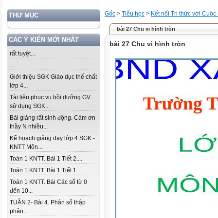
Gốc
>
Tiểu học
>
Kết nối Tri thức với Cuộc
THƯ MỤC
bài 27 Chu vi hình tròn
CÁC Ý KIẾN MỚI NHẤT
bài 27 Chu vi hình tròn
rất tuyệt...
...
Giới thiệu SGK Giáo dục thể chất
lớp 4...
Tài liệu phục vụ bồi dưỡng GV
sử dụng SGK...
Bài giảng rất sinh động. Cảm ơn
thầy N nhiều...
Kế hoạch giảng dạy lớp 4 SGK -
KNTT Môn...
Toán 1 KNTT. Bài 1 Tiết 2....
Toán 1 KNTT. Bài 1 Tiết 1....
Toán 1 KNTT. Bài Các số từ 0
đến 10...
TUẦN 2- Bài 4. Phân số thập
phân...