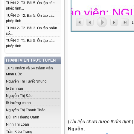
TUẦN 2- T3. Bài 5. Ôn tập các
phép tính...
TUẦN 2- T2. Bài 5. Ôn tập các
phép tính...
1
TUẦN 2- T2. Bài 3. Ôn tập phân
số...
TUẦN 2- T1. Bài 5. Ôn tập các
phép tính...
THÀNH VIÊN TRỰC TUYẾN
1672 khách và 64 thành viên
Minh Đức
Nguyễn Thị Tuyết Nhung
lê thị nhàn
Nguyễn Thị Đào
lê trường chinh
Nguyễn Thị Thanh Thảo
Bùi Thị Hòang Oanh
(
Tài liệu chưa được thẩm định
)
Ninh Thị Loan
Nguồn:
Trần Kiều Trang