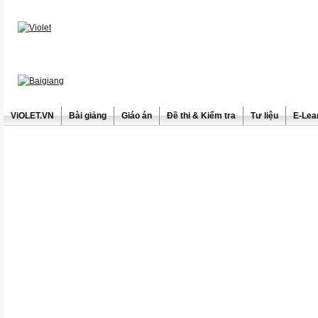
ViOLET.VN
Bài giảng
Giáo án
Đề thi & Kiểm tra
Tư liệu
E-Lea